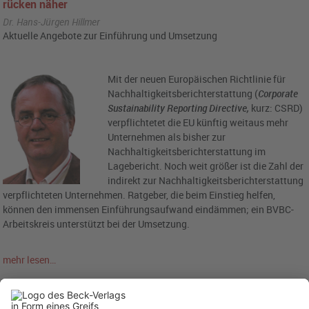
rücken näher
Dr. Hans-Jürgen Hillmer
Aktuelle Angebote zur Einführung und Umsetzung
Mit der neuen Europäischen Richtlinie für
Nachhaltigkeitsberichterstattung (
Corporate
Sustainability Reporting Directive,
kurz: CSRD)
verpflichtetet die EU künftig weitaus mehr
Unternehmen als bisher zur
Nachhaltigkeitsberichterstattung im
Lagebericht. Noch weit größer ist die Zahl der
indirekt zur Nachhaltigkeitsberichterstattung
verpflichteten Unternehmen. Ratgeber, die beim Einstieg helfen,
können den immensen Einführungsaufwand eindämmen; ein BVBC-
Arbeitskreis unterstützt bei der Umsetzung.
mehr lesen…