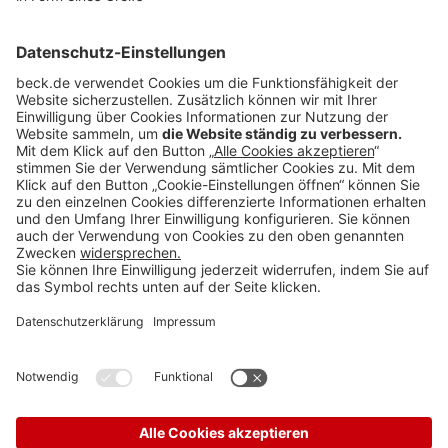
...
31
32
33
34
35
36
37
38
39
40
...
Anzeigen
Teilen