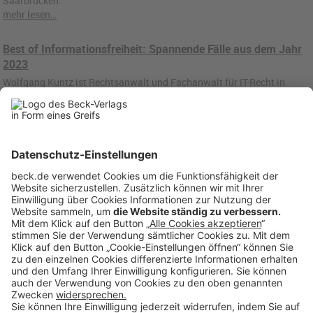
Saarbrücken.
mehr lesen…
Best of Informationsfreiheit: Spannende Fälle aus dem Jahr
2023
Wolfgang Kuntz ist Rechtsanwalt und Fachanwalt für IT-Recht in
Saarbrücken.
mehr lesen…
1
2
3
Anzeigen: