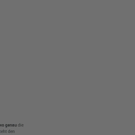
wo genau
die
teht den