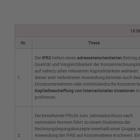
10 D
Nr.
These
Die
IFRS
liefern einen
adressatenorientierten
Beitrag 
Qualität und Vergleichbarkeit der Konzernrechnungs
auf nahezu allen relevanten Kapitalmärkten weltweit
1.
dieser weit verbreiteten Anwendung könnten auch de
Einzelunternehmen oder mittelständische Konzerne be
Kapitalbeschaffung von internationalen Investoren
st
profitieren.
Die bestehende Pflicht zum Jahresabschluss nach
nationalen Normen führt zu einem Dualismus der
Rechnungslegungskonzepte innerhalb einer Gruppe, w
2.
Anwendung der IFRS auf Konzernebene erschwert. Ei