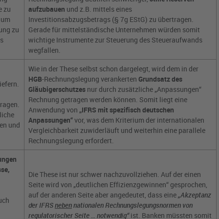
e zu
aufzubauen
und z.B. mittels eines
, um
Investitionsabzugsbetrags (§ 7g EStG) zu übertragen.
ung zu
Gerade für mittelständische Unternehmen würden somit
es
wichtige Instrumente zur Steuerung des Steueraufwands
wegfallen.
Wie in der These selbst schon dargelegt, wird dem in der
HGB
-Rechnungslegung verankerten
Grundsatz des
iefern.
Gläubigerschutzes
nur durch zusätzliche „Anpassungen“
Rechnung getragen werden können. Somit liegt eine
tragen.
Anwendung von
„IFRS mit spezifisch deutschen
liche
Anpassungen“
vor, was dem Kriterium der internationalen
ken und
Vergleichbarkeit zuwiderläuft und weiterhin eine parallele
Rechnungslegung erfordert.
ungen
sse,
Die These ist nur schwer nachzuvollziehen. Auf der einen
Seite wird von „deutlichen Effizienzgewinnen“ gesprochen,
auf der anderen Seite aber angedeutet, dass eine
„Akzeptanz
uch
der IFRS
neben
nationalen Rechnungslegungsnormen von
regulatorischer Seite … notwendig“
ist. Banken müssten somit