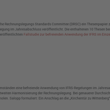
sche Rechnungslegungs Standards Committee (DRSC) ein Thesenpapier 
gung im Jahresabschluss veröffentlicht. Die enthaltenen 10 Thesen be
veröffentlichten
Fallstudie zur befreienden Anwendung der IFRS im Einz
n Umständen eine befreiende Anwendung von IFRS-Regelungen im Jahres
eltweiten Harmonisierung der Rechnungslegung. Bei genauerer Durchsicht 
olen. Salopp formuliert: Ein Anschlag an die „Kirchentür zu Wittenberg“