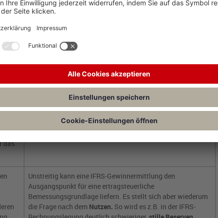
Hier stellt sich wiederum die Frage nach dem Nutzen, also
warum der Gesetzgeber ein solches Wahlrecht überhaupt
en.
schaffen soll. Insbesondere im Hinblick auf die
Problematik
der Steuerermittlung auf Basis eines IFRS-
es
Einzelabschlusses
wird aus Sicht der Steuerverwaltung ein
solches Wahlrecht keine Vorteile bringen.
Die interne Finanzkommunikation beruht in der Regel auf
 zu
Budgetregelungen
und internen
Management-Accounting-
Regeln.
Es ist nicht ersichtlich, wie eine etablierte interne
Kosten- und Leistungsrechnung durch eine Umstellung der
nn
Rechnungslegung signifikant profitieren könnte.
er die
r das
den
Unstreitig kann eine IFRS-Gewinnermittlung den
Ausgangspunkt für eine ertragsteuerliche
Bemessungsgrundlage liefern. Es stellt sich aber wiederum
deren
die Frage nach dem
Nutzen.
So wird es z.B. in der IFRS-
ung
Rechnungslegung deutlich schwieriger,
stille Reserven