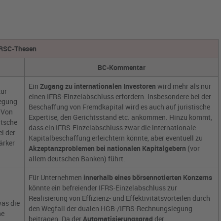
RSC-Thesen
BC-Kommentar
Ein
Zugang zu internationalen Investoren
wird mehr als nur
zur
einen IFRS-Einzelabschluss erfordern. Insbesondere bei der
legung
Beschaffung von Fremdkapital wird es auch auf juristische
. Von
Expertise, den Gerichtsstand etc. ankommen. Hinzu kommt,
utsche
dass ein IFRS-Einzelabschluss zwar die internationale
i der
Kapitalbeschaffung erleichtern könnte, aber eventuell zu
ärker
Akzeptanzproblemen bei nationalen Kapitalgebern
(vor
allem deutschen Banken) führt.
Für Unternehmen
innerhalb eines börsennotierten Konzerns
könnte ein befreiender IFRS-Einzelabschluss zur
Realisierung von Effizienz- und Effektivitätsvorteilen durch
as die
den Wegfall der dualen HGB-/IFRS-Rechnungslegung
ne
beitragen. Da der
Automatisierungsgrad
der