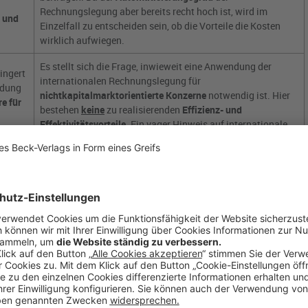
Rechnungslegung aber bereits recht hoch ist, wird im
- und
Einzelfall zu entscheiden sein, ob die Vorteile die Kosten
wirklich aufwiegen.
Es stellt sich die Frage, inwieweit eine Anwendung der
ingert
internationalen Rechnungslegung für
ndung
nichtkapitalmarktorientierte Konzerne
notwendig ist. Hier
re für
bestehen
keine
zu realisierenden
Effizienz- und
Effektivitätsvorteile.
Ein vager Hinweis auf internationale
Investoren dürfte die Kosten einer Umstellung kaum
rechtfertigen.
hmen
n und
änkt
Im Grunde ist diese These nur eine ausführlichere
Wiederholung der zweiten These.
en