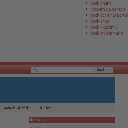
beck-online
Steuern & Bilanzen
beck-personal-portal
beck-shop
beck-akademie
beck-stellenmarkt
nloses Probe-Abo
Kontakt
Rubriken