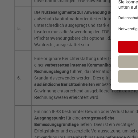
unverhältnismäßigen IFRS-Anwendung zu begegnen.
Die
Nutzenargumente zur Anwendung der IFRS
sind
außerhalb kapitalmarktorientierter Unternehmen sehr
unterschiedlich ausgeprägt und stark einzelfallbezog
5.
Insofern muss die Anwendung der IFRS außerhalb des
Pflichtanwendungsbereichs optional, d.h. als bedingt
Wahlrecht, ausgestaltet sein.
Eine originäre Berichterstattung unter IFRS kann auch
einer
verbesserten internen Kommunikation zur
Rechnungslegung
führen, da international bekannte
6.
Standards verwendet werden. Dies gilt umso mehr,
we
ausländische Berichtseinheiten
einbezogen werden od
Gewinnung entsprechend ausgebildeter Fachkräfte fü
Rechnungswesen erleichtert wird.
Ein nach IFRS bestimmter Gewinn oder Verlust kann 
Ausgangspunkt
für eine
ertragsteuerliche
Bemessungsgrundlage
liefern. Dies ist ein wichtiger
Erfolgsfaktor und essenzielle Voraussetzung, um bei 
Anwendung im Einzelabschluss eine befreiende Wirk