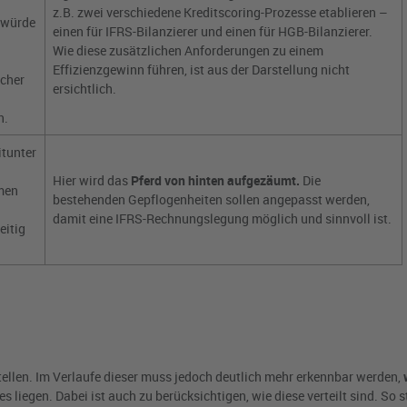
z.B. zwei verschiedene Kreditscoring-Prozesse etablieren –
 würde
einen für IFRS-Bilanzierer und einen für HGB-Bilanzierer.
n
Wie diese zusätzlichen Anforderungen zu einem
Effizienzgewinn führen, ist aus der Darstellung nicht
cher
ersichtlich.
n.
itunter
Hier wird das
Pferd von hinten aufgezäumt.
Die
men
bestehenden Gepflogenheiten sollen angepasst werden,
damit eine IFRS-Rechnungslegung möglich und sinnvoll ist.
eitig
ellen. Im Verlaufe dieser muss jedoch deutlich mehr erkennbar werden,
 liegen. Dabei ist auch zu berücksichtigen, wie diese verteilt sind. So s