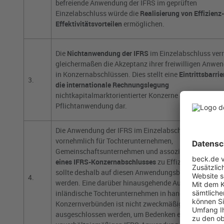
befreiende Anwendung der IFRS im geprüften
Einzelabschluss würde die
Realisierung von Effizienz
Effektivitätsvorteilen
ermöglichen.
Die
Nichtanwendung der IFRS
im Einzelabschluss verr
gleichermaßen die Akzeptanz ihrer freiwilligen Anwe
in Konzernabschlüssen. Dies stellt eine
Eintrittsbarrie
3.
die internationale Rechnungslegung
nichtkapitalmarktorientierter Konzerne außerhalb der
Pflichtanwendung dar.
Die Anwendung der IFRS im Einzelabschluss führt
vornehmlich für Tochterunternehmen,
Gemeinschaftsunternehmen und assoziierte
Unterne
eines IFRS-Konzernabschlusses
zu Effizienzgewinne
sollte deshalb auf diesen Anwendungsbereich beschr
4.
werden. Eine darüber hinausgehende Ausweitung auf
inländische Tochterunternehmen in handelsrechtlich
Konzernverbünden ist nicht zweckmäßig und sollte
ausgeschlossen werden, um Bedenken einer