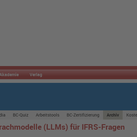
Akademie
Verlag
dia
BC-Quiz
Arbeitstools
BC-Zertifizierung
Archiv
Koste
prachmodelle (LLMs) für IFRS-Fragen