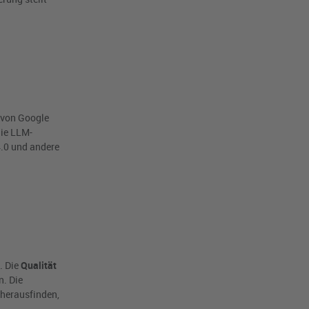
.
 von Google
die LLM-
.0 und andere
. Die
Qualität
n. Die
 herausfinden,