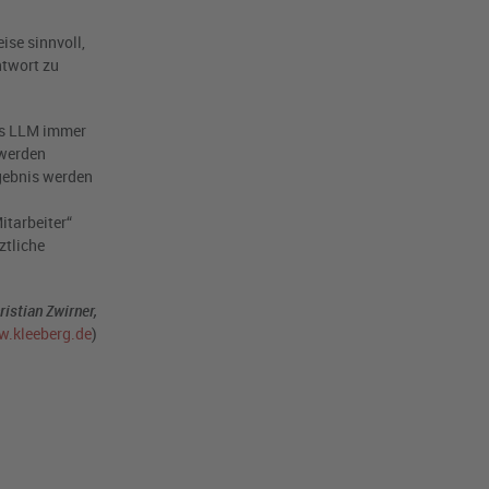
se sinnvoll,
ntwort zu
es LLM immer
 werden
rgebnis werden
itarbeiter“
ztliche
ristian Zwirner,
.kleeberg.de
)