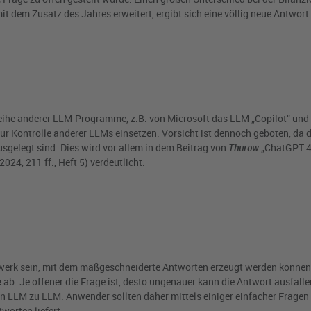
it dem Zusatz des Jahres erweitert, ergibt sich eine völlig neue Antwort
ihe anderer LLM-Programme, z.B. von Microsoft das LLM „Copilot“ und
ur Kontrolle anderer LLMs einsetzen. Vorsicht ist dennoch geboten, da 
gelegt sind. Dies wird vor allem in dem Beitrag von
Thurow
„ChatGPT 4
4, 211 ff., Heft 5) verdeutlicht.
werk sein, mit dem maßgeschneiderte Antworten erzeugt werden können
e
ab. Je offener die Frage ist, desto ungenauer kann die Antwort ausfalle
n LLM zu LLM. Anwender sollten daher mittels einiger einfacher Fragen
worten liefert.