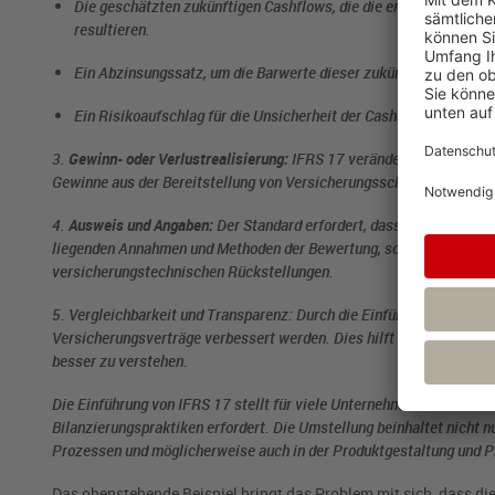
Die geschätzten zukünftigen Cashflows, die die erwarteten Zahl
resultieren.
Ein Abzinsungssatz, um die Barwerte dieser zukünftigen Cashfl
Ein Risikoaufschlag für die Unsicherheit der Cashflows.
3.
Gewinn- oder Verlustrealisierung:
IFRS 17 verändert, wie und w
Gewinne aus der Bereitstellung von Versicherungsschutz über die Lau
4.
Ausweis und Angaben:
Der Standard erfordert, dass Unternehmen 
liegenden Annahmen und Methoden der Bewertung, sowie Informationen
versicherungstechnischen Rückstellungen.
5. Vergleichbarkeit und Transparenz:
Durch die Einführung von IFRS 
Versicherungsverträge verbessert werden. Dies hilft Stakeholdern, d
besser zu verstehen.
Die Einführung von IFRS 17 stellt für viele Unternehmen eine bedeu
Bilanzierungspraktiken erfordert. Die Umstellung beinhaltet nicht n
Prozessen und möglicherweise auch in der Produktgestaltung und P
Das obenstehende Beispiel bringt das Problem mit sich, dass die 