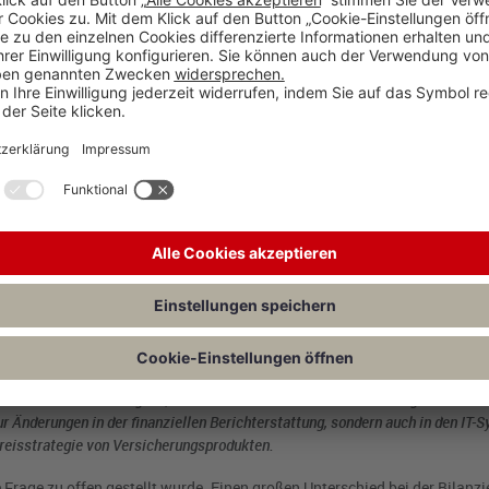
ungen für Versicherungsleistungen und -kosten einschließen, die aus dem Ver
ows zu berechnen.
ann Unternehmen Gewinne aus Versicherungsverträgen erkennen. Unternehm
fzeit des Vertrags verteilen, anstatt sofort bei Vertragsbeginn.
detaillierte Angaben zu ihren Versicherungsverträgen machen, einschließlic
 über die Risikoexposition, die Profitabilität der Verträge und die Höhe de
17 sollen die Vergleichbarkeit und Transparenz in der Finanzberichterstatt
ie finanzielle Position, die finanzielle Leistung und die Cashflows eines U
tende Herausforderung dar, da sie eine umfassende Überarbeitung der bisher
ur Änderungen in der finanziellen Berichterstattung, sondern auch in den IT-
reisstrategie von Versicherungsprodukten.
Frage zu offen gestellt wurde. Einen großen Unterschied bei der Bilanzie