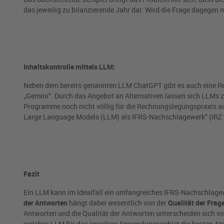
das jeweilig zu bilanzierende Jahr dar. Wird die Frage dagegen m
Inhaltskontrolle mittels LLM:
Neben dem bereits genannten LLM ChatGPT gibt es auch eine Re
„Gemini“. Durch das Angebot an Alternativen lassen sich LLMs z
Programme noch nicht völlig für die Rechnungslegungspraxis aus
Large Language Models (LLM) als IFRS-Nachschlagewerk“ (IRZ 202
Fazit
Ein LLM kann im Idealfall ein umfangreiches IFRS-Nachschlage
der Antworten
hängt dabei wesentlich von der
Qualität der Frag
Antworten und die Qualität der Antworten unterscheiden sich vo
welches LLM für das jeweilige Anwendungsgebiet die besten Ant