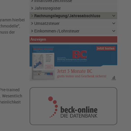
Inhaltsverzeichnisse
Jahresregister
Rechnungslegung/Jahresabschluss
ogramm hierbei
Umsatzsteuer
hmodelle“,
Einkommen-/Lohnsteuer
 muss der
Anzeigen
Pre-trained
. Wesentlich
heinlichkeit