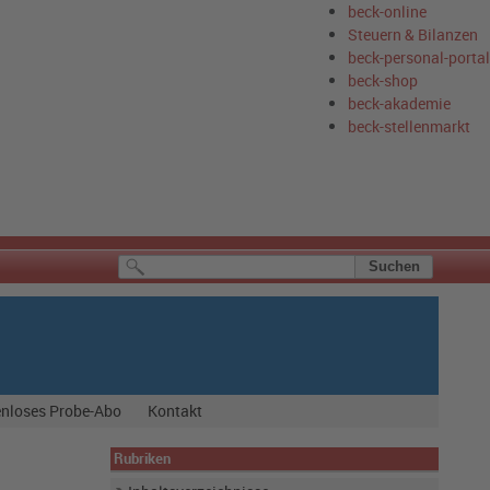
beck-online
Steuern & Bilanzen
beck-personal-portal
beck-shop
beck-akademie
beck-stellenmarkt
nloses Probe-Abo
Kontakt
Rubriken