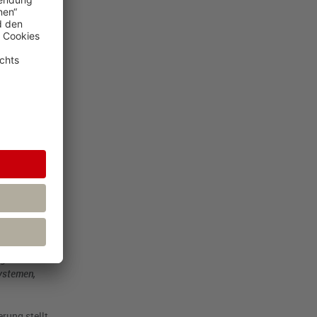
trag
en müssen nun
h der zugrunde
r
ung über
nternehmens
igen
Systemen,
rung stellt