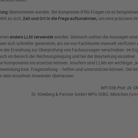
fung
übernommen werden. Bei komplexen IFRS-Fragen ist es beispielswei
hlt es sich,
Zeit und Ort in die Frage aufzunehmen,
um eine präzisere A
orten
andere LLM verwendet
werden. Dennoch sollten die Aussagen ein
en sich schneller generieren, als sie von Fachleuten manuell verifiziert
 von der Erstellung zur Überprüfung von Fachaussagen verschieben. Im E
auch im Bereich der Rechnungslegung und bei der Beurteilung einzelner
e Komponente nie ersetzen können. Insofern sind LLMs ein wichtiger „M
r Anwendung bzw. Fragestellung – helfen und unterstützen können. Die let
in dem einzelnen Anwender überlassen.
WP/StB
Prof.
Dr. Ch
Dr. Kleeberg & Partner GmbH WPG StBG, München (
www