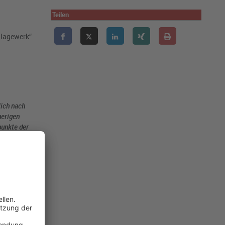
Teilen
hlagewerk“
lich nach
herigen
punkte der
 bestimmte
“ (allgemeines
 Das BBA