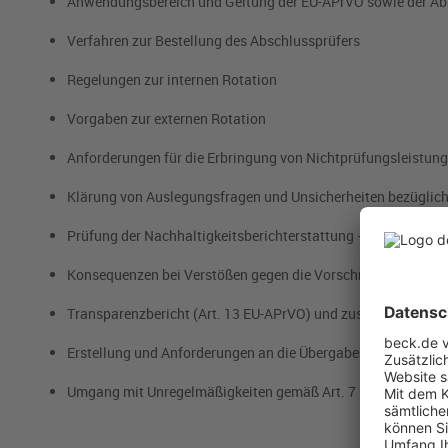
Anwendungsbereich und Geltung der EU-APrVO sowie der Abs
Verfahren zur Bestellung des Abschlussprüfers
Regelungen zur internen Rotation
Vorgaben zur externen Rotation
Anforderungen für die Erbringung von Nichtprüfungsleistun
Klärung von Auslegungsfragen und Unsicherheiten bezüglic
Prüfung der Nachhaltigkeitsberichterstattung – Aktualisier
Konsequenzen bei Verstößen gegen die Vorschriften der EU-
Transparenzbericht (Art. 13 EU-APrVO) und zusätzliche Beri
Erstellung und Anforderungen an die Übergabeakte
Umgang mit Unregelmäßigkeiten gemäß Art. 7 EU-APrVO und B