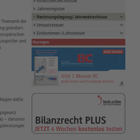
Inhaltsverzeichnisse
Jahresregister
Rechnungslegung/Jahresabschluss
r Thematik der
Umsatzsteuer
ng geäußert.
Einkommen-/Lohnsteuer
 europäischen
ussprüfer und
Anzeigen
n.
dlagen dafür
gsgesetz
s
) – darunter
gsleistungen