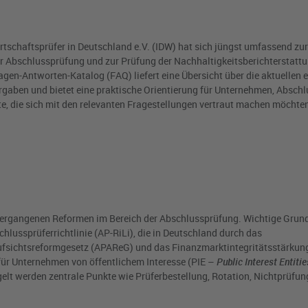
irtschaftsprüfer in Deutschland e.V. (IDW) hat sich jüngst umfassend zu
r Abschlussprüfung und zur Prüfung der Nachhaltigkeitsberichterstattu
Fragen-Antworten-Katalog (FAQ) liefert eine Übersicht über die aktuellen
gaben und bietet eine praktische Orientierung für Unternehmen, Abschl
te, die sich mit den relevanten Fragestellungen vertraut machen möchte
 vergangenen Reformen im Bereich der Abschlussprüfung. Wichtige Grun
lussprüferrichtlinie (AP-RiLi), die in Deutschland durch das
fsichtsreformgesetz (APAReG) und das Finanzmarktintegritätsstärkun
ür Unternehmen von öffentlichem Interesse (PIE –
Public Interest Entitie
lt werden zentrale Punkte wie Prüferbestellung, Rotation, Nichtprüfun