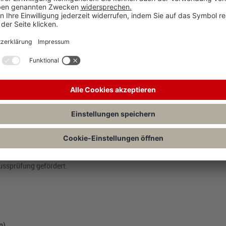
erungen (§ 318 HGB, EU-APrVO):
 oder Aufsichtsrat.
n und schriftlich festgehalten werden.
et die Hauptversammlung.
lussprüfung gefördert.
n)