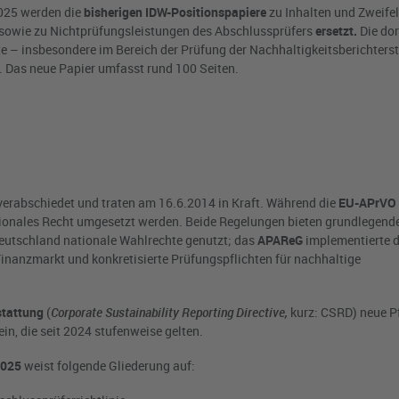
025 werden die
bisherigen IDW-Positionspapiere
zu Inhalten und Zweife
e sowie zu Nichtprüfungsleistungen des Abschlussprüfers
ersetzt.
Die dor
– insbesondere im Bereich der Prüfung der Nachhaltigkeitsberichters
 Das neue Papier umfasst rund 100 Seiten.
erabschiedet und traten am 16.6.2014 in Kraft. Während die
EU-APrVO
ionales Recht umgesetzt werden. Beide Regelungen bieten grundlegend
eutschland nationale Wahlrechte genutzt; das
APAReG
implementierte 
Finanzmarkt und konkretisierte Prüfungspflichten für nachhaltige
stattung
(
Corporate Sustainability Reporting Directive,
kurz: CSRD) neue Pf
in, die seit 2024 stufenweise gelten.
2025
weist folgende Gliederung auf: