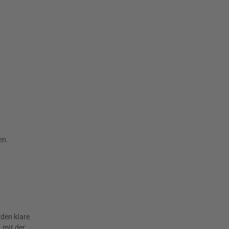
en.
rden klare
 mit der