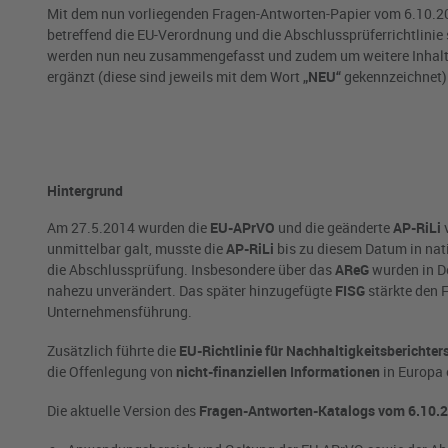
Mit dem nun vorliegenden Fragen-Antworten-Papier vom 6.10.2
betreffend die EU-Verordnung und die Abschlussprüferrichtlini
werden nun neu zusammengefasst und zudem um weitere Inhalte 
ergänzt (diese sind jeweils mit dem Wort
„NEU“
gekennzeichnet).
Hintergrund
Am 27.5.2014 wurden die
EU-APrVO
und die geänderte
AP-RiLi
v
unmittelbar galt, musste die
AP-RiLi
bis zu diesem Datum in nat
die Abschlussprüfung. Insbesondere über das
AReG
wurden in D
nahezu unverändert. Das später hinzugefügte
FISG
stärkte den 
Unternehmensführung.
Zusätzlich führte die
EU-Richtlinie für Nachhaltigkeitsberichter
die Offenlegung von
nicht-finanziellen Informationen
in Europa e
Die aktuelle Version des
Fragen-Antworten-Katalogs vom 6.10.