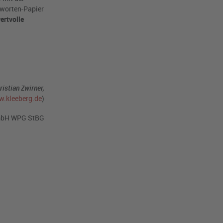
tworten-Papier
ertvolle
ristian Zwirner,
.kleeberg.de
)
GmbH WPG StBG