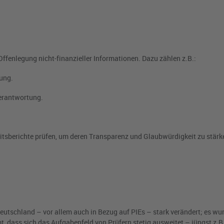
fenlegung nicht-finanzieller Informationen. Dazu zählen z.B.:
ung.
Verantwortung.
tsberichte prüfen, um deren Transparenz und Glaubwürdigkeit zu stärk
eutschland – vor allem auch in Bezug auf PIEs – stark verändert; es wu
 dass sich das Aufgabenfeld von Prüfern stetig ausweitet – jüngst z.B.