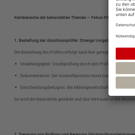
Kernbereiche der behandelten Themen – Fokus PIE
1. Bestellung der Abschlussprüfer: Strenge Vorgaben
Die Bestellung des Prüfers erfolgt nach klar geregelten Anford
Unabhängigkeit: Vorabprüfung durch den Prüfungsausschuss
Dokumentation: Der Auswahlprozess muss transparent erfolge
Entscheidungsbefugnis: Bei Aktiengesellschaften entscheid
So wird die Neutralität gestärkt und das Vertrauen in die Absch
2. Trennung von Prüfung und Beratung (Nichtprüfungsleistunge