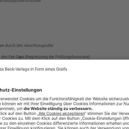
chlussprüferrichtlinie
gen durch den Abschlussprüfer
h des
Fee Caps
(Begrenzung der Prüfungshonorare)
te Regelungen
APrVO
chtspflichten gegenüber der Aufsichtsbehörde (Art. 14 EU-APrVO)
erichtspflichten an die Aufsichtsbehörde gemäß Art. 12 EU-APrVO.