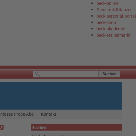
beck-online
Steuern & Bilanzen
beck-personal-portal
beck-shop
beck-akademie
beck-stellenmarkt
nloses Probe-Abo
Kontakt
ng
Rubriken