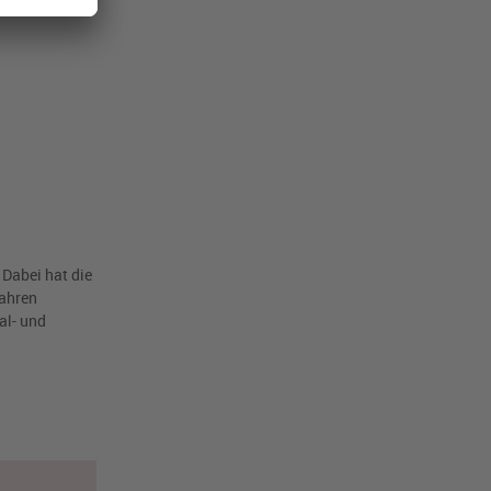
 Dabei hat die
fahren
al- und