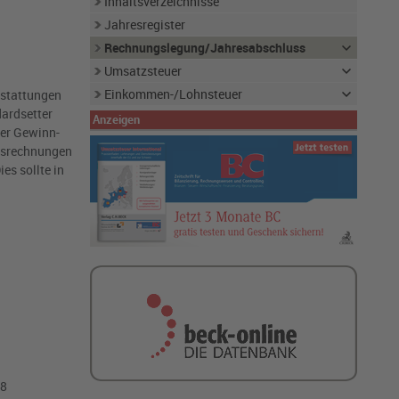
Inhaltsverzeichnisse
Jahresregister
Rechnungslegung/Jahresabschluss
Umsatzsteuer
Einkommen-/Lohnsteuer
rstattungen
ardsetter
Anzeigen
der Gewinn-
gsrechnungen
es sollte in
18