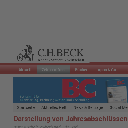
Aktuell
Zeitschriften
Bücher
Apps & Co.
Startseite
Aktuelles Heft
News & Beiträge
Social Me
Darstellung von Jahresabschlüsse
Bettina Scholz-Vollrath und Julia Hörl