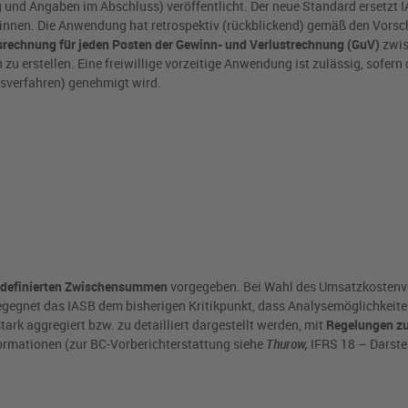
 und Angaben im Abschluss) veröffentlicht. Der neue Standard ersetzt I
innen. Die Anwendung hat retrospektiv (rückblickend) gemäß den Vorsch
srechnung für jeden Posten der Gewinn- und Verlustrechnung (GuV)
zwis
 erstellen. Eine freiwillige vorzeitige Anwendung ist zulässig, sofern 
verfahren) genehmigt wird.
it definierten Zwischensummen
vorgegeben. Bei Wahl des Umsatzkostenv
egegnet das IASB dem bisherigen Kritikpunkt, dass Analysemöglichkeit
ark aggregiert bzw. zu detailliert dargestellt werden, mit
Regelungen zu
ormationen (zur BC-Vorberichterstattung siehe
Thurow,
IFRS 18 – Darste