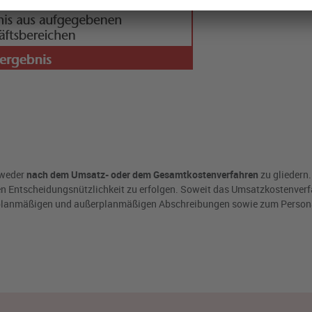
tweder
nach dem Umsatz- oder dem Gesamtkostenverfahren
zu gliedern.
n Entscheidungsnützlichkeit zu erfolgen. Soweit das Umsatzkostenver
 planmäßigen und außerplanmäßigen Abschreibungen sowie zum Person