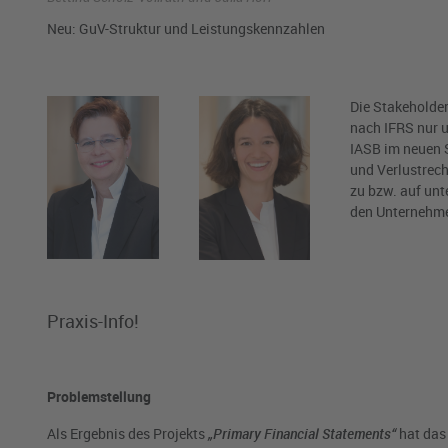
Neu: GuV-Struktur und Leistungskennzahlen
Die Stakeholder
nach IFRS nur 
IASB im neuen S
und Verlustrec
zu bzw. auf unt
den Unternehmen
Praxis-Info!
Problemstellung
Als Ergebnis des Projekts
„Primary Financial Statements“
hat da