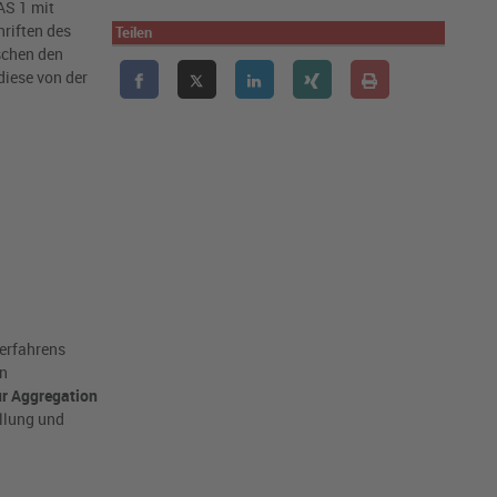
AS 1 mit
riften des
Teilen
chen den
diese von der
erfahrens
en
r Aggregation
llung und