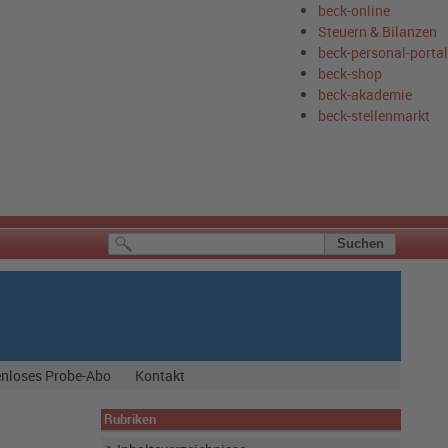
beck-online
Steuern & Bilanzen
beck-personal-portal
beck-shop
beck-akademie
beck-stellenmarkt
nloses Probe-Abo
Kontakt
Rubriken