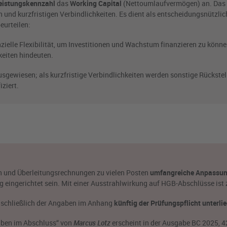
Leistungskennzahl
das
Working Capital
(Nettoumlaufvermögen) an. Das
n und kurzfristigen Verbindlichkeiten. Es dient als entscheidungsnützli
eurteilen:
nzielle Flexibilität, um Investitionen und Wachstum finanzieren zu könne
eiten hindeuten.
gewiesen; als kurzfristige Verbindlichkeiten werden sonstige Rückste
ziert.
en und Überleitungsrechnungen zu vielen Posten
umfangreiche Anpassun
g eingerichtet sein. Mit einer Ausstrahlwirkung auf HGB-Abschlüsse ist 
nschließlich der Angaben im Anhang
künftig der Prüfungspflicht unterli
aben im Abschluss“ von
Marcus Lotz
erscheint in der Ausgabe BC 2025, 423