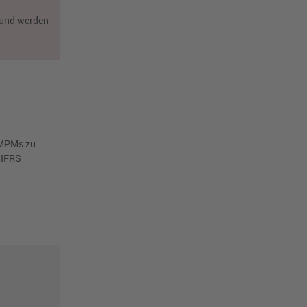
 und werden
 MPMs zu
 IFRS