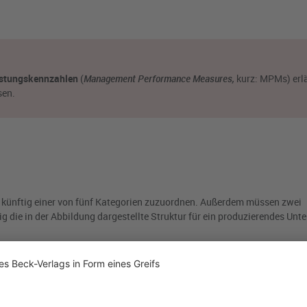
istungskennzahlen
(
Management Performance Measures,
kurz: MPMs) erlä
sen.
künftig einer von fünf Kategorien zuzuordnen. Außerdem müssen zwei
 die in der Abbildung dargestellte Struktur für ein produzierendes Un