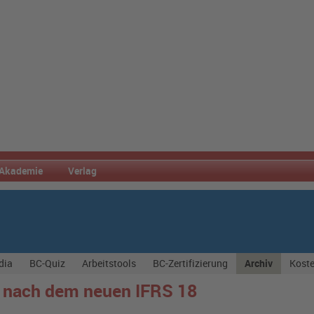
Akademie
Verlag
dia
BC-Quiz
Arbeitstools
BC-Zertifizierung
Archiv
Koste
n nach dem neuen IFRS 18