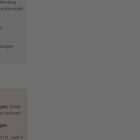
 Working
che Kennzahl
n.
llungen
gen.
Diese
zu rechnen.
egen.
 ff., Heft 9.