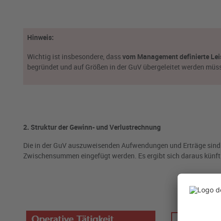
Hinweis:
Wichtig ist insbesondere, dass
vom Management definierte Le
begründet und auf Größen in der GuV übergeleitet werden müs
2. Struktur der Gewinn- und Verlustrechnung
Die in der GuV auszuweisenden Aufwendungen und Erträge sind 
Zwischensummen eingefügt werden. Es ergibt sich daraus künftig