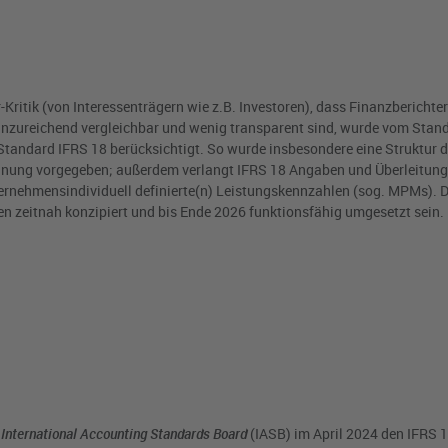
-Kritik (von Interessenträgern wie z.B. Investoren), dass Finanzberichte
unzureichend vergleichbar und wenig transparent sind, wurde vom Stand
tandard IFRS 18 berücksichtigt. So wurde insbesondere eine Struktur 
hnung vorgegeben; außerdem verlangt IFRS 18 Angaben und Überleitun
ernehmensindividuell definierte(n) Leistungskennzahlen (sog. MPMs). Di
 zeitnah konzipiert und bis Ende 2026 funktionsfähig umgesetzt sein.
s
International Accounting Standards Board
(IASB) im April 2024 den IFRS 