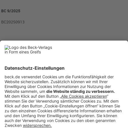
BC 9/2025
BC20250913
Rubriken
Menü
Anzeigen