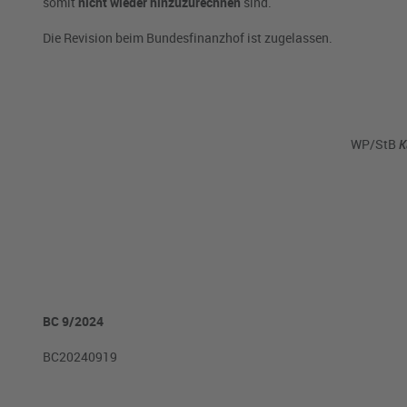
somit
nicht wieder hinzuzurechnen
sind.
Die Revision beim Bundesfinanzhof ist zugelassen.
WP/StB
Ka
BC 9/2024
BC20240919