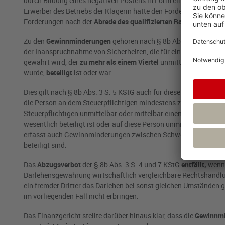
durch Bildung eines negativen Postens in Form einer Einzelwertbe
Erwerber des Betriebs der Klägerin hätte den Forderungen gegen
Forderungen nach der
Abrede des
qualifizierten Rangrücktritts
e
Zu den
Gewinnminderungen
gehören nach § 8b Abs. 3 S. 4 KSt
der Inanspruchnahme von Sicherheiten, die für ein Darlehen hin
gewährt wird, der
zu mehr als einem Viertel
unmittelbar oder mit
wurde,
beteiligt
ist oder war.
Dies gilt nach § 8b Abs. 3 S. 5 KStG auch für diesem Gesellscha
die Person an dem Steuerpflichtigen mindestens zu einem Viertel 
Steuerpflichtigen unmittelbar oder mittelbar einen beherrschen
wesentlich beteiligt ist oder auf diese Person unmittelbar oder
erfasst auch Gewinnminderungen zwischen Schwestergesellschaf
beteiligt sind.
Das
Abzugsverbot
der § 8b Abs. 3 S. 4 und 7 KStG
entfällt,
wenn
Darlehensgewährung wirtschaftlich vergleichbare Rechtshand
ein fremder Dritter das Darlehen bei sonst gleichen Umständen 
im vorliegenden Fall nicht erbringen.
Das Finanzgericht stellte darüber hinaus klar, dass die
Gewinnmi