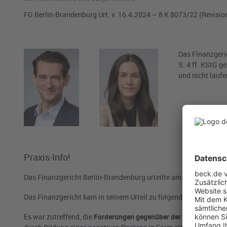
FG Berlin-Brandenburg Urt. v. 16.4.2024 – 8 K 8073/22 (Revision
Das Finanzgeri
S. 4 ff. KStG 
und nicht lauf
Praxis-Info!
Das Finanzgericht Berlin-Brandenburg urteilte am 16.4.2024 zu
Das Finanzgericht kam in seinem Urteil zu folgenden Begründun
Es war zutreffend, die
Forderungen gegenüber der Schwesterges