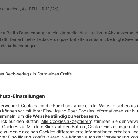
 eingelegt, Az. BFH: I R 11/24)
cht Berlin-Brandenburg
hat ein klarstellendes Urteil zum Abzugsverbot 
gefällt. Danach betreffe das Abzugsverbot allein substanzbedingte Gew
ende Aufwendungen.
 einem Darlehen zwischen zwei Schwesterkapitalgesellschaften.
gen:
ellschaft
vollständig im Wege einer
Teilwertabschreibung
zu mindern (im