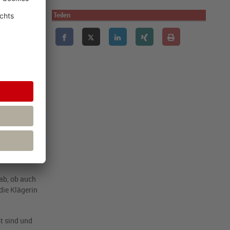
der dritter
n, weil die
Teilen
en.
rung oder aus
lschafter
n gewährt
estehend, wenn
den
erson
. 5 KStG
chafter
 ab, ob auch
die Klägerin
t sind und