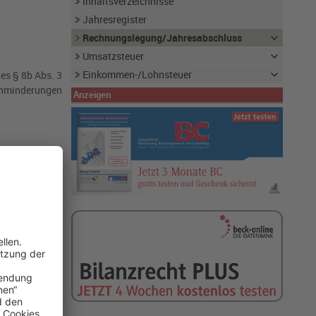
Inhaltsverzeichnisse
Jahresregister
Rechnungslegung/Jahresabschluss
Umsatzsteuer
Einkommen-/Lohnsteuer
des § 8b Abs. 3
innminderungen
Anzeigen
 Streitfall