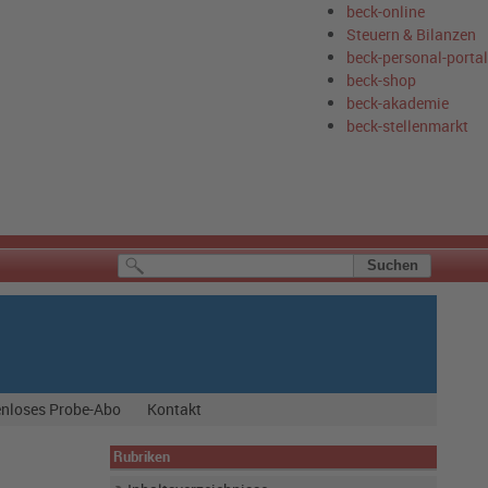
beck-online
Steuern & Bilanzen
beck-personal-portal
beck-shop
beck-akademie
beck-stellenmarkt
nloses Probe-Abo
Kontakt
Rubriken