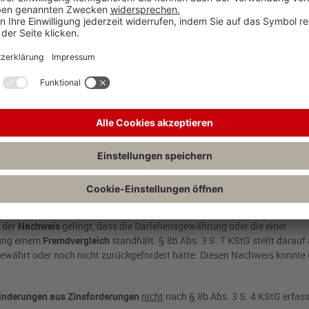
richtigung). Dies ist zwischen den Beteiligten auch unstreitig. Ein frem
über der Schwestergesellschaft keinen Wert oberhalb von 0 € beigemesse
rst nachrangig nach allen sonstigen Verbindlichkeiten zu bedienen war
G auch Gewinnminderungen im Zusammenhang mit einer Darlehensforde
gegeben wurden, wenn das Darlehen oder die Sicherheit von einem Gesel
telbar am Grund- oder Stammkapital der Körperschaft, der das Darlehe
fter
nahestehende Personen.
Dem Steuerpflichtigen ist eine Person nah
unmittelbar oder mittelbar beteiligt (wesentlich beteiligt) ist oder auf 
den Einfluss ausüben kann oder umgekehrt der Steuerpflichtige an der P
 mittelbar einen beherrschenden Einfluss ausüben kann. Der § 8b Abs. 3 S
ten, wenn an beiden Unternehmen nur natürliche Personen als Gesells
 der
Nachweis
gelingt, dass die Darlehensgewährung oder die einer
lung einem
Fremdvergleich
standhält. § 8b Abs. 3 S. 7 KStG stellt darauf
gewährt oder noch nicht zurückgefordert hätte. Diesen Nachweis konnte 
nderungen aus Zinsforderungen
nicht
nach § 8b Abs. 3 S. 4 KStG erfass