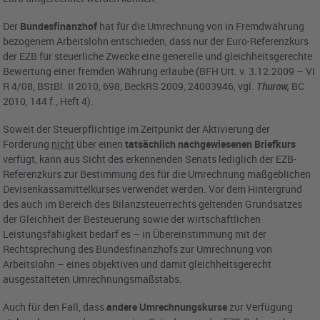
Der
Bundesfinanzhof
hat für die Umrechnung von in Fremdwährung
bezogenem Arbeitslohn entschieden, dass nur der Euro-Referenzkurs
der EZB für steuerliche Zwecke eine generelle und gleichheitsgerechte
Bewertung einer fremden Währung erlaube (BFH Urt. v. 3.12.2009 – VI
R 4/08, BStBl. II 2010, 698, BeckRS 2009, 24003946, vgl.
Thurow,
BC
2010, 144 f., Heft 4).
Soweit der Steuerpflichtige im Zeitpunkt der Aktivierung der
Forderung
nicht
über einen
tatsächlich nachgewiesenen Briefkurs
verfügt, kann aus Sicht des erkennenden Senats lediglich der EZB-
Referenzkurs zur Bestimmung des für die Umrechnung maßgeblichen
Devisenkassamittelkurses verwendet werden. Vor dem Hintergrund
des auch im Bereich des Bilanzsteuerrechts geltenden Grundsatzes
der Gleichheit der Besteuerung sowie der wirtschaftlichen
Leistungsfähigkeit bedarf es – in Übereinstimmung mit der
Rechtsprechung des Bundesfinanzhofs zur Umrechnung von
Arbeitslohn – eines objektiven und damit gleichheitsgerecht
ausgestalteten Umrechnungsmaßstabs.
Auch für den Fall, dass
andere Umrechnungskurse
zur Verfügung