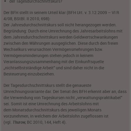
der Tagesdurchschnittskurs?
Der BFH stellt in seinem Urteil klar (BFH Urt. v. 3.12.2009 – VI R
4/08, BStBl. II 2010, 698):
Der Jahresdurchschnittskurs soll nicht herangezogen werden.
Begründung: Durch eine Umrechnung des Jahresarbeitslohns mit
dem Jahresdurchschnittskurs werden Geldwertschwankungen
zwischen den Währungen ausgeglichen. Diese durch den freien
Wechselkurs verursachten Vermögensmehrungen bzw.
Vermögensminderungen stehen jedoch in keinem
Veranlassungszusammenhang mit der Einkunftsquelle
„nichtselbstständige Arbeit“ und sind daher nicht in die
Besteuerung einzubeziehen.
Der Tagesdurchschnittskurs stellt die genaueste
Umrechnungsvariante dar. Der Senat des BFH erkennt aber an, dass
die Verwendung von Tageskursen nicht „verwaltungspraktikabel“
sei. Somit ist eine Umrechnung des Arbeitslohns mit
dem Monatsdurchschnittskurs des jeweiligen Monats
vorzunehmen, in welchem der Arbeitslohn zugeflossen ist
(vgl.
Thurow,
BC 2010, 144, Heft 4).