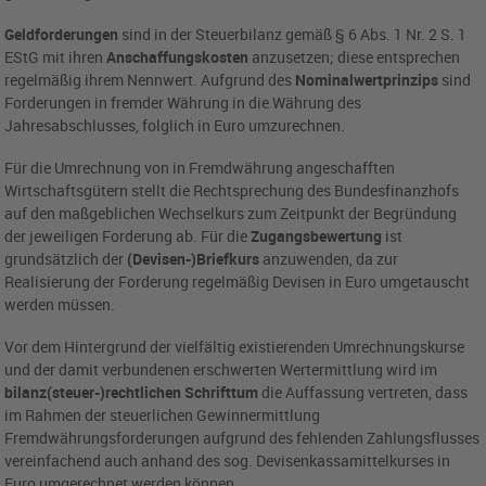
Geldforderungen
sind in der Steuerbilanz gemäß § 6 Abs. 1 Nr. 2 S. 1
EStG mit ihren
Anschaffungskosten
anzusetzen; diese entsprechen
regelmäßig ihrem Nennwert. Aufgrund des
Nominalwertprinzips
sind
Forderungen in fremder Währung in die Währung des
Jahresabschlusses, folglich in Euro umzurechnen.
Für die Umrechnung von in Fremdwährung angeschafften
Wirtschaftsgütern stellt die Rechtsprechung des Bundesfinanzhofs
auf den maßgeblichen Wechselkurs zum Zeitpunkt der Begründung
der jeweiligen Forderung ab. Für die
Zugangsbewertung
ist
grundsätzlich der
(Devisen-)Briefkurs
anzuwenden, da zur
Realisierung der Forderung regelmäßig Devisen in Euro umgetauscht
werden müssen.
Vor dem Hintergrund der vielfältig existierenden Umrechnungskurse
und der damit verbundenen erschwerten Wertermittlung wird im
bilanz(steuer-)rechtlichen Schrifttum
die Auffassung vertreten, dass
im Rahmen der steuerlichen Gewinnermittlung
Fremdwährungsforderungen aufgrund des fehlenden Zahlungsflusses
vereinfachend auch anhand des sog. Devisenkassamittelkurses in
Euro umgerechnet werden können.