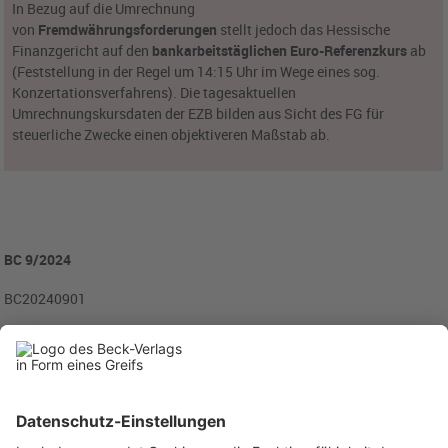
In Bezug auf die Umrechnung
von
Fremdwährungsforderungen
stellt jedoch das Hessische
Finanzgericht auf den
bankarbeitstäglichen Euro-Referenzkurs
ab
(Feststellung in der Regel um 14:15 Uhr im Wege eines sog.
Konzertationsverfahrens). Die tagesaktuellen
Umrechnungskursdaten der EZB bilden aus Sicht des FG für
steuerliche Zwecke einen objektiveren Maßstab ab.
BC 9/2024
BC20240901
Rubriken
Menü