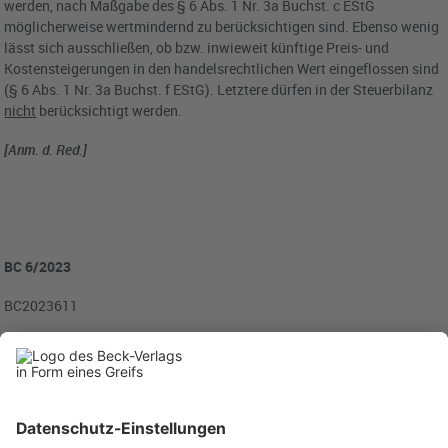
werden, nach Maßgabe des § 6 Abs. 1 Nr. 3a Buchst. c EStG
möglicherweise wertmindernd zu berücksichtigen sind. Ebenso wenig
lässt sich ausschließen, ob bzw. inwieweit künftige Preis- und
Kostensteigerungen in den handelsrechtlichen Wert eingeflossen sind
(§ 6 Abs. 1 Nr. 3a Buchst. f EStG). Letztere dürfen in der Steuerbilanz
nicht
berücksichtigt werden.
[Anm. d. Red.]
BC 6/2023
BC2023611
Rubriken
Menü