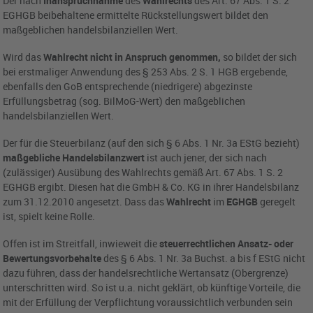
Der nach
Inanspruchnahme
des
Wahlrechts
des Art. 67 Abs. 1 S. 2
EGHGB beibehaltene ermittelte Rückstellungswert bildet den
maßgeblichen handelsbilanziellen Wert.
Wird das
Wahlrecht nicht in Anspruch genommen,
so bildet der sich
bei erstmaliger Anwendung des § 253 Abs. 2 S. 1 HGB ergebende,
ebenfalls den GoB entsprechende (niedrigere) abgezinste
Erfüllungsbetrag (sog. BilMoG-Wert) den maßgeblichen
handelsbilanziellen Wert.
Der für die Steuerbilanz (auf den sich § 6 Abs. 1 Nr. 3a EStG bezieht)
maßgebliche Handelsbilanzwert
ist auch jener, der sich nach
(zulässiger) Ausübung des Wahlrechts gemäß Art. 67 Abs. 1 S. 2
EGHGB ergibt. Diesen hat die GmbH & Co. KG in ihrer Handelsbilanz
zum 31.12.2010 angesetzt. Dass das
Wahlrecht
im
EGHGB
geregelt
ist, spielt keine Rolle.
Offen ist im Streitfall, inwieweit die
steuerrechtlichen Ansatz- oder
Bewertungsvorbehalte
des § 6 Abs. 1 Nr. 3a Buchst. a bis f EStG nicht
dazu führen, dass der handelsrechtliche Wertansatz (Obergrenze)
unterschritten wird. So ist u.a. nicht geklärt, ob künftige Vorteile, die
mit der Erfüllung der Verpflichtung voraussichtlich verbunden sein