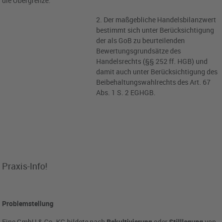
die Obergrenze.
2. Der maßgebliche Handelsbilanzwert
bestimmt sich unter Berücksichtigung
der als GoB zu beurteilenden
Bewertungsgrundsätze des
Handelsrechts (§§ 252 ff. HGB) und
damit auch unter Berücksichtigung des
Beibehaltungswahlrechts des Art. 67
Abs. 1 S. 2 EGHGB.
Praxis-Info!
Problemstellung
Eine GmbH & Co. KG bildete nach
Rekultivierung
oder
Stilllegung
von