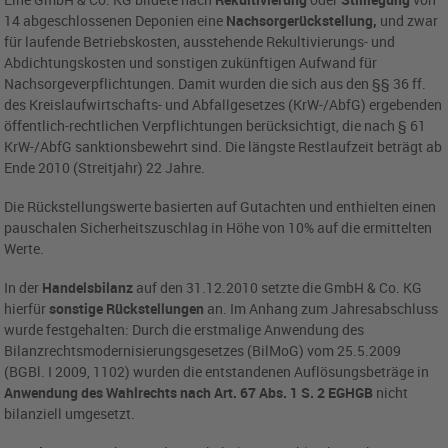
14 abgeschlossenen Deponien eine
Nachsorgerückstellung,
und zwar
für laufende Betriebskosten, ausstehende Rekultivierungs- und
Abdichtungskosten und sonstigen zukünftigen Aufwand für
Nachsorgeverpflichtungen. Damit wurden die sich aus den §§ 36 ff.
des Kreislaufwirtschafts- und Abfallgesetzes (KrW-/AbfG) ergebenden
öffentlich-rechtlichen Verpflichtungen berücksichtigt, die nach § 61
KrW-/AbfG sanktionsbewehrt sind. Die längste Restlaufzeit beträgt ab
Ende 2010 (Streitjahr) 22 Jahre.
Die Rückstellungswerte basierten auf Gutachten und enthielten einen
pauschalen Sicherheitszuschlag in Höhe von 10% auf die ermittelten
Werte.
In der
Handelsbilanz
auf den 31.12.2010 setzte die GmbH & Co. KG
hierfür
sonstige Rückstellungen
an. Im Anhang zum Jahresabschluss
wurde festgehalten: Durch die erstmalige Anwendung des
Bilanzrechtsmodernisierungsgesetzes (BilMoG) vom 25.5.2009
(BGBl. I 2009, 1102) wurden die entstandenen Auflösungsbeträge in
Anwendung des Wahlrechts nach Art. 67 Abs. 1 S. 2 EGHGB
nicht
bilanziell umgesetzt.