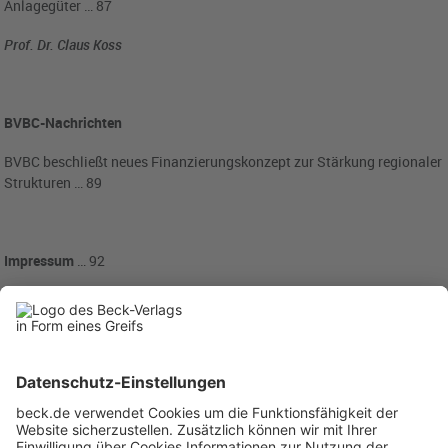
Anlagegüter … 87
Prof. Dr. Claus Koss
BVBC-Nachrichten
BVBC beschließt neues Finanzierungskonzept zur Stärkung regionaler
Strukturen … 89
Impressum
… 92
Rubriken
Menü
Anzeigen