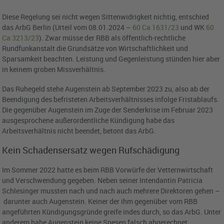
Diese Regelung sei nicht wegen Sittenwidrigkeit nichtig, entschied
das ArbG Berlin (Urteil vom 08.01.2024 –
60 Ca 1631/23
und WK
60
Ca 3213/23
). Zwar müsse der RBB als öffentlich-rechtliche
Rundfunkanstalt die Grundsätze von Wirtschaftlichkeit und
Sparsamkeit beachten. Leistung und Gegenleistung stünden hier aber
in keinem groben Missverhältnis.
Das Ruhegeld stehe Augenstein ab September 2023 zu, also ab der
Beendigung des befristeten Arbeitsverhältnisses infolge Fristablaufs.
Die gegenüber Augenstein im Zuge der Senderkrise im Februar 2023
ausgesprochene außerordentliche Kündigung habe das
Arbeitsverhältnis nicht beendet, betont das ArbG.
Kein Schadensersatz wegen Rufschädigung
Im Sommer 2022 hatte es beim RBB Vorwürfe der Vetternwirtschaft
und Verschwendung gegeben. Neben seiner Intendantin Patricia
Schlesinger mussten nach und nach auch mehrere Direktoren gehen –
darunter auch Augenstein. Keiner der ihm gegenüber vom RBB
angeführten Kündigungsgründe greife indes durch, so das ArbG. Unter
anderem habe Augenstein keine Spesen falsch abgerechnet.