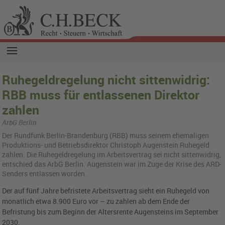
Ruhegeldregelung nicht sittenwidrig:
RBB muss für entlassenen Direktor
zahlen
ArbG Berlin
Der Rund­funk Ber­lin-Bran­den­burg (RBB) muss sei­nem ehe­ma­li­gen
Pro­duk­ti­ons- und Be­triebs­di­rek­tor Chris­toph Au­gen­stein Ru­he­geld
zah­len. Die Ru­he­geld­re­ge­lung im Ar­beits­ver­trag sei nicht sit­ten­wid­rig,
ent­schied das ArbG Ber­lin. Au­gen­stein war im Zuge der Krise des ARD-
Sen­ders ent­las­sen wor­den.
Der auf fünf Jahre befristete Arbeitsvertrag sieht ein Ruhegeld von
monatlich etwa 8.900 Euro vor – zu zahlen ab dem Ende der
Befristung bis zum Beginn der Altersrente Augensteins im September
2030.