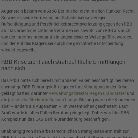
Augenstein bekam vom ArbG Berlin aber nicht in allen Punkten Recht.
So wies es seine Forderung auf Schadensersatz wegen
Rufschädigung und Persönlichkeitsrechtsverletzung gegen den RBB
ab. Das arbeitsgerichtliche Verfahren sei sowohl vom RBB als auch
von der Interimsintendantin in angemessener Weise geführt worden,
und der Ruf des Klägers sei durch die gerichtliche Entscheidung
wiederhergestellt.
RBB-Krise zieht auch strafrechtliche Ermittlungen
nach sich
Das ArbG hatte sich bereits mit anderen Fällen beschäftigt, bei denen
ehemalige RBB-Führungskräfte gegen ihre Kündigung in der Krise
geklagt hatten, darunter
Verwaltungsdirektor Hagen Brandstäter
und
die
juristische Direktorin
Susann Lange
. Bislang waren die Klagenden
aber – anders als Augenstein – im Wesentlichen gescheitert. Laut
ArbG wurde in allen Fällen Berufung eingelegt. Daher wird der RBB-
Komplex nun das LAG Berlin-Brandenburg beschäftigen.
Unabhängig von den arbeitsrechtlichen Streitigkeiten ermittelt zur
RBB-Krise auch die Generalstaatsanwaltschaft Berlin unter anderen