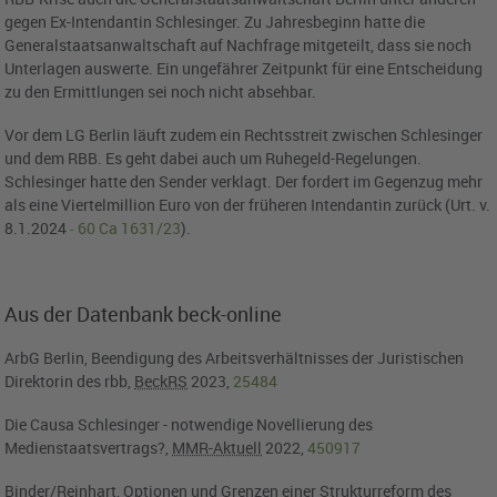
gegen Ex-Intendantin Schlesinger. Zu Jahresbeginn hatte die
Generalstaatsanwaltschaft auf Nachfrage mitgeteilt, dass sie noch
Unterlagen auswerte. Ein ungefährer Zeitpunkt für eine Entscheidung
zu den Ermittlungen sei noch nicht absehbar.
Vor dem LG Berlin läuft zudem ein Rechtsstreit zwischen Schlesinger
und dem RBB. Es geht dabei auch um Ruhegeld-Regelungen.
Schlesinger hatte den Sender verklagt. Der fordert im Gegenzug mehr
als eine Viertelmillion Euro von der früheren Intendantin zurück (Urt. v.
8.1.2024
60 Ca 1631/23
).
-
Aus der Datenbank beck-online
ArbG Berlin, Beendigung des Arbeitsverhältnisses der Juristischen
Direktorin des rbb,
BeckRS
2023,
25484
Die Causa Schlesinger - notwendige Novellierung des
Medienstaatsvertrags?,
MMR-Aktuell
2022,
450917
Binder/Reinhart, Optionen und Grenzen einer Strukturreform des