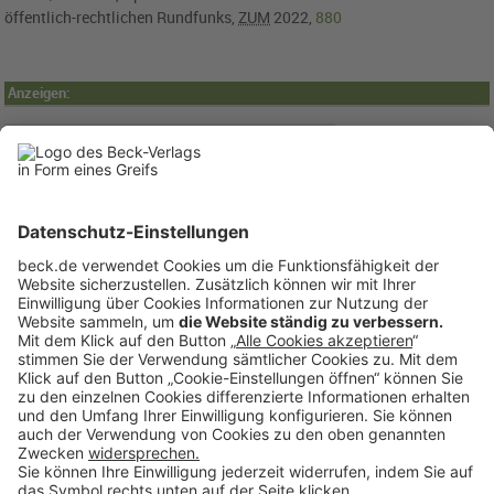
öffentlich-rechtlichen Rundfunks,
ZUM
2022,
880
Anzeigen:
BECK Stellenmarkt