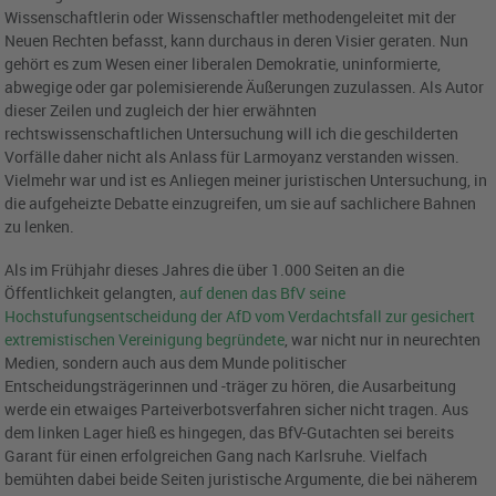
Wissenschaftlerin oder Wissenschaftler methodengeleitet mit der
Neuen Rechten befasst, kann durchaus in deren Visier geraten. Nun
gehört es zum Wesen einer liberalen Demokratie, uninformierte,
abwegige oder gar polemisierende Äußerungen zuzulassen. Als Autor
dieser Zeilen und zugleich der hier erwähnten
rechtswissenschaftlichen Untersuchung will ich die geschilderten
Vorfälle daher nicht als Anlass für Larmoyanz verstanden wissen.
Vielmehr war und ist es Anliegen meiner juristischen Untersuchung, in
die aufgeheizte Debatte einzugreifen, um sie auf sachlichere Bahnen
zu lenken.
Als im Frühjahr dieses Jahres die über 1.000 Seiten an die
Öffentlichkeit gelangten,
auf denen das BfV seine
Hochstufungsentscheidung der AfD vom Verdachtsfall zur gesichert
extremistischen Vereinigung begründete
, war nicht nur in neurechten
Medien, sondern auch aus dem Munde politischer
Entscheidungsträgerinnen und -träger zu hören, die Ausarbeitung
werde ein etwaiges Parteiverbotsverfahren sicher nicht tragen. Aus
dem linken Lager hieß es hingegen, das BfV-Gutachten sei bereits
Garant für einen erfolgreichen Gang nach Karlsruhe. Vielfach
bemühten dabei beide Seiten juristische Argumente, die bei näherem