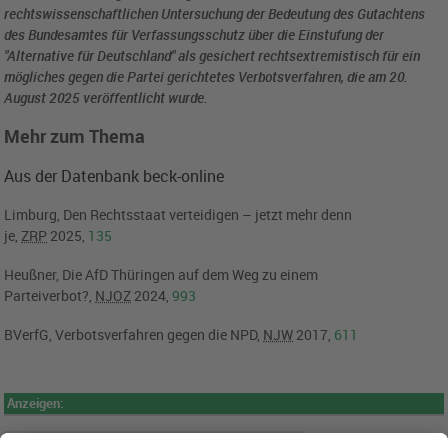
rechtswissenschaftlichen Untersuchung der Bedeutung des Gutachtens
des Bundesamtes für Verfassungsschutz über die Einstufung der
"Alternative für Deutschland" als gesichert rechtsextremistisch für ein
mögliches gegen die Partei gerichtetes Verbotsverfahren, die am 20.
August 2025 veröffentlicht wurde.
Mehr zum Thema
Aus der Datenbank beck-online
Limburg, Den Rechtsstaat verteidigen – jetzt mehr denn
je,
ZRP
2025,
135
Heußner, Die AfD Thüringen auf dem Weg zu einem
Parteiverbot?,
NJOZ
2024,
993
BVerfG, Verbotsverfahren gegen die NPD,
NJW
2017,
611
Anzeigen: