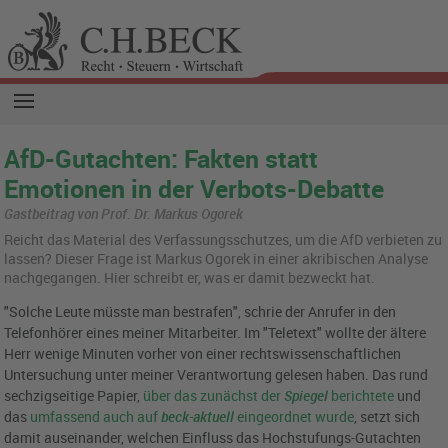
AfD-Gutachten: Fakten statt
Emotionen in der Verbots-Debatte
Gastbeitrag von Prof. Dr. Markus Ogorek
Reicht das Ma­te­ri­al des Ver­fas­sungs­schut­zes, um die AfD ver­bie­ten zu
las­sen? Die­ser Frage ist Mar­kus Ogo­rek in einer akri­bi­schen Ana­ly­se
nach­ge­gan­gen. Hier schreibt er, was er damit be­zweckt hat.
"Solche Leute müsste man bestrafen", schrie der Anrufer in den
Telefonhörer eines meiner Mitarbeiter. Im "Teletext" wollte der ältere
Herr wenige Minuten vorher von einer rechtswissenschaftlichen
Untersuchung unter meiner Verantwortung gelesen haben. Das rund
sechzigseitige Papier,
über das zunächst der
Spiegel
berichtete
und
das
umfassend auch auf
beck-aktuell
eingeordnet wurde
, setzt sich
damit auseinander, welchen Einfluss das Hochstufungs-Gutachten