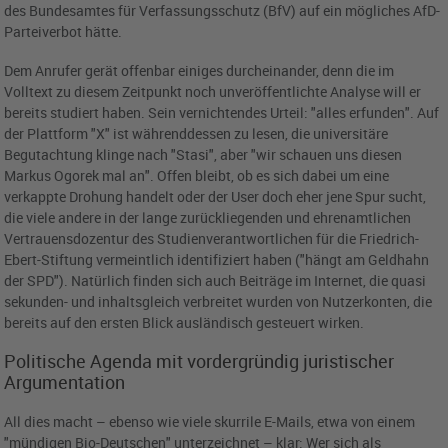
des Bundesamtes für Verfassungsschutz (BfV) auf ein mögliches AfD-
Parteiverbot hätte.
Dem Anrufer gerät offenbar einiges durcheinander, denn die im
Volltext zu diesem Zeitpunkt noch unveröffentlichte Analyse will er
bereits studiert haben. Sein vernichtendes Urteil: "alles erfunden". Auf
der Plattform "X" ist währenddessen zu lesen, die universitäre
Begutachtung klinge nach "Stasi", aber "wir schauen uns diesen
Markus Ogorek mal an". Offen bleibt, ob es sich dabei um eine
verkappte Drohung handelt oder der User doch eher jene Spur sucht,
die viele andere in der lange zurückliegenden und ehrenamtlichen
Vertrauensdozentur des Studienverantwortlichen für die Friedrich-
Ebert-Stiftung vermeintlich identifiziert haben ("hängt am Geldhahn
der SPD"). Natürlich finden sich auch Beiträge im Internet, die quasi
sekunden- und inhaltsgleich verbreitet wurden von Nutzerkonten, die
bereits auf den ersten Blick ausländisch gesteuert wirken.
Politische Agenda mit vordergründig juristischer
Argumentation
All dies macht – ebenso wie viele skurrile E-Mails, etwa von einem
"mündigen Bio-Deutschen" unterzeichnet – klar: Wer sich als