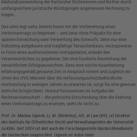
Maßstabsanwendung der Karlsruher Richterinnen und Richter durch
umfangreichere juristische Würdigungen angemessen Rechnung zu
tragen.
Das alles legt nahe, bereits heute mit der Vorbereitung eines
Verbotsantrags zu beginnen – und zwar ohne Präjudiz für eine
spätere Einreichung oder Verwerfung des Entwurfs. Denn nur eine
frühzeitig aufgebaute und tragfähige Tatsachenbasis, vorzugsweise
in Form eines ausformulierten Antragstextes, erlaubt den
Verantwortlichen zu gegebener Zeit eine fundierte Beurteilung der
tatsächlichen Erfolgsaussichten. Dass eine solche Ausarbeitung
erfahrungsgemäß geraume Zeit in Anspruch nimmt und zugleich ein
Urteil des OVG Münster über die verfassungsschutzbehördliche
Hochstufung in wenigen Jahren zu erwarten ist, sorgt für eine gewisse
zeitliche Dringlichkeit. Hierauf hinzuweisen ist Aufgabe der
Rechtswissenschaft – die politische Entscheidung über die Stellung
eines Verbotsantrags zu ersetzen, steht ihr nicht zu.
Prof. Dr. Markus Ogorek, LL.M. (Berkeley), Att. at Law (NY), ist Direktor
des Instituts für Öffentliches Recht und Verwaltungslehre der Universität
zu Köln. Seit 2024 ist dort auch die Forschungsstelle Nachrichtendienste
der Hochschule eingerichtet. Ogorek ist Autor einer