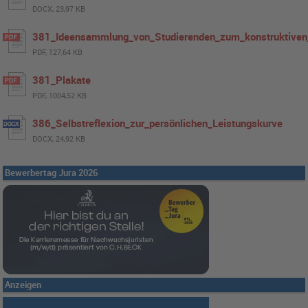
DOCX, 23,97 KB
381_Ideensammlung_von_Studierenden_zum_konstruktiven
PDF, 127,64 KB
381_Plakate
PDF, 1004,52 KB
386_Selbstreflexion_zur_persönlichen_Leistungskurve
DOCX, 24,92 KB
Bewerbertag Jura 2026
Anzeigen