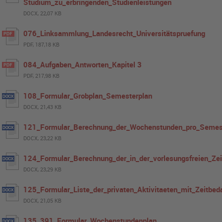
Studium_zu_erbringenden_Studienleistungen
DOCX, 22,07 KB
076_Linksammlung_Landesrecht_Universitätspruefung
PDF, 187,18 KB
084_Aufgaben_Antworten_Kapitel 3
PDF, 217,98 KB
108_Formular_Grobplan_Semesterplan
DOCX, 21,43 KB
121_Formular_Berechnung_der_Wochenstunden_pro_Semes
DOCX, 23,22 KB
124_Formular_Berechnung_der_in_der_vorlesungsfreien_Zei
DOCX, 23,29 KB
125_Formular_Liste_der_privaten_Aktivitaeten_mit_Zeitbed
DOCX, 21,05 KB
135_391_Formular_Wochenstundenplan