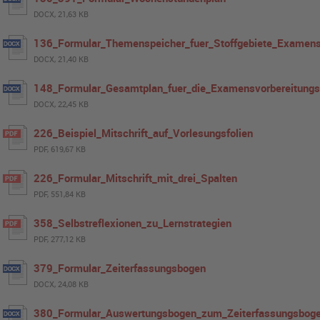
DOCX, 21,63 KB
136_Formular_Themenspeicher_fuer_Stoffgebiete_Examens
DOCX, 21,40 KB
148_Formular_Gesamtplan_fuer_die_Examensvorbereitung
DOCX, 22,45 KB
226_Beispiel_Mitschrift_auf_Vorlesungsfolien
PDF, 619,67 KB
226_Formular_Mitschrift_mit_drei_Spalten
PDF, 551,84 KB
358_Selbstreflexionen_zu_Lernstrategien
PDF, 277,12 KB
379_Formular_Zeiterfassungsbogen
DOCX, 24,08 KB
380_Formular_Auswertungsbogen_zum_Zeiterfassungsbog