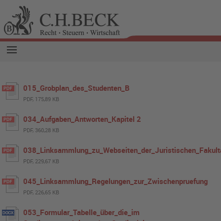
015_Grobplan_des_Studenten_B
PDF, 175,89 KB
034_Aufgaben_Antworten_Kapitel 2
PDF, 360,28 KB
038_Linksammlung_zu_Webseiten_der_Juristischen_Fakult
PDF, 229,67 KB
045_Linksammlung_Regelungen_zur_Zwischenpruefung
PDF, 226,65 KB
053_Formular_Tabelle_über_die_im