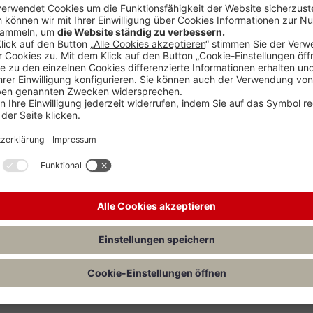
e für Autorinnen und Autoren
nreichen? Dann können Sie unter Umständen viel unnötige Arbeit vermeid
Alles Wichtige über die Gestaltung der Manuskripte, den technischen Abl
aktion@vahlen.de