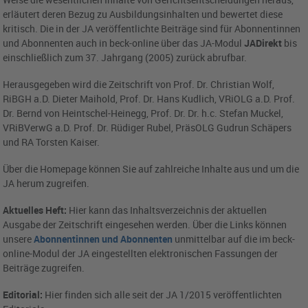
erläutert deren Bezug zu Ausbildungsinhalten und bewertet diese
kritisch. Die in der JA veröffentlichte Beiträge sind für Abonnentinnen
und Abonnenten auch in beck-online über das JA-Modul
JADirekt
bis
einschließlich zum 37. Jahrgang (2005) zurück abrufbar.
Herausgegeben wird die Zeitschrift von Prof. Dr. Christian Wolf,
RiBGH a.D. Dieter Maihold, Prof. Dr. Hans Kudlich, VRiOLG a.D. Prof.
Dr. Bernd von Heintschel-Heinegg, Prof. Dr. Dr. h.c. Stefan Muckel,
VRiBVerwG a.D. Prof. Dr. Rüdiger Rubel, PräsOLG Gudrun Schäpers
und RA Torsten Kaiser.
Über die Homepage können Sie auf zahlreiche Inhalte aus und um die
JA herum zugreifen.
Aktuelles Heft:
Hier kann das Inhaltsverzeichnis der aktuellen
Ausgabe der Zeitschrift eingesehen werden. Über die Links können
unsere
Abonnentinnen und Abonnenten
unmittelbar auf die im beck-
online-Modul der JA eingestellten elektronischen Fassungen der
Beiträge zugreifen.
Editorial:
Hier finden sich alle seit der JA 1/2015 veröffentlichten