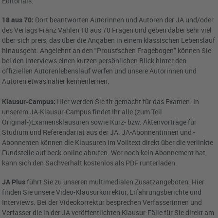
Editorials.
18 aus 70:
Dort beantworten Autorinnen und Autoren der JA und/oder
des Verlags Franz Vahlen 18 aus 70 Fragen und geben dabei sehr viel
über sich preis, das über die Angaben in einem klassischen Lebenslauf
hinausgeht. Angelehnt an den "Proust'schen Fragebogen" können Sie
bei den Interviews einen kurzen persönlichen Blick hinter den
offiziellen Autorenlebenslauf werfen und unsere Autorinnen und
Autoren etwas näher kennenlernen.
Klausur-Campus:
Hier werden Sie fit gemacht für das Examen. In
unserem JA-Klausur-Campus findet Ihr alle (zum Teil
Original-)Examensklausuren sowie Kurz- bzw. Aktenvorträge für
Studium und Referendariat aus der JA. JA-Abonnentinnen und -
Abonnenten können die Klausuren im Volltext direkt über die verlinkte
Fundstelle auf beck-online abrufen. Wer noch kein Abonnement hat,
kann sich den Sachverhalt kostenlos als PDF runterladen.
JA Plus
führt Sie zu unseren multimedialen Zusatzangeboten. Hier
finden Sie unsere Video-Klausurkorrektur, Erfahrungsberichte und
Interviews. Bei der Videokorrektur besprechen Verfasserinnen und
Verfasser die in der JA veröffentlichten Klausur-Fälle für Sie direkt am