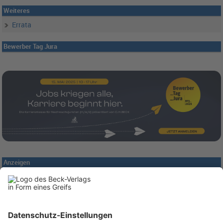
Weiteres
Errata
Bewerber Tag Jura
Anzeigen