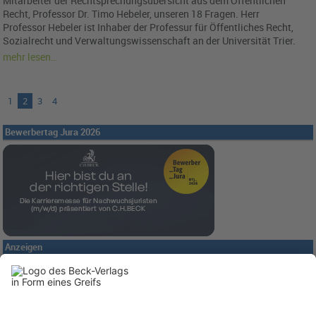
Mitarbeiter der Rechtsprechungsübersicht aus dem Öffentlichen
Recht, Professor Dr. Timo Hebeler, unseren 18 Fragen. Herr
Professor Hebeler ist Inhaber der Professur für Öffentliches Recht,
Sozialrecht und Verwaltungswissenschaft an der Universität Trier.
mehr lesen…
1
2
3
4
Bewerbertag Jura 2026
Anzeigen