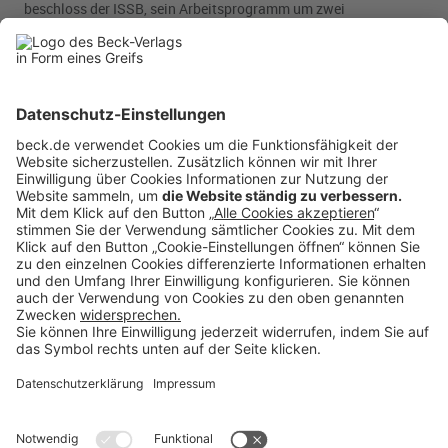
beschloss der ISSB, sein Arbeitsprogramm um zwei
Forschungsprojekte zu
Biodiversität, Ökosystemen und
Ökosystemdienstleistungen
einerseits sowie
Humankapital
andererseits zu erweitern.
Integration der Berichterstattung:
In Übereinstimmung mit den
Rückmeldungen der Mehrheit der Stellungnehmenden beschloss
der ISSB, kein entsprechendes Projekt zu initiieren, sondern
aufbauend auf IFRS S1 und IFRS S2 eine Verbindung zwischen
nachhaltigkeitsbezogenen Finanzangaben und Abschlüssen zu
schaffen (
ifrs.org
).
Rubriken
Menü
Anzeigen