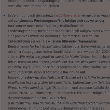
Beobachter doch in ungläubiges Staunen versetzen, zumal sie dam
auch als Konsummotor ausfallen.
In Verbindung mit den zuletzt im
BC-Newsletter
vermeldeten Aussi
auf
zunehmende Forderungsausfälle infolge sich ausweitender
Insolvenzen
muss neben Vorsorgemaßnahmen im
Forderungsmanagement dann schon viel Kraft aufgewendet werd
eine positive Erwartungshaltung aufkommen zu lassen. Zur
Unterstützung sei hier als
einer der führenden Topmanager
Deutschlands
Norbert Winkeljohann
(aktuell u.a. Bayer-Aufsichtsra
mit einer Aussage aus einem Handelsblatt-Interview vom 3.1.2024
zitiert:
„Wir reden uns gerade in eine Krise hinein.“
Seiner Beobachtu
fokussieren wir uns derzeit
„zu sehr auf das, was nicht läuft“
. Dass e
von dem Bayer-Jahrhundertfehler Monsanto ablenken wollte, sei 
nicht unterstellt; denn er fordert die
Besinnung auf
Innovationsstärken:
„Die deutsche Wirtschaft ist stark. Wir haben ei
exzellenten Mix aus großen, börsennotierten Unternehmen, mittelstän
Firmen sowie tollen Start-ups.“
Es ist ihm – und uns zum Auftakt de
Jahres 2024 – zu wünschen, dass er damit recht haben möge. Und
die Innovationsstärke im ESG-Bereich
(
Environmental
/Umwelt,
Social
/Soziales,
Governance
/verantwortun
Unternehmensführung und -überwachung) liegen könnte, ist so