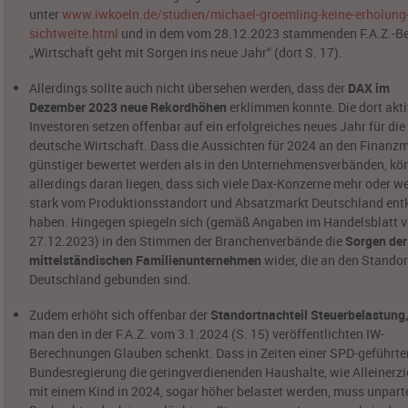
unter
www.iwkoeln.de/studien/michael-groemling-keine-erholung-
sichtweite.html
und in dem vom 28.12.2023 stammenden F.A.Z.-Be
„Wirtschaft geht mit Sorgen ins neue Jahr“ (dort S. 17).
Allerdings sollte auch nicht übersehen werden, dass der
DAX im
Dezember 2023 neue Rekordhöhen
erklimmen konnte. Die dort akt
Investoren setzen offenbar auf ein erfolgreiches neues Jahr für die
deutsche Wirtschaft. Dass die Aussichten für 2024 an den Finanz
günstiger bewertet werden als in den Unternehmensverbänden, kö
allerdings daran liegen, dass sich viele Dax-Konzerne mehr oder w
stark vom Produktionsstandort und Absatzmarkt Deutschland ent
haben. Hingegen spiegeln sich (gemäß Angaben im Handelsblatt 
27.12.2023) in den Stimmen der Branchenverbände die
Sorgen der
mittelständischen Familienunternehmen
wider, die an den Standor
Deutschland gebunden sind.
Zudem erhöht sich offenbar der
Standortnachteil Steuerbelastung
man den in der F.A.Z. vom 3.1.2024 (S. 15) veröffentlichten IW-
Berechnungen Glauben schenkt. Dass in Zeiten einer SPD-geführte
Bundesregierung die geringverdienenden Haushalte, wie Alleinerz
mit einem Kind in 2024, sogar höher belastet werden, muss unpart