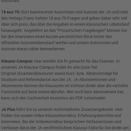
Editorials.
18 aus 70:
Dort beantworten Autorinnen und Autoren der JA und/oder
des Verlags Franz Vahlen 18 aus 70 Fragen und geben dabei sehr viel
über sich preis, das über die Angaben in einem klassischen Lebenslauf
hinausgeht. Angelehnt an den "Proust'schen Fragebogen" können Sie
bei den Interviews einen kurzen persönlichen Blick hinter den
offiziellen Autorenlebenslauf werfen und unsere Autorinnen und
Autoren etwas näher kennenlernen.
Klausur-Campus:
Hier werden Sie fit gemacht für das Examen. In
unserem JA-Klausur-Campus findet Ihr alle (zum Teil
Original-)Examensklausuren sowie Kurz- bzw. Aktenvorträge für
Studium und Referendariat aus der JA. JA-Abonnentinnen und -
Abonnenten können die Klausuren im Volltext direkt über die verlinkte
Fundstelle auf beck-online abrufen. Wer noch kein Abonnement hat,
kann sich den Sachverhalt kostenlos als PDF runterladen.
JA Plus
führt Sie zu unseren multimedialen Zusatzangeboten. Hier
finden Sie unsere Video-Klausurkorrektur, Erfahrungsberichte und
Interviews. Bei der Videokorrektur besprechen Verfasserinnen und
Verfasser die in der JA veröffentlichten Klausur-Fälle für Sie direkt am