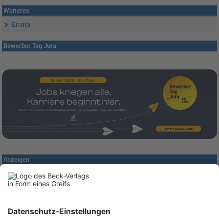
Weiteres
Errata
Bewerber Tag Jura
Anzeigen