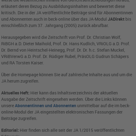
erläutert deren Bezug zu Ausbildungsinhalten und bewertet diese
kritisch. Die in der JA veröffentlichte Beiträge sind für Abonnentinnen
und Abonnenten auch in beck-online über das JA-Modul
JADirekt
bis
einschließlich zum 37. Jahrgang (2005) zurück abrufbar.
Herausgegeben wird die Zeitschrift von Prof. Dr. Christian Wolf,
RiBGH a.D. Dieter Maihold, Prof. Dr. Hans Kudlich, VRiOLG a.D. Prof.
Dr. Bernd von Heintschel-Heinegg, Prof. Dr. Dr. h.c. Stefan Muckel,
VRiBVerwG a.D. Prof. Dr. Rüdiger Rubel, PräsOLG Gudrun Schäpers
und RA Torsten Kaiser.
Über die Homepage können Sie auf zahlreiche Inhalte aus und um die
JA herum zugreifen.
Aktuelles Heft:
Hier kann das Inhaltsverzeichnis der aktuellen
Ausgabe der Zeitschrift eingesehen werden. Über die Links können
unsere
Abonnentinnen und Abonnenten
unmittelbar auf die im beck-
online-Modul der JA eingestellten elektronischen Fassungen der
Beiträge zugreifen.
Editorial:
Hier finden sich alle seit der JA 1/2015 veröffentlichten