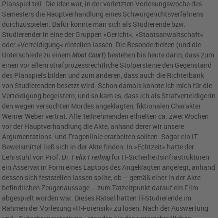
Planspiel teil. Die Idee war, in der vorletzten Vorlesungswoche des
Semesters die Hauptverhandlung eines Schwurgerichtsverfahrens
durchzuspielen. Dafür konnte man sich als Studierende bzw.
Studierender in eine der Gruppen »Gericht«, »Staatsanwaltschaft«
oder »Verteidigung« einteilen lassen. Die Besonderheiten (und die
Unterschiede zu einem
Moot Court
) bestehen bis heute darin, dass zum
einen vor allem strafprozessrechtliche Stolpersteine den Gegenstand
des Planspiels bilden und zum anderen, dass auch die Richterbank
von Studierenden besetzt wird. Schon damals konnte ich mich für die
Verteidigung begeistern, und so kam es, dass ich als Strafverteidigerin
den wegen versuchten Mordes angeklagten, fiktionalen Charakter
Werner Weber vertrat. Alle Teilnehmenden erhielten ca. zwei Wochen
vor der Hauptverhandlung die Akte, anhand derer wir unsere
Argumentations- und Fragenlinie erarbeiten sollten. Sogar ein IT-
Beweismittel ließ sich in der Akte finden: In »Echtzeit« hatte der
Lehrstuhl von Prof. Dr.
Felix Freiling
für IT-Sicherheitsinfrastrukturen
ein Asservat in Form eines Laptops des Angeklagten angelegt, anhand
dessen sich feststellen lassen sollte, ob – gemäß einer in der Akte
befindlichen Zeugenaussage – zum Tatzeitpunkt darauf ein Film
abgespielt worden war. Dieses Rätsel hatten IT-Studierende im
Rahmen der Vorlesung »IT-Forensik« zu lösen. Nach der Auswertung