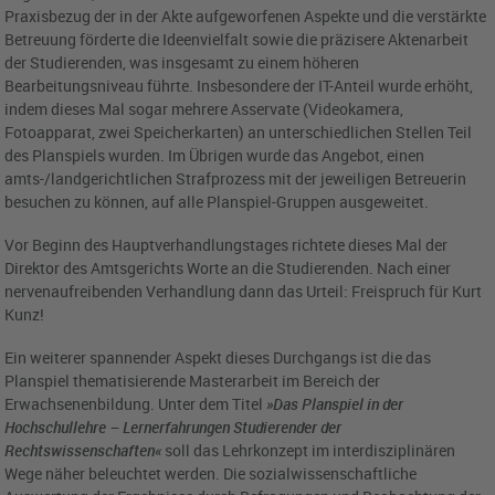
Praxisbezug der in der Akte aufgeworfenen Aspekte und die verstärkte
Betreuung förderte die Ideenvielfalt sowie die präzisere Aktenarbeit
der Studierenden, was insgesamt zu einem höheren
Bearbeitungsniveau führte. Insbesondere der IT-Anteil wurde erhöht,
indem dieses Mal sogar mehrere Asservate (Videokamera,
Fotoapparat, zwei Speicherkarten) an unterschiedlichen Stellen Teil
des Planspiels wurden. Im Übrigen wurde das Angebot, einen
amts-/landgerichtlichen Strafprozess mit der jeweiligen Betreuerin
besuchen zu können, auf alle Planspiel-Gruppen ausgeweitet.
Vor Beginn des Hauptverhandlungstages richtete dieses Mal der
Direktor des Amtsgerichts Worte an die Studierenden. Nach einer
nervenaufreibenden Verhandlung dann das Urteil: Freispruch für Kurt
Kunz!
Ein weiterer spannender Aspekt dieses Durchgangs ist die das
Planspiel thematisierende Masterarbeit im Bereich der
Erwachsenenbildung. Unter dem Titel
»Das Planspiel in der
Hochschullehre – Lernerfahrungen Studierender der
Rechtswissenschaften«
soll das Lehrkonzept im interdisziplinären
Wege näher beleuchtet werden. Die sozialwissenschaftliche