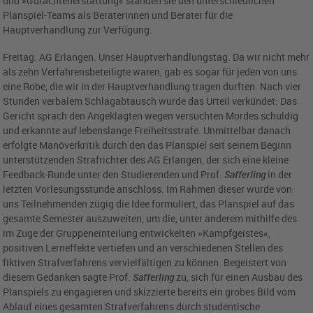
und »Gutachtenerstattung« standen sie den unterschiedlichen
Planspiel-Teams als Beraterinnen und Berater für die
Hauptverhandlung zur Verfügung.
Freitag. AG Erlangen. Unser Hauptverhandlungstag. Da wir nicht mehr
als zehn Verfahrensbeteiligte waren, gab es sogar für jeden von uns
eine Robe, die wir in der Hauptverhandlung tragen durften. Nach vier
Stunden verbalem Schlagabtausch wurde das Urteil verkündet: Das
Gericht sprach den Angeklagten wegen versuchten Mordes schuldig
und erkannte auf lebenslange Freiheitsstrafe. Unmittelbar danach
erfolgte Manöverkritik durch den das Planspiel seit seinem Beginn
unterstützenden Strafrichter des AG Erlangen, der sich eine kleine
Feedback-Runde unter den Studierenden und Prof.
Safferling
in der
letzten Vorlesungsstunde anschloss. Im Rahmen dieser wurde von
uns Teilnehmenden zügig die Idee formuliert, das Planspiel auf das
gesamte Semester auszuweiten, um die, unter anderem mithilfe des
im Zuge der Gruppeneinteilung entwickelten »Kampfgeistes«,
positiven Lerneffekte vertiefen und an verschiedenen Stellen des
fiktiven Strafverfahrens vervielfältigen zu können. Begeistert von
diesem Gedanken sagte Prof.
Safferling
zu, sich für einen Ausbau des
Planspiels zu engagieren und skizzierte bereits ein grobes Bild vom
Ablauf eines gesamten Strafverfahrens durch studentische