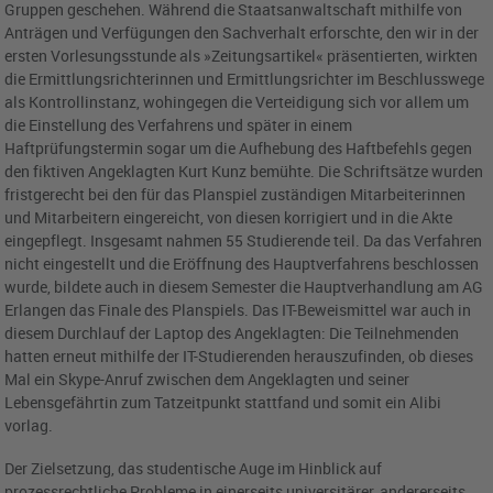
Gruppen geschehen. Während die Staatsanwaltschaft mithilfe von
Anträgen und Verfügungen den Sachverhalt erforschte, den wir in der
ersten Vorlesungsstunde als »Zeitungsartikel« präsentierten, wirkten
die Ermittlungsrichterinnen und Ermittlungsrichter im Beschlusswege
als Kontrollinstanz, wohingegen die Verteidigung sich vor allem um
die Einstellung des Verfahrens und später in einem
Haftprüfungstermin sogar um die Aufhebung des Haftbefehls gegen
den fiktiven Angeklagten Kurt Kunz bemühte. Die Schriftsätze wurden
fristgerecht bei den für das Planspiel zuständigen Mitarbeiterinnen
und Mitarbeitern eingereicht, von diesen korrigiert und in die Akte
eingepflegt. Insgesamt nahmen 55 Studierende teil. Da das Verfahren
nicht eingestellt und die Eröffnung des Hauptverfahrens beschlossen
wurde, bildete auch in diesem Semester die Hauptverhandlung am AG
Erlangen das Finale des Planspiels. Das IT-Beweismittel war auch in
diesem Durchlauf der Laptop des Angeklagten: Die Teilnehmenden
hatten erneut mithilfe der IT-Studierenden herauszufinden, ob dieses
Mal ein Skype-Anruf zwischen dem Angeklagten und seiner
Lebensgefährtin zum Tatzeitpunkt stattfand und somit ein Alibi
vorlag.
Der Zielsetzung, das studentische Auge im Hinblick auf
prozessrechtliche Probleme in einerseits universitärer, andererseits