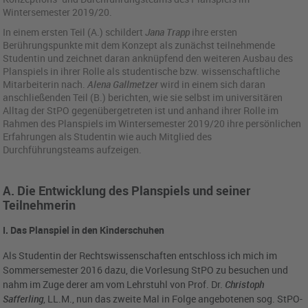
Wintersemester 2019/20.
In einem ersten Teil (A.) schildert
Jana Trapp
ihre ersten
Berührungspunkte mit dem Konzept als zunächst teilnehmende
Studentin und zeichnet daran anknüpfend den weiteren Ausbau des
Planspiels in ihrer Rolle als studentische bzw. wissenschaftliche
Mitarbeiterin nach.
Alena Gallmetzer
wird in einem sich daran
anschließenden Teil (B.) berichten, wie sie selbst im universitären
Alltag der StPO gegenübergetreten ist und anhand ihrer Rolle im
Rahmen des Planspiels im Wintersemester 2019/20 ihre persönlichen
Erfahrungen als Studentin wie auch Mitglied des
Durchführungsteams aufzeigen.
A. Die Entwicklung des Planspiels und seiner
Teilnehmerin
I. Das Planspiel in den Kinderschuhen
Als Studentin der Rechtswissenschaften entschloss ich mich im
Sommersemester 2016 dazu, die Vorlesung StPO zu besuchen und
nahm im Zuge derer am vom Lehrstuhl von Prof. Dr.
Christoph
Safferling
, LL.M., nun das zweite Mal in Folge angebotenen sog. StPO-