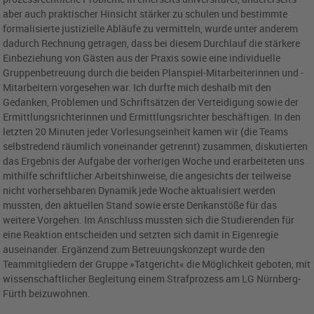
aber auch praktischer Hinsicht stärker zu schulen und bestimmte
formalisierte justizielle Abläufe zu vermitteln, wurde unter anderem
dadurch Rechnung getragen, dass bei diesem Durchlauf die stärkere
Einbeziehung von Gästen aus der Praxis sowie eine individuelle
Gruppenbetreuung durch die beiden Planspiel-Mitarbeiterinnen und -
Mitarbeitern vorgesehen war. Ich durfte mich deshalb mit den
Gedanken, Problemen und Schriftsätzen der Verteidigung sowie der
Ermittlungsrichterinnen und Ermittlungsrichter beschäftigen. In den
letzten 20 Minuten jeder Vorlesungseinheit kamen wir (die Teams
selbstredend räumlich voneinander getrennt) zusammen, diskutierten
das Ergebnis der Aufgabe der vorherigen Woche und erarbeiteten uns
mithilfe schriftlicher Arbeitshinweise, die angesichts der teilweise
nicht vorhersehbaren Dynamik jede Woche aktualisiert werden
mussten, den aktuellen Stand sowie erste Denkanstöße für das
weitere Vorgehen. Im Anschluss mussten sich die Studierenden für
eine Reaktion entscheiden und setzten sich damit in Eigenregie
auseinander. Ergänzend zum Betreuungskonzept wurde den
Teammitgliedern der Gruppe »Tatgericht« die Möglichkeit geboten, mit
wissenschaftlicher Begleitung einem Strafprozess am LG Nürnberg-
Fürth beizuwohnen.