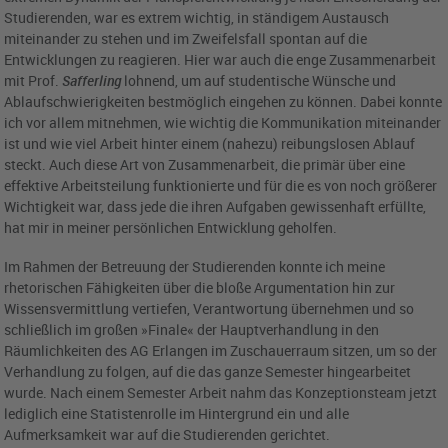
Studierenden, war es extrem wichtig, in ständigem Austausch
miteinander zu stehen und im Zweifelsfall spontan auf die
Entwicklungen zu reagieren. Hier war auch die enge Zusammenarbeit
mit Prof.
Safferling
lohnend, um auf studentische Wünsche und
Ablaufschwierigkeiten bestmöglich eingehen zu können. Dabei konnte
ich vor allem mitnehmen, wie wichtig die Kommunikation miteinander
ist und wie viel Arbeit hinter einem (nahezu) reibungslosen Ablauf
steckt. Auch diese Art von Zusammenarbeit, die primär über eine
effektive Arbeitsteilung funktionierte und für die es von noch größerer
Wichtigkeit war, dass jede die ihren Aufgaben gewissenhaft erfüllte,
hat mir in meiner persönlichen Entwicklung geholfen.
Im Rahmen der Betreuung der Studierenden konnte ich meine
rhetorischen Fähigkeiten über die bloße Argumentation hin zur
Wissensvermittlung vertiefen, Verantwortung übernehmen und so
schließlich im großen »Finale« der Hauptverhandlung in den
Räumlichkeiten des AG Erlangen im Zuschauerraum sitzen, um so der
Verhandlung zu folgen, auf die das ganze Semester hingearbeitet
wurde. Nach einem Semester Arbeit nahm das Konzeptionsteam jetzt
lediglich eine Statistenrolle im Hintergrund ein und alle
Aufmerksamkeit war auf die Studierenden gerichtet.