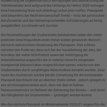
Auswertung der Ergebnisse durch Befragungen und Beobachtung der
Teilnehmenden wird aufgrund des Umfangs im Herbst 2020 vorliegen.
Eine Feststellung lässt sich allerdings schon jetzt treffen: Planspiele
sind besonders der Rechtswissenschaft fremd – trotz der juristischen
Berufsrealität und den dementsprechenden Anforderungen an fertig
ausgebildete Juristinnen und Juristen.
Die Rückmeldungen der Studierenden beinhalteten neben den vielen
positiven Gesichtspunkten einen immer wieder genannten Wunsch:
Die noch realistischere Umsetzung des Planspiels. Dies schloss
mitunter den Punkt ein, dass sich bei der Ausarbeitung der Akte, der
Korrektur der vielen Schriftsätze sowie der Anfertigung der
Arbeitshinweise angesichts der in vielerlei Hinsicht steigenden
Komplexität kleinere Fehler eingeschlichen hatten, welche von den
Studierenden durch sorgfältiges Aktenstudium bemerkt wurden. Zwar
muss das Ausmerzen solcher bei der Zielsetzung für die kommenden
Planspiel-Durchläufe mit an oberster Stelle stehen. Jedoch spiegelt es
uns als Konzeptionsteam auch, dass mit dem er-höhten
Ressourceneinsatz im Rahmen der Betreuung das Niveau – und somit
die Fähigkeiten der Studierenden – gesteigert werden konnte.
Wie das nächste Planspiel im Wintersemester 2020/21 angesichts der