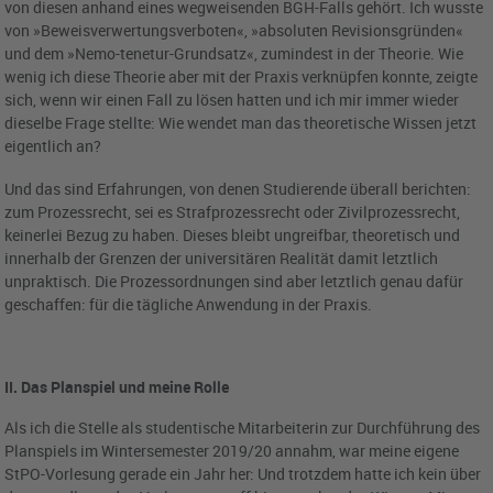
von diesen anhand eines wegweisenden BGH-Falls gehört. Ich wusste
von »Beweisverwertungsverboten«, »absoluten Revisionsgründen«
und dem »Nemo-tenetur-Grundsatz«, zumindest in der Theorie. Wie
wenig ich diese Theorie aber mit der Praxis verknüpfen konnte, zeigte
sich, wenn wir einen Fall zu lösen hatten und ich mir immer wieder
dieselbe Frage stellte: Wie wendet man das theoretische Wissen jetzt
eigentlich an?
Und das sind Erfahrungen, von denen Studierende überall berichten:
zum Prozessrecht, sei es Strafprozessrecht oder Zivilprozessrecht,
keinerlei Bezug zu haben. Dieses bleibt ungreifbar, theoretisch und
innerhalb der Grenzen der universitären Realität damit letztlich
unpraktisch. Die Prozessordnungen sind aber letztlich genau dafür
geschaffen: für die tägliche Anwendung in der Praxis.
II. Das Planspiel und meine Rolle
Als ich die Stelle als studentische Mitarbeiterin zur Durchführung des
Planspiels im Wintersemester 2019/20 annahm, war meine eigene
StPO-Vorlesung gerade ein Jahr her: Und trotzdem hatte ich kein über