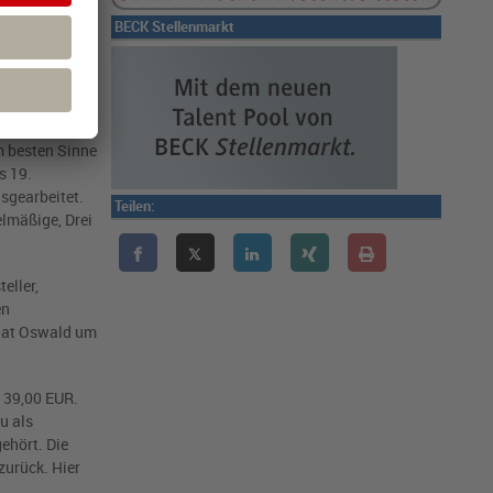
er untersucht
BECK Stellenmarkt
inn die
e Demokratie
assischer
m besten Sinne
s 19.
sgearbeitet.
Teilen:
elmäßige, Drei
eller,
en
 hat Oswald um
 39,00 EUR.
u als
ehört. Die
zurück. Hier