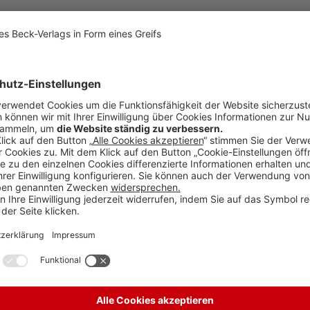
2022 – Ergänzungsliste
wahl. Ausgewählt werden in der Regel Bücher, die 2022 erschienen sin
tliche Zusammenleben gestaltet aber auch Recht. Die Interpretation des
d nicht nur Bücher zu aktuellen Fragen, sondern immer auch der Blick zu
ihnachtsbuchempfehlung aufgenommen zu werden, allerdings musste ein
 Liste, zugleich soll die Liste aber auch eine Ermutigung sein, in einer
rlag, 2022, 96 S., 15,00 EUR. Der Göttinger Völkerstrafrechtler hat in
tsverständnisses und die daraus resultierende Ukraine-Politik beschrie
tigen Diskussion eine plurale Diskussion vermisst, ein Muss.
ltaire, der große Freigeist des 18. Jahrhunderts, der Kämpfer gegen jede 
er radikale unerbittliche Aufklärer, ist uns unbekannt geworden. Der Sch
chlag auf Charlie Hebdo trugen die Demonstranten nicht nur Anstecker mi
e. Wie viele können mit dem Namen Voltaire aber noch etwas verbinden? 
sischen Nationalbibliothek, von Katharina der Großen nach dem Tod von V
atie, Zur Entwicklung von Rechtsstaat und Demokratie in der Bundesre