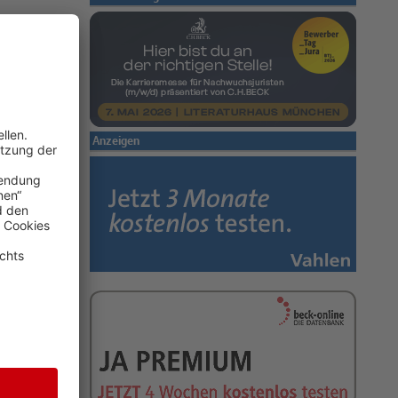
d. Recht
 Rechts lässt
rück. Die
e Auswahl
 Buchhandlung
Anzeigen
 einem kurzen
ben. Ein Buch,
Ideologie, der
weizer
t den Worten:
Die Bibliothek
oltaire
publik mit