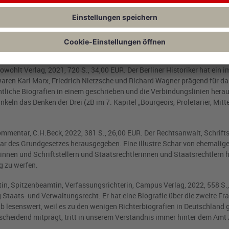
09 S., 39,00 EUR. Der Bielefelder Rechtsphilosoph und Staatsrechtslehr
, dass der Rechtsstaat liberaler geworden ist. So lesen sich zB mit Gew
m Gegensatz zu einem sich liberaler entwickelnden Rechtsstaat wurde di
Zusammenspiel von EU und nationalem Recht oder in der Privatisierung kl
wohlt Verlag, 2021, 720 S., 34,00 EUR. Der Berliner Historiker hat ein i
waren Karl Marx, Friedrich Nietzsche und Richard Wagner prägend für da
tliche Biografien in einem geschrieben und die Verbindungslinien herau
eln das Denken der Drei (zB im 7. Kapitel „Bourgeois, Proletarier, Mitt
mmentar, C.H.Beck, 2022, 381 S., 26,00 EUR. Der Rechtsanwalt, Schriftst
ar des Grundgesetzes herausgegeben. Eine illustre Schar von ehemalig
rinnen und Schriftstellern und Staatsrechtlerinnen und Staatsrechtlern
g zu werfen.
in, Spitzenbeamtin, Verfassungsrichterin, Campus Verlag, 2022, 558 S.,
g Staats- und Verwaltungsrecht. Er hat eine Biografie über die zweite Fra
lb lesenswert, weil es zu den wenigen Richterbiografien in Deutschland g
entscheidend mitprägt, tritt in unserem Verständnis immer hinter dem Amt 