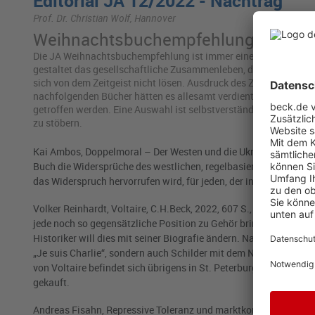
Editorial JA 12/2022 - Nachtrag
Prof. Dr. Christian Wolf, Hannover
Weihnachtsbuchempfehlung der JA 
Die JA Weihnachtsbuchempfehlung ist immer eine subjektive Aus
gestaltet das gesellschaftliche Zusammenleben, das gesellschaf
sich von dem Zeitgeist nicht lösen. Ausdruck des Zeitgeistes sin
nachfolgenden Bücher hätten es allesamt verdient, in die We
getroffen werden. Eine Auswahl ist selbstverständlich auch diese
zu stöbern.
Kai Ambos, Doppelmoral – Der Westen und die Ukraine, Westend Ve
Buch die Widersprüche des westlichen, regelbasierten Völkerrech
das Widerspruch hervorrufen wird, für jeden, der in der gegenwer
Volker Reinhardt, Voltaire, C.H.Beck, 2022, 607 S., 32,00 EUR. Vo
jede noch so gegensätzliche Position zu Gehör bringen wollte, d
Historiker will dies mit seiner Biografie ändern. Nach dem Ans
„Je suis Charlie“, sondern auch Schilder mit dem Namen Voltair
von Voltaire befindet sich übrigens in St. Peterburg in der Rus
gekauft.
Andreas Fisahn, Repressive Toleranz und marktkonforme Demokr