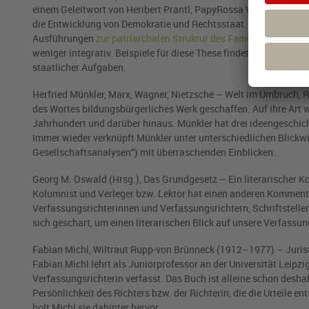
einem Geleitwort von Heribert Prantl, PapyRossa Verlag, 2021, 7
die Entwicklung von Demokratie und Rechtsstaat. Seine These ist
Ausführungen
zur patriarchalen Struktur des Familienrechts
. I
weniger integrativ. Beispiele für diese These findet Fisahn im 
staatlicher Aufgaben.
Herfried Münkler, Marx, Wagner, Nietzsche – Welt im Umbruch, Ro
des Wortes bildungsbürgerliches Werk geschaffen. Auf ihre Art 
Jahrhundert und darüber hinaus. Münkler hat drei ideengeschich
Immer wieder verknüpft Münkler unter unterschiedlichen Blickwink
Gesellschaftsanalysen“) mit überraschenden Einblicken.
Georg M. Oswald (Hrsg.), Das Grundgesetz – Ein literarischer Ko
Kolumnist und Verleger bzw. Lektor hat einen anderen Komment
Verfassungsrichterinnen und Verfassungsrichtern, Schriftstelle
sich geschart, um einen literarischen Blick auf unsere Verfassun
Fabian Michl, Wiltraut Rupp-von Brünneck (1912–1977) – Jurist
Fabian Michl lehrt als Juniorprofessor an der Universität Leipzi
Verfassungsrichterin verfasst. Das Buch ist alleine schon desha
Persönlichkeit des Richters bzw. der Richterin, die die Urteile 
holt Michl sie dahinter hervor.