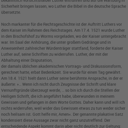
bekanntlich vorsichtshalber Luther entführen und auf die Wartburg in
Sicherheit bringen lassen, wo Luther die Bibel in die deutsche Sprache
übersetzte.
Noch markanter für die Rechtsgeschichte ist der Auftritt Luthers vor
dem Kaiser im Rahmen des Reichstages. Am 17.4. 1521 wurde Luther
in den Bischofshof zu Worms vorgeladen, wo der Kaiser untergebracht
war. Im Saal der Anhörung, die unter großem Gedränge und in
Anwesenheit zahlreicher Würdenträger stattfand, forderte der Kaiser
Luther auf, seine Schriften zu widerrufen. Luther, der mit der
Abhaltung einer Disputation,
der damals üblichen akademischen Vortrags- und Diskussionsform,
gerechnet hatte, erbat Bedenkzeit. Sie wurde für einen Tag gewährt.
Am 18.4. 1521 hielt dann Luther seine berühmte Ansprache, in der er
äußerte: »… Wenn ich nicht durch Zeugnisse der Schrift und klare
Vernunftgründe überzeugt werde, … so bin ich durch die Stellen der
Heiligen Schrift, die ich angeführt habe, überwunden in meinem
Gewissen und gefangen in dem Worte Gottes. Daher kann und will ich
nichts widerrufen, weil wider das Gewissen etwas zu tun weder sicher
noch heilsam ist. Gott helfe mir, Amen«. Der genannte plakative Satz
kondensiert diese Aussage zwar nicht ganz unzutreffend. Der
entscheidende Aspekt kommt darin aber nicht deutlich zur Geltung: