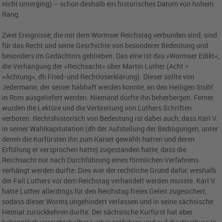
nicht unterging) – schon deshalb ein historisches Datum von hohem
Rang.
Zwei Ereignisse, die mit dem Wormser Reichstag verbunden sind, sind
für das Recht und seine Geschichte von besonderer Bedeutung und
besonders im Gedächtnis geblieben. Das eine ist das »Wormser Edikt«,
die Verhängung der »Reichsacht« über Martin Luther (Acht =
»Ächtung«, dh Fried- und Rechtloserklärung). Dieser sollte von
Jedermann, der seiner habhaft werden konnte, an den Heiligen Stuhl
in Rom ausgeliefert werden. Niemand durfte ihn beherbergen. Ferner
wurden die Lektüre und die Verbreitung von Luthers Schriften
verboten. Rechtshistorisch von Bedeutung ist dabei auch, dass Karl V.
in seiner Wahlkapitulation (dh der Aufstellung der Bedingungen, unter
denen die Kurfürsten ihn zum Kaiser gewählt hatten und deren
Erfüllung er versprochen hatte) zugestanden hatte, dass die
Reichsacht nur nach Durchführung eines förmlichen Verfahrens
verhängt werden durfte: Dies war der rechtliche Grund dafür, weshalb
der Fall Luthers vor dem Reichstag verhandelt werden musste. Karl V.
hatte Luther allerdings für den Reichstag freies Geleit zugesichert,
sodass dieser Worms ungehindert verlassen und in seine sächsische
Heimat zurückkehren durfte. Der sächsische Kurfürst hat aber