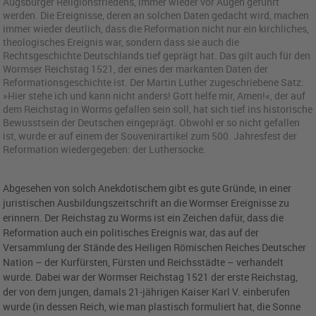
Augsburger Religionsfriedens, immer wieder vor Augen geführt
werden. Die Ereignisse, deren an solchen Daten gedacht wird, machen
immer wieder deutlich, dass die Reformation nicht nur ein kirchliches,
theologisches Ereignis war, sondern dass sie auch die
Rechtsgeschichte Deutschlands tief geprägt hat. Das gilt auch für den
Wormser Reichstag 1521, der eines der markanten Daten der
Reformationsgeschichte ist. Der Martin Luther zugeschriebene Satz:
»Hier stehe ich und kann nicht anders! Gott helfe mir, Amen!«, der auf
dem Reichstag in Worms gefallen sein soll, hat sich tief ins historische
Bewusstsein der Deutschen eingeprägt. Obwohl er so nicht gefallen
ist, wurde er auf einem der Souvenirartikel zum 500. Jahresfest der
Reformation wiedergegeben: der Luthersocke.
Abgesehen von solch Anekdotischem gibt es gute Gründe, in einer
juristischen Ausbildungszeitschrift an die Wormser Ereignisse zu
erinnern. Der Reichstag zu Worms ist ein Zeichen dafür, dass die
Reformation auch ein politisches Ereignis war, das auf der
Versammlung der Stände des Heiligen Römischen Reiches Deutscher
Nation – der Kurfürsten, Fürsten und Reichsstädte – verhandelt
wurde. Dabei war der Wormser Reichstag 1521 der erste Reichstag,
der von dem jungen, damals 21-jährigen Kaiser Karl V. einberufen
wurde (in dessen Reich, wie man plastisch formuliert hat, die Sonne