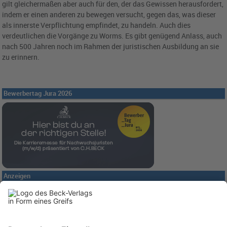
gilt gleichermaßen aber auch für den, der das Gewissen herausfordert,
indem er einen anderen zu bewegen versucht, gegen das, was dieser
als innerste Verpflichtung empfindet, zu handeln. Auch dies
verdeutlichen die Vorgänge zu Worms. Es gibt genügend Anlass, auch
nach 500 Jahren noch im Rahmen der juristischen Ausbildung an sie
zu erinnern.
Bewerbertag Jura 2026
Anzeigen