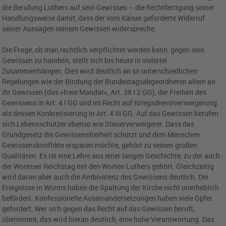
die Berufung Luthers auf sein Gewissen – die Rechtfertigung seiner
Handlungsweise damit, dass der vom Kaiser geforderte Widerruf
seiner Aussagen seinem Gewissen widerspreche.
Die Frage, ob man rechtlich verpflichtet werden kann, gegen sein
Gewissen zu handeln, stellt sich bis heute in vielerlei
Zusammenhängen. Dies wird deutlich an so unterschiedlichen
Regelungen wie der Bindung der Bundestagsabgeordneten allein an
ihr Gewissen (das »freie Mandat«, Art. 38 I 2 GG), der Freiheit des
Gewissens in Art. 4 I GG und im Recht auf Kriegsdienstverweigerung
als dessen Konkretisierung in Art. 4 III GG. Auf das Gewissen berufen
sich Lebensschützer ebenso wie Steuerverweigerer. Dass das
Grundgesetz die Gewissensfreiheit schützt und dem Menschen
Gewissenskonflikte ersparen möchte, gehört zu seinen großen
Qualitäten. Es ist eine Lehre aus einer langen Geschichte, zu der auch
der Wormser Reichstag mit den Worten Luthers gehört. Gleichzeitig
wird daran aber auch die Ambivalenz des Gewissens deutlich. Die
Ereignisse in Worms haben die Spaltung der Kirche nicht unerheblich
befördert. Konfessionelle Auseinandersetzungen haben viele Opfer
gefordert. Wer sich gegen das Recht auf das Gewissen beruft,
übernimmt, das wird hieran deutlich, eine hohe Verantwortung. Das