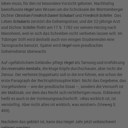
leben muss, für den ist besondere Vorsicht geboten. Nachhaltig
beeinflusste
Hegel
sein Wissen um die Schicksale der Württemberger
Dichter
Christian Friedrich Daniel Schubart
und
Friedrich Schiller
. Das
Leben
Schubarts
zerstört die Geheimpolizei, und der 22-jährige Arzt
und Dichter
Schiller
flieht am 17.9. 1782 vor seinem Herzog nach
Mannheim, weil er sich das Schreiben nicht verbieten lassen will. Im
Tübinger Stift wird deshalb auch von einigen Studierenden eine
Tarnsprache benutzt. Später wird
Hegel
vom preußischen
Geheimdienst überwacht.
Auf »gefährlichem Gelände« pflegt
Hegel
als Tarnung und Irreführung
die
reservatio mentalis
, die kluge Köpfe durchschauen, aber nicht die
Zensur. Der verfemte Doppelsatz soll in die Irre führen, wie schon der
erste Paragraph der Rechtsphilosophie klärt: Nicht das Gegebene, das
Vorgefundene – wie der preußische Staat –, sondern die Vernunft ist
der Maßstab, vor dem das Recht sich rechtfertigen muss. Erklärend
heißt es auch in der Vorlesungsnachschrift: »Was wirklich ist, ist
vernünftig. Aber nicht alles ist wirklich, was existiert« (Vieweg S.
469).
Nachdem das geklärt ist, kann das Hegel-Jahr jetzt unbeschwert
gefeiert werden!