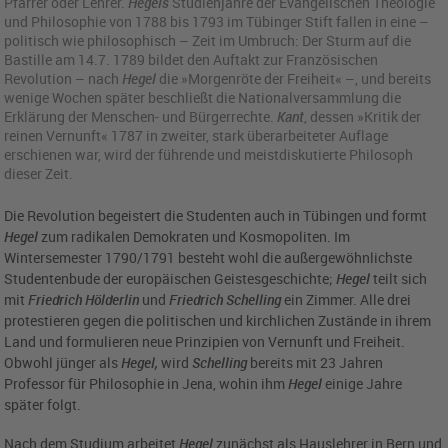
Pfarrer oder Lehrer.
Hegels
Studienjahre der Evangelischen Theologie
und Philosophie von 1788 bis 1793 im Tübinger Stift fallen in eine –
politisch wie philosophisch – Zeit im Umbruch: Der Sturm auf die
Bastille am 14.7. 1789 bildet den Auftakt zur Französischen
Revolution – nach
Hegel
die »Morgenröte der Freiheit« –, und bereits
wenige Wochen später beschließt die Nationalversammlung die
Erklärung der Menschen- und Bürgerrechte.
Kant
, dessen »Kritik der
reinen Vernunft« 1787 in zweiter, stark überarbeiteter Auflage
erschienen war, wird der führende und meistdiskutierte Philosoph
dieser Zeit.
Die Revolution begeistert die Studenten auch in Tübingen und formt
Hegel
zum radikalen Demokraten und Kosmopoliten. Im
Wintersemester 1790/1791 besteht wohl die außergewöhnlichste
Studentenbude der europäischen Geistesgeschichte;
Hegel
teilt sich
mit
Friedrich Hölderlin
und
Friedrich Schelling
ein Zimmer. Alle drei
protestieren gegen die politischen und kirchlichen Zustände in ihrem
Land und formulieren neue Prinzipien von Vernunft und Freiheit.
Obwohl jünger als
Hegel,
wird
Schelling
bereits mit 23 Jahren
Professor für Philosophie in Jena, wohin ihm
Hegel
einige Jahre
später folgt.
Nach dem Studium arbeitet
Hegel
zunächst als Hauslehrer in Bern und