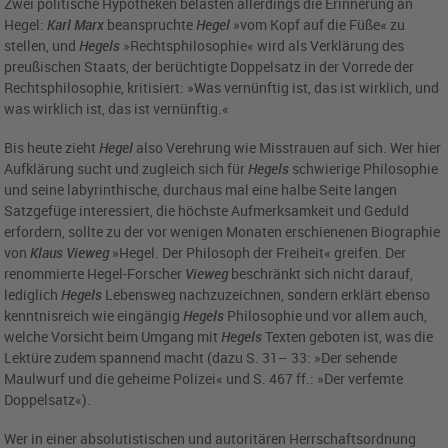
Zwei politische Hypotheken belasten allerdings die Erinnerung an
Hegel:
Karl Marx
beanspruchte
Hegel
»vom Kopf auf die Füße« zu
stellen, und
Hegels
»Rechtsphilosophie« wird als Verklärung des
preußischen Staats, der berüchtigte Doppelsatz in der Vorrede der
Rechtsphilosophie, kritisiert: »Was vernünftig ist, das ist wirklich, und
was wirklich ist, das ist vernünftig.«
Bis heute zieht
Hegel
also Verehrung wie Misstrauen auf sich. Wer hier
Aufklärung sucht und zugleich sich für
Hegels
schwierige Philosophie
und seine labyrinthische, durchaus mal eine halbe Seite langen
Satzgefüge interessiert, die höchste Aufmerksamkeit und Geduld
erfordern, sollte zu der vor wenigen Monaten erschienenen Biographie
von
Klaus Vieweg
»Hegel. Der Philosoph der Freiheit« greifen. Der
renommierte Hegel-Forscher
Vieweg
beschränkt sich nicht darauf,
lediglich
Hegels
Lebensweg nachzuzeichnen, sondern erklärt ebenso
kenntnisreich wie eingängig
Hegels
Philosophie und vor allem auch,
welche Vorsicht beim Umgang mit
Hegels
Texten geboten ist, was die
Lektüre zudem spannend macht (dazu S. 31– 33: »Der sehende
Maulwurf und die geheime Polizei« und S. 467 ff.: »Der verfemte
Doppelsatz«).
Wer in einer absolutistischen und autoritären Herrschaftsordnung