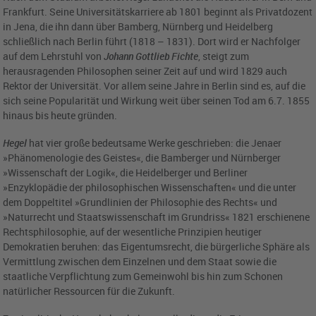
Frankfurt. Seine Universitätskarriere ab 1801 beginnt als Privatdozent
in Jena, die ihn dann über Bamberg, Nürnberg und Heidelberg
schließlich nach Berlin führt (1818 – 1831). Dort wird er Nachfolger
auf dem Lehrstuhl von
Johann Gottlieb Fichte
, steigt zum
herausragenden Philosophen seiner Zeit auf und wird 1829 auch
Rektor der Universität. Vor allem seine Jahre in Berlin sind es, auf die
sich seine Popularität und Wirkung weit über seinen Tod am 6.7. 1855
hinaus bis heute gründen.
Hegel
hat vier große bedeutsame Werke geschrieben: die Jenaer
»Phänomenologie des Geistes«, die Bamberger und Nürnberger
»Wissenschaft der Logik«, die Heidelberger und Berliner
»Enzyklopädie der philosophischen Wissenschaften« und die unter
dem Doppeltitel »Grundlinien der Philosophie des Rechts« und
»Naturrecht und Staatswissenschaft im Grundriss« 1821 erschienene
Rechtsphilosophie, auf der wesentliche Prinzipien heutiger
Demokratien beruhen: das Eigentumsrecht, die bürgerliche Sphäre als
Vermittlung zwischen dem Einzelnen und dem Staat sowie die
staatliche Verpflichtung zum Gemeinwohl bis hin zum Schonen
natürlicher Ressourcen für die Zukunft.