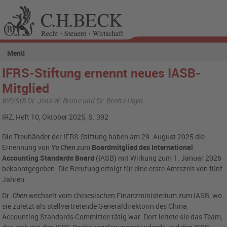
Menü
IFRS-Stiftung ernennt neues IASB-
Mitglied
WP/StB Dr. Jens W. Brune und Dr. Benita Hayn
IRZ, Heft 10, Oktober 2025, S. 392
Die Treuhänder der IFRS-Stiftung haben am 29. August 2025 die
Ernennung von
Yu Chen
zum
Boardmitglied des International
Accounting Standards Board
(IASB) mit Wirkung zum 1. Januar 2026
bekanntgegeben. Die Berufung erfolgt für eine erste Amtszeit von fünf
Jahren.
Dr.
Chen
wechselt vom chinesischen Finanzministerium zum IASB, wo
sie zuletzt als stellvertretende Generaldirektorin des China
Accounting Standards Committee tätig war. Dort leitete sie das Team,