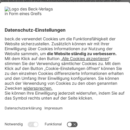
das sich mit den IFRS-Rechnungslegungsstandards und den IFRS-
Nachhaltigkeitsberichtsstandards befasst und technische
Empfehlungen vorschlägt.
In der
Pressemitteilung
zur Bekanntgabe der Ernennung von Dr.
Chen
auf der Internetseite der IFRS-Stiftung wird zugleich angekündigt,
dass die Treuhänder der IFRS-Stiftung die Anzahl der Mitglieder
sowohl des IASB als auch seines Schwestergremiums, des
International Sustainability Standards Board (ISSB), bis Ende 2028
schrittweise von jeweils 14 auf 10 Mitglieder begrenzen werden.
Rubriken
Menü
Anzeigen