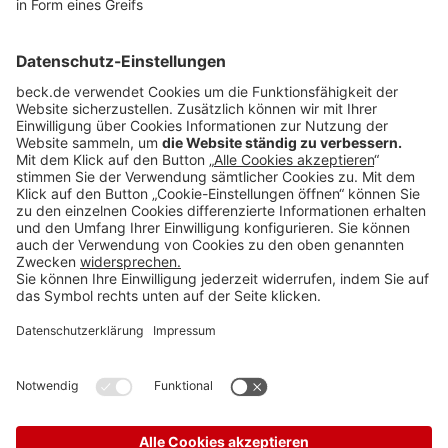
vor
persönlichen Steuern vom 25. Oktober 2019 von 6% bis 8% auf
5,25% bis 6,75%
abzusenken. Dies führt zu einer entsprechenden
Anpassung der Empfehlung für die Marktrisikoprämie
nach
persönlichen Steuern auf eine Bandbreite von nunmehr
4,5% bis
5,75%
.
Weitere Erläuterungen der Entscheidungsfindung werden auf der
Homepage des IDW
zur Verfügung gestellt
Rubriken
Menü
Anzeigen
Teilen