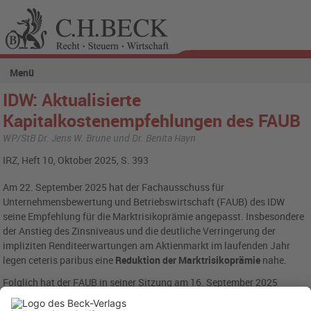
Menü
IDW: Aktualisierte
Kapitalkostenempfehlungen des FAUB
WP/StB Dr. Jens W. Brune und Dr. Benita Hayn
IRZ, Heft 10, Oktober 2025, S. 393
Am 22. September 2025 hat der Fachausschuss für
Unternehmensbewertung und Betriebswirtschaft (FAUB) des IDW
seine Empfehlung für die Marktrisikoprämie angepasst. Insbesondere
der Anstieg des Zinsniveaus und die deutliche Verringerung der
impliziten Renditeerwartungen am Aktienmarkt im laufenden Jahr
legen ceteris paribus eine
Reduktion der Marktrisikoprämie
nahe.
Folglich hat der FAUB in seiner Sitzung am 16. September 2025
beschlossen, seine bisherige Empfehlung für die Marktrisikoprämie