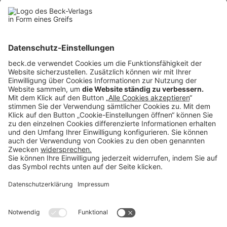
eine
vorläufige Analyse der Vorschläge der EFRAG
zur Überarbeitung
der ESRS veröffentlicht. Diese soll die Diskussion der Vorschläge
befördern, indem das DRSC zu ausgewählten Fragestellungen um
Rückmeldungen der interessierten Öffentlichkeit bittet.
Die vorläufige Analyse wird in Form einer nach den einzelnen ESRS
aufgegliederten Excel-Datei auf der Website des DRSC (
drsc.de
) zur
Verfügung gestellt, die zugehörigen Fragen des DRSC ebenfalls dort
als eigenständiges Dokument. Es wird um Rückmeldungen bis zum
8.
September 2025
gebeten.
Rubriken
Menü
Anzeigen