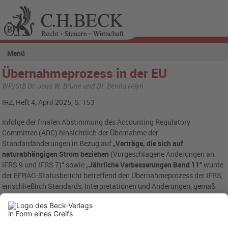
Menü
Übernahmeprozess in der EU
WP/StB Dr. Jens W. Brune und Dr. Benita Hayn
IRZ, Heft 4, April 2025, S. 153
Infolge der finalen Abstimmung des Accounting Regulatory
Committee (ARC) hinsichtlich der Übernahme der
Standardänderungen in Bezug auf
„Verträge, die sich auf
naturabhängigen Strom beziehen
(Vorgeschlagene Änderungen an
IFRS 9 und IFRS 7)“ sowie „
Jährliche Verbesserungen Band 11“
wurde
der EFRAG-Statusbericht betreffend den Übernahmeprozess der IFRS,
einschließlich Standards, Interpretationen und Änderungen, gemäß
der europäischen Rechnungslegungsregulierung letztmalig am 18.
März 2025 angepasst.