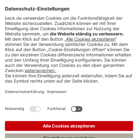
Der Endorsement-Status-Report umfasst weiterhin fünf
Veröffentlichungen des IASB, deren Anerkennung durch die EU derzeit
noch aussteht.
Der jeweils aktuelle Stand kann auf der Website der EFRAG (
efrag.org)
eingesehen werden.
Rubriken
Menü
Anzeigen
Teilen