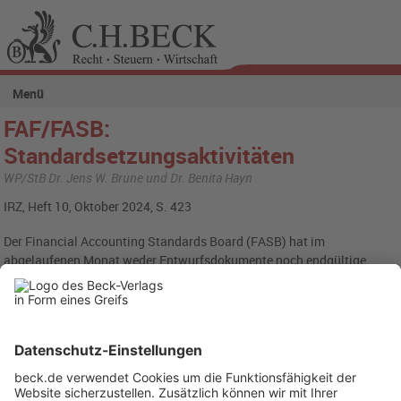
Menü
FAF/FASB:
Standardsetzungsaktivitäten
WP/StB Dr. Jens W. Brune und Dr. Benita Hayn
IRZ, Heft 10, Oktober 2024, S. 423
Der Financial Accounting Standards Board (FASB) hat im
abgelaufenen Monat weder Entwurfsdokumente noch endgültige
Verlautbarungen zur Aktualisierung der Rechnungslegungsstandards
in den USA veröffentlicht (
fasb.org
).
Rubriken
Menü