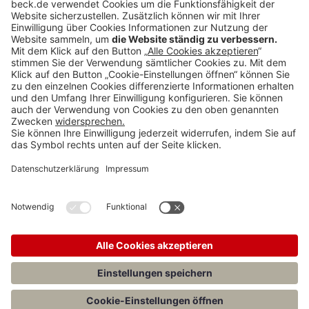
vorstehend beschriebenen Stand aufgrund der laufenden
Aktualisierung bereits wieder geändert haben kann) ist auf der
Website der IFRS-Stiftung (
ifrs.org
) tagesaktuell abrufbar.
Rubriken
Menü
Anzeigen
Teilen