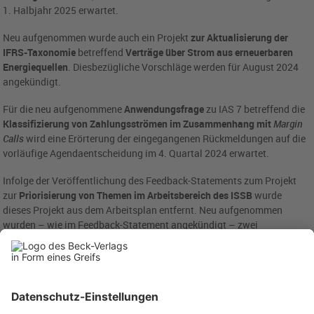
1. Halbjahr 2025 erwartet.
Neu aufgenommen wurde auch ein Projekt
zur Aktualisierung der
IFRS-Taxonomie
betreffend
Verträge über Strom aus erneuerbaren
Energiequellen
. Diesbezügliche Vorschläge werden für August 2024
angekündigt.
Für die neu aufgenommene
Anwendungsfrage
zu IAS 7 betreffend die
Klassifizierung von Zahlungsströmen im Zusammenhang mit
Margin
Calls
wird eine Erörterung der eingegangenen Rückmeldungen auf die
vorläufige Agendaentscheidung im 4. Quartal 2024 erwartet.
Infolge der Veröffentlichung des Feedback-Statements zum Projekt
zur
Priorisierung von Themen im Arbeitsbereich des ISSB
wurde
dieses Projekt aus dem Arbeitsplan entfernt. Neu aufgenommen
wurden – wie im Feedback-Statement angekündigt – zwei
Forschungsprojekte
zu den Nachhaltigkeitsrisiken und -chancen von
Biodiversität, Ökosystemen und Ökosystemdienstleistungen
einerseits sowie
Humankapital
andererseits. Erste
Forschungsergebnisse sollen jeweils im 1. Halbjahr 2025 vorliegen.
Die aktuelle Version des Arbeitsplans (die sich jedoch gegenüber dem