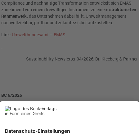
Compliance und nachhaltige Transformation entwickelt sich EMAS
zunehmend von einem freiwilligen Instrument zu einem
strukturierten
Rahmenwerk,
das Unternehmen dabei hilft, Umweltmanagement
nachvollziehbar, prüfbar und zukunftssicher aufzustellen.
Link:
Umweltbundesamt – EMAS
.
Sustainability Newsletter 04/2026, Dr. Kleeberg & Partner
BC 6/2026
BC20260618