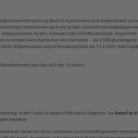
ltigkeitsberichterstattung deutlich auszuweiten und vergleichbarer zu 
ktorientierten Unternehmen auch alle großen Unternehmen einbezogen we
 Mio. € Bilanzsumme, 50 Mio. € Umsatz oder 250 Mitarbeitende. Angesicht
em im Kontext wirtschaftlicher Unsicherheiten – die CSRD grundlegend ü
s Recht (Expertenanhörung im Bundestag fand am 13.4.2026 statt) ergib
 Mitarbeitenden und über 450 Mio. € Umsatz,
lastung. In der Praxis ist dieser Effekt jedoch begrenzt: Der
Bedarf an E
dert bestehen.
tsprechende Daten von ihren Lieferanten und Geschäftspartnern einzuhol
rpflichtungen), Investoren und weitere Stakeholder (Interessengruppen, 