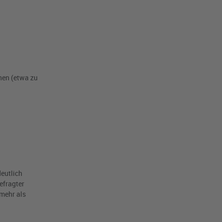
nen (etwa zu
deutlich
efragter
 mehr als