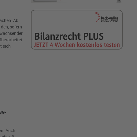
machen. Ab
rden, sofern
s wachsender
berarbeitet.
t sich
SG-
en. Auch
wie z.B.