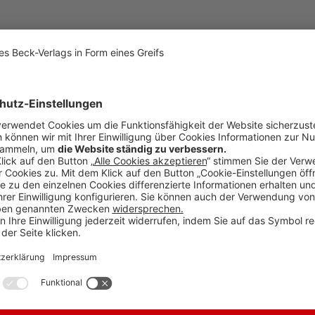
atorische Bestrebungen darauf ab, diese Entwicklung zu begrenzen. Ein 
atenanforderungen,
bezeichnet als
„Value Chain Cap“.
Hiermit soll sicherg
ng an Nachhaltigkeitsinformationen einfordern dürfen.
utung. Der VSME
(Voluntary Sustainability Reporting Standard for non-liste