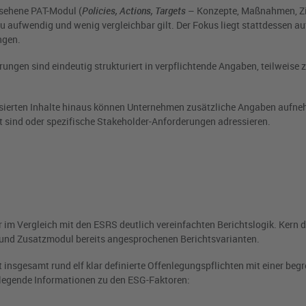
sehene PAT-Modul (
Policies, Actions, Targets
– Konzepte, Maßnahmen, Zi
 zu aufwendig und wenig vergleichbar gilt. Der Fokus liegt stattdessen a
ngen.
ungen sind eindeutig strukturiert in verpflichtende Angaben, teilweise z
isierten Inhalte hinaus können Unternehmen zusätzliche Angaben aufn
nt sind oder spezifische Stakeholder-Anforderungen adressieren.
 im Vergleich mit den ESRS deutlich vereinfachten Berichtslogik. Kern 
 und Zusatzmodul bereits angesprochenen Berichtsvarianten.
insgesamt rund elf klar definierte Offenlegungspflichten mit einer beg
dlegende Informationen zu den ESG-Faktoren: