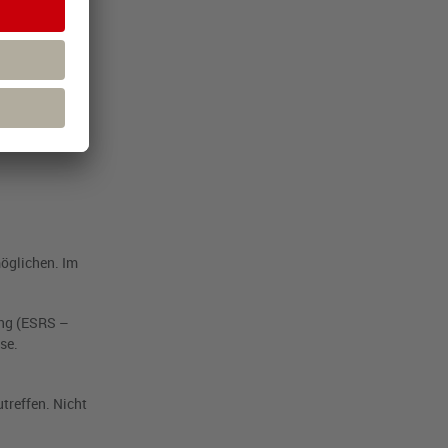
licht.
in Basismodul
n ab. Bei
 Stakeholder
möglichen. Im
ung (ESRS –
se.
treffen. Nicht