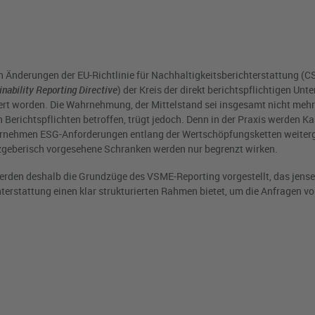
en Änderungen der EU-Richtlinie für Nachhaltigkeitsberichterstattung (
nability Reporting Directive
) der Kreis der direkt berichtspflichtigen Un
iert worden. Die Wahrnehmung, der Mittelstand sei insgesamt nicht meh
Berichtspflichten betroffen, trügt jedoch. Denn in der Praxis werden Ka
rnehmen ESG-Anforderungen entlang der Wertschöpfungsketten weiter
zgeberisch vorgesehene Schranken werden nur begrenzt wirken.
rden deshalb die Grundzüge des VSME-Reporting vorgestellt, das jensei
ichterstattung einen klar strukturierten Rahmen bietet, um die Anfragen 