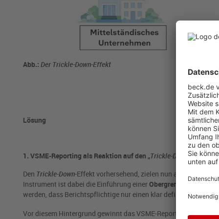
Abb.:
Der Trickle-Down-Effekt
Lösung
1. VSME-Reporting als Reaktion auf den „
Trickle-Down-
Effekt“
Den
Trickle-Down-
Effekt vorhersehend, zielen nun aktuelle regul
Instrument ist dabei die Einführung einer
Obergrenze für ESG-D
werden, dass Berichtspflichtige nur einen klar definierten Umfa
Vor diesem Hintergrund gewinnt das VSME-Reporting an Bede