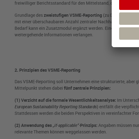
freiwilliger Berichtsstandard für den Mittelstand, der eine stru
Grundlage des
zweistufigen VSME-Reporting
(zu Details siehe 
mit einer überschaubaren Anzahl zentraler Nachhaltigkeitsinfo
Bedarf kann ein Zusatzmodul ergänzt werden. Eine solche Erwei
weitergehende Informationen verlangen.
2. Prinzipien des VSME-Reporting
Das VSME-Reporting soll Unternehmen eine strukturierte, aber 
Mittelpunkt stehen dabei
fünf zentrale Prinzipien:
(1) Verzicht auf die formale Wesentlichkeitsanalyse:
Im Untersch
European Sustainability Reporting Standards
) entfällt die verpfl
Stattdessen werden die beiden Perspektiven in vereinfachter Fo
(2) Anwendung des
„if-applicable“-
Prinzips:
Angaben müssen nur g
relevante Themen können weggelassen werden.