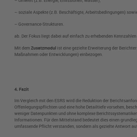
– Umwelt (z.B. Energie, Emissionen, Wasser),
– soziale Aspekte (z.B. Beschäftigte, Arbeitsbedingungen) sowi
– Governance-Strukturen.
ab. Der Fokus liegt dabei auf einfach zu erhebenden Kennzahle
Mit dem
Zusatzmodul
ist eine gezielte Erweiterung der Bericht
Maßnahmen oder Entwicklungen) einbezogen.
4. Fazit
Im Vergleich mit den ESRS wird die Reduktion der Berichtsanfo
Offenlegungspflichten und eine hohe Detailtiefe vorsehen, besch
weniger Datenpunkten und ohne komplexe Berichtssystematiken. 
Informationen. Für den Mittelstand bedeutet dies einen grundle
umfassende Pflicht verstanden, sondern als gezielte Antwort a