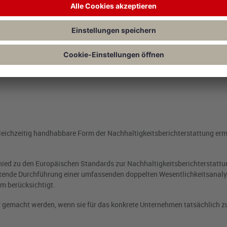
kturierte und standardisierte Bereitstellung von ESG-Informationen ermög
den Beitrag von
Warnke/Müller/Needham
in BC 2026, 136 ff., Heft 3) ist e
rmationen. Dieses Basismodul deckt die wesentlichen ESG-Anforderunge
terung bietet sich vor allem dann an, wenn Kunden, Banken oder andere
gleichzeitig handhabbare Form der Nachhaltigkeitsberichterstattung er
ied zu den Europäischen Standards zur Nachhaltigkeitsberichterstatt
ichtende Durchführung einer umfassenden doppelten Wesentlichkeitsanaly
rm berücksichtigt.
emacht werden, wenn sie für das konkrete Unternehmen tatsächlich zu