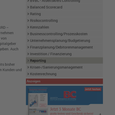
BVBC - Arbeitskreis Controlling
Balanced Scorecard
Rating
Risikocontrolling
Kennzahlen
CSRD –
ternehmen
Businesscontrolling/Prozesskosten
r von
Unternehmensplanung/Budgetierung
pitalgeber
Finanzplanung/Debitorenmanagement
geben. Auch
Investition / Finanzierung
Reporting
ts bisher
Krisen-/Sanierungsmanagement
von Kunden und
Kostenrechnung
Anzeigen