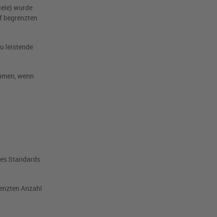
ele) wurde
uf begrenzten
u leistende
ehmen, wenn
des Standards
renzten Anzahl