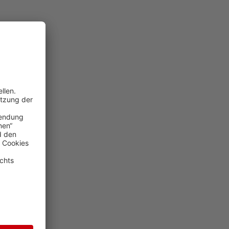
zentrales
estellt
d SMEs)
ist ein