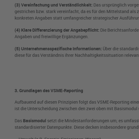
(3) Vereinfachung und Verständlichkeit:
Das ursprünglich vorge
gestrichen bzw. stark vereinfacht, da es für den Mittelstand als
konkreten Angaben statt umfangreicher strategischer Ausführu
(4) Klare Differenzierung der Angabepflicht:
Die Berichtsanforder
Angaben und freiwillige Ergänzungen.
(5) Unternehmensspezifische Informationen:
Über die standard
diese für das Verständnis ihrer Nachhaltigkeitssituation releva
3. Grundlagen des VSME-Reporting
Aufbauend auf diesen Prinzipien folgt das VSME-Reporting einer
ist die Unterscheidung zwischen den zwei oben mit Basismodul
Das
Basismodul
setzt die Mindestanforderungen um; es umfasst 
standardisierter Datenpunkte. Diese decken insbesondere grun