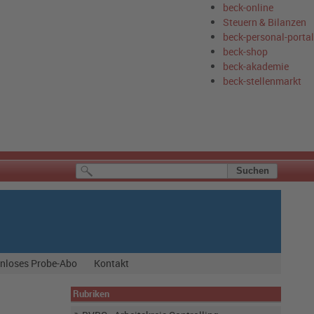
beck-online
Steuern & Bilanzen
beck-personal-portal
beck-shop
beck-akademie
beck-stellenmarkt
nloses Probe-Abo
Kontakt
Rubriken