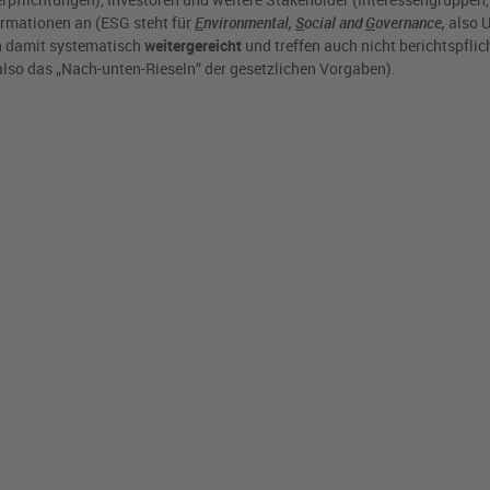
ormationen an (ESG steht für
E
nvironmental,
S
ocial and
G
overnance,
also 
 damit systematisch
weitergereicht
und treffen auch nicht berichtspflic
(also das „Nach-unten-Rieseln“ der gesetzlichen Vorgaben).