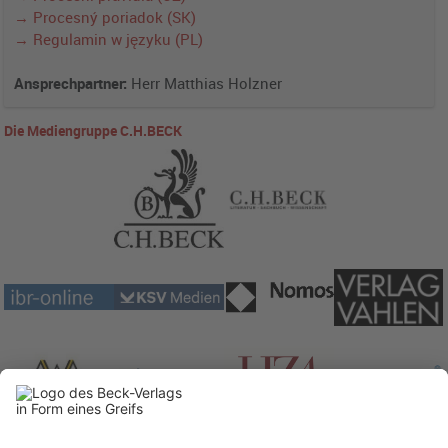
→ Procesný poriadok (SK)
→ Regulamin w języku (PL)
Ansprechpartner:
Herr Matthias Holzner
Die Mediengruppe C.H.BECK