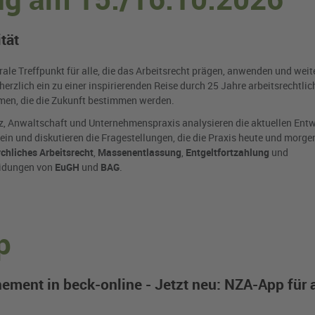
tät
rale Treffpunkt für alle, die das Arbeitsrecht prägen, anwenden und weit
herzlich ein zu einer inspirierenden Reise durch 25 Jahre arbeitsrechtlic
men, die die Zukunft bestimmen werden.
z, Anwaltschaft und Unternehmenspraxis analysieren die aktuellen Entw
n und diskutieren die Fragestellungen, die die Praxis heute und morg
rchliches Arbeitsrecht
,
Massenentlassung
,
Entgeltfortzahlung
und
eidungen von
EuGH
und
BAG
.
p
ent in beck-online - Jetzt neu: NZA-App für a