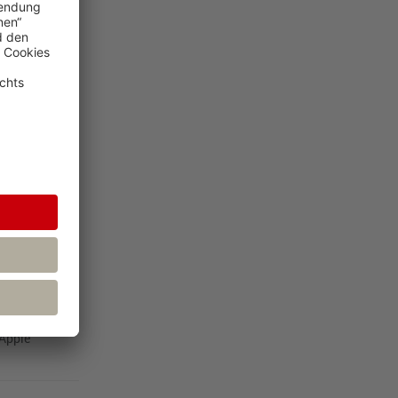
min über das
en der
e!
. B. dem
ller kann
aktuelle
inen Großteil
en“ zu halten.
 Apple