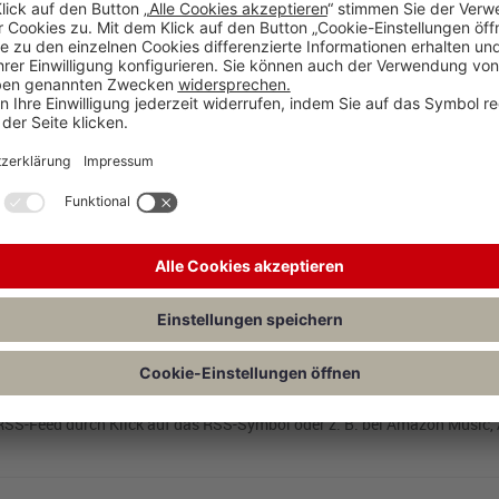
 NZA-Newsletter: Dieser informiert Sie pünktlich zum Erscheinungster
n Inhaltsübersicht mit Abstracts der Aufsätze und den amtlichen Leitsätz
nkt zu
beck-online
. Ideal für den schnellen Überblick auf dem Smartphon
eren!
Podcast
 und so auf Ihr Mobiltelefon laden oder in einem Feed-Reader lesen (z
ck darüber, was es in Gesetzgebung und Rechtsprechung Neues gibt. Schne
er durch Klick auf das RSS-Symbol.
ts sollen dem Hörer einen kurzen und informativen Überblick u. a. über 
Audio-Dateien sind dazu bestimmt, den Rechtsanwender, der ohnehin e
wegs – vielleicht im Zug oder beim Joggen – akustisch „auf dem Laufend
 RSS-Feed durch Klick auf das RSS-Symbol oder z. B. bei Amazon Music,