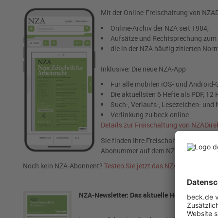
Mit der Online-Freischaltung von NZADir
Online-Archiv der NZA seit 1984,
Aufsätze und Rechtsprechung zum Ar
die in der NZA häufig zitierten Nor
Inklusive: Die neue NZA-App
Für alle mobilen iOS- und Android-
Die aktuellsten 6 Hefte als PDF, 1
Such-, Verlaufs-, Lesezeichen- und 
Verlinkung zu beck-online.
Details zur Freischaltung von NZADire
Sie finden Ihre Freischaltnummer nich
Abonummer auf dem NZA-Adressaufkle
Noch kein NZA-Abonnent?
Testen Sie jetzt das NZA-Abo kostenl
NZA-Newsletter: Das aktuelle Heft im Überbli