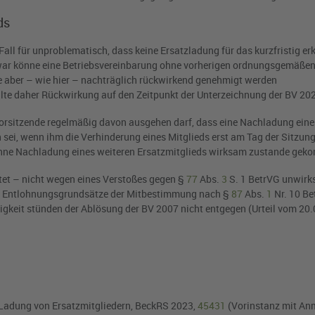
ds
m Fall für unproblematisch, dass keine Ersatzladung für das kurzfristig er
Zwar könne eine Betriebsvereinbarung ohne vorherigen ordnungsgemäße
 aber – wie hier – nachträglich rückwirkend genehmigt werden
te daher Rückwirkung auf den Zeitpunkt der Unterzeichnung der BV 20
atsvorsitzende regelmäßig davon ausgehen darf, dass eine Nachladung eine
h sei, wenn ihm die Verhinderung eines Mitglieds erst am Tag der Sitzun
 ohne Nachladung eines weiteren Ersatzmitglieds wirksam zustande ge
tet – nicht wegen eines Verstoßes gegen §
77
Abs.
3
S. 1 BetrVG unwirk
als Entlohnungsgrundsätze der Mitbestimmung nach §
87
Abs.
1
Nr. 10 Be
gkeit stünden der Ablösung der BV 2007 nicht entgegen (Urteil vom 20.
Ladung von Ersatzmitgliedern, BeckRS 2023,
45431
(Vorinstanz mit An