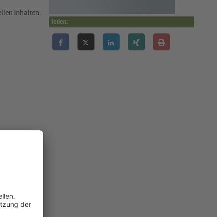
llen Inhalten:
Teilen:
 sowie der