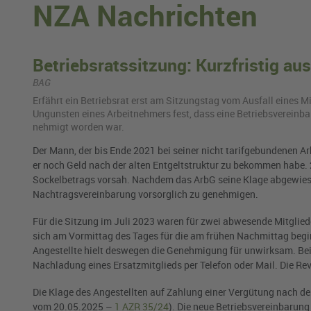
NZA Nachrichten
Betriebsratssitzung: Kurzfristig au
BAG
Er­fährt ein Be­triebs­rat erst am Sit­zungs­tag vom Aus­fall eines M
Un­guns­ten eines Ar­beit­neh­mers fest, dass eine Be­triebs­ver­ein­ba
neh­migt wor­den war.
Der Mann, der bis Ende 2021 bei seiner nicht tarifgebundenen A
er noch Geld nach der alten Entgeltstruktur zu bekommen habe. 
Sockelbetrags vorsah. Nachdem das ArbG seine Klage abgewiesen 
Nachtragsvereinbarung vorsorglich zu genehmigen.
Für die Sitzung im Juli 2023 waren für zwei abwesende Mitgliede
sich am Vormittag des Tages für die am frühen Nachmittag begi
Angestellte hielt deswegen die Genehmigung für unwirksam. Bei
Nachladung eines Ersatzmitglieds per Telefon oder Mail. Die Re
Die Klage des Angestellten auf Zahlung einer Vergütung nach de
vom 20.05.2025 –
1 AZR 35/24
). Die neue Betriebsvereinbarun