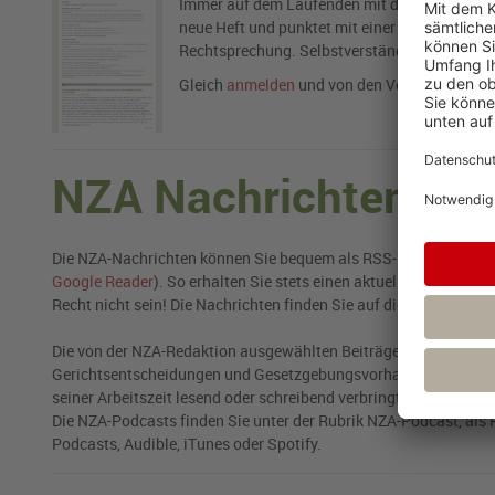
Immer auf dem Laufenden mit dem kostenlosen
neue Heft und punktet mit einer qualifizierte
Rechtsprechung. Selbstverständlich vollverli
Gleich
anmelden
und von den Vorteilen profiti
NZA Nachrichten & 
Die NZA-Nachrichten können Sie bequem als RSS-Feed abonnieren
Google Reader
). So erhalten Sie stets einen aktuellen Überbli
Recht nicht sein! Die Nachrichten finden Sie auf dieser Seite od
Die von der NZA-Redaktion ausgewählten Beiträge für die Podcas
Gerichtsentscheidungen und Gesetzgebungsvorhaben geben. Die 
seiner Arbeitszeit lesend oder schreibend verbringt, auch unter
Die NZA-Podcasts finden Sie unter der Rubrik NZA-Podcast, als
Podcasts, Audible, iTunes oder Spotify.