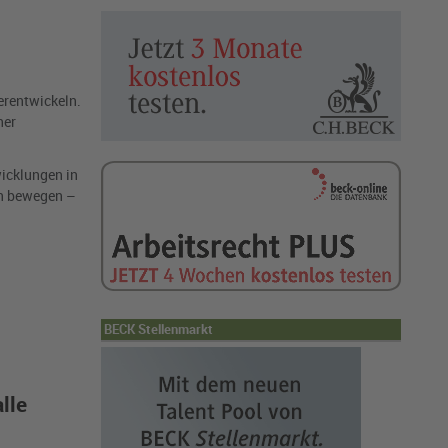
erentwickeln.
her
icklungen in
en bewegen –
BECK Stellenmarkt
lle