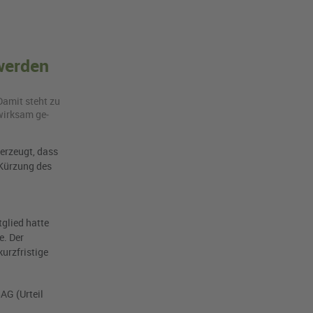
 werden
 Damit steht zu
 wirk­sam ge­
berzeugt, dass
 Kürzung des
tglied hatte
e. Der
urzfristige
AG (Urteil