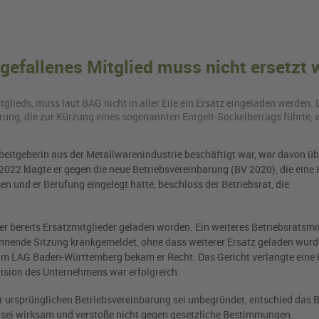
sgefallenes Mitglied muss nicht ersetzt
it­glieds, muss laut BAG nicht in aller Eile ein Er­satz ein­ge­la­den wer­den.
­rung, die zur Kür­zung eines so­ge­nann­ten Ent­gelt-So­ckel­be­trags führ­te,
rbeitgeberin aus der Metallwarenindustrie beschäftigt war, war davon ü
2022 klagte er gegen die neue Betriebsvereinbarung (BV 2020), die eine
und er Berufung eingelegt hatte, beschloss der Betriebsrat, die
r bereits Ersatzmitglieder geladen worden. Ein weiteres Betriebsratsmi
nnende Sitzung krankgemeldet, ohne dass weiterer Ersatz geladen wurd
m LAG Baden-Württemberg bekam er Recht: Das Gericht verlangte eine k
vision des Unternehmens war erfolgreich.
r ursprünglichen Betriebsvereinbarung sei unbegründet, entschied das B
g sei wirksam und verstoße nicht gegen gesetzliche Bestimmungen.