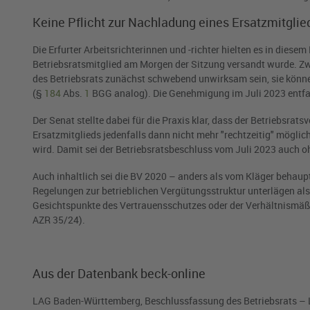
Keine Pflicht zur Nachladung eines Ersatzmitglie
Die Erfurter Arbeitsrichterinnen und -richter hielten es in diese
Betriebsratsmitglied am Morgen der Sitzung versandt wurde. 
des Betriebsrats zunächst schwebend unwirksam sein, sie könne
(§
184
Abs.
1
BGG analog). Die Genehmigung im Juli 2023 entfal
Der Senat stellte dabei für die Praxis klar, dass der Betriebsr
Ersatzmitglieds jedenfalls dann nicht mehr "rechtzeitig" möglic
wird. Damit sei der Betriebsratsbeschluss vom Juli 2023 auch
Auch inhaltlich sei die BV 2020 – anders als vom Kläger behaup
Regelungen zur betrieblichen Vergütungsstruktur unterlägen 
Gesichtspunkte des Vertrauensschutzes oder der Verhältnismäßi
AZR 35/24).
Aus der Datenbank beck-online
LAG Baden-Württemberg, Beschlussfassung des Betriebsrats – 