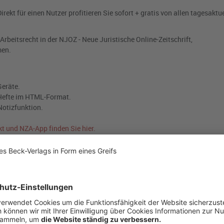
ekt für einen Nutzer profitieren Sie sofort + gratis von allen tagesaktue
beitsrecht in der NJOZ - Neue Juristische Online-Zeitschrift,
men.
Geräte.
2 Hefte im HTML-Format.
Notizfunktion.
kt und NZA-App finden Sie hier.
t mehr? E-Mail:
beck-online
(Bitte unter Angabe von Vor- und Nachname
ber).
os
!
ck per E-Mail