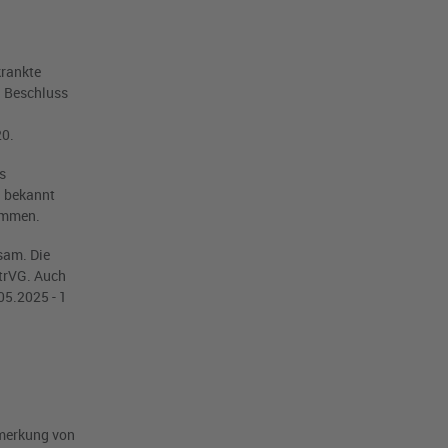
krankte
n Beschluss
20.
s
g bekannt
kommen.
sam. Die
trVG. Auch
05.2025 - 1
merkung von