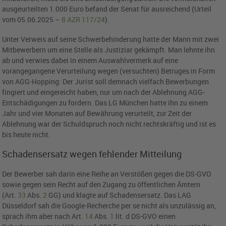
ausgeurteilten 1.000 Euro befand der Senat für ausreichend (Urteil
vom 05.06.2025 –
8 AZR 117/24
).
Unter Verweis auf seine Schwerbehinderung hatte der Mann mit zwei
Mitbewerbern um eine Stelle als Justiziar gekämpft. Man lehnte ihn
ab und verwies dabei in einem Auswahlvermerk auf eine
vorangegangene Verurteilung wegen (versuchten) Betruges in Form
von AGG-Hopping: Der Jurist soll demnach vielfach Bewerbungen
fingiert und eingereicht haben, nur um nach der Ablehnung AGG-
Entschädigungen zu fordern. Das LG München hatte ihn zu einem
Jahr und vier Monaten auf Bewährung verurteilt, zur Zeit der
Ablehnung war der Schuldspruch noch nicht rechtskräftig und ist es
bis heute nicht.
Schadensersatz wegen fehlender Mitteilung
Der Bewerber sah darin eine Reihe an Verstößen gegen die DS-GVO
sowie gegen sein Recht auf den Zugang zu öffentlichen Ämtern
(Art.
33
Abs.
2
GG) und klagte auf Schadensersatz. Das LAG
Düsseldorf sah die Google-Recherche per se nicht als unzulässig an,
sprach ihm aber nach Art.
14
Abs.
1
lit. d DS-GVO einen