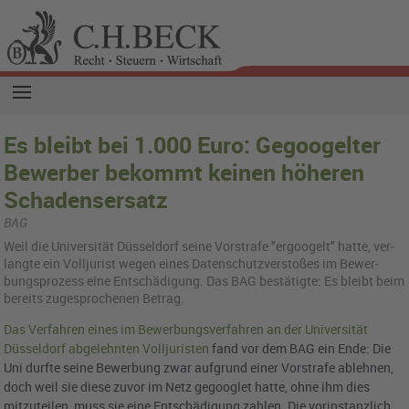
Es bleibt bei 1.000 Euro: Gegoogelter
Bewerber bekommt keinen höheren
Schadensersatz
BAG
Weil die Uni­ver­si­tät Düs­sel­dorf seine Vor­stra­fe "er­g­oo­gelt" hatte, ver­
lang­te ein Voll­ju­rist wegen eines Da­ten­schutz­ver­sto­ßes im Be­wer­
bungs­pro­zess eine Ent­schä­di­gung. Das BAG be­stä­tig­te: Es bleibt beim
be­reits zu­ge­spro­che­nen Be­trag.
Das Verfahren eines im Bewerbungsverfahren an der Universität
Düsseldorf abgelehnten Volljuristen
fand vor dem BAG ein Ende: Die
Uni durfte seine Bewerbung zwar aufgrund einer Vorstrafe ablehnen,
doch weil sie diese zuvor im Netz gegooglet hatte, ohne ihm dies
mitzuteilen, muss sie eine Entschädigung zahlen. Die vorinstanzlich