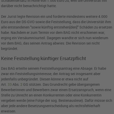
Schadensersatz in Höhe von 1.000 Euro zu, weil die Universität ihn
darüber nicht benachrichtigt hatte.
Der Jurist legte Revision ein und forderte mindestens weitere 4.000
Euro aus der DS-GVO sowie die Feststellung, dass die Universität ihm
alle entstandenen "sowie künftig entstehen[den]" Schäden zu ersetzen
habe. Nachdem er zum Termin vor dem BAG nicht erschienen war,
erging ein Versäumnisurteil. Dagegen wandte er sich nun wiederum
vor dem BAG, das seinen Antrag abwies: Die Revision sei nicht
begründet.
Keine Feststellung künftiger Ersatzpflicht
Das BAG erteilte seinem Feststellungsantrag eine Absage. Er habe
zwar ein Feststellungsinteresse, der Antrag sei insgesamt aber
jedenfalls unbegründet. Diesen könne er etwa nicht auf
Art.
33
Abs.
2
GG stützen. Das Grundrecht gebe übergangenen
Bewerberinnen und Bewerbern zwar einen Ersatzanspruch, wenn eine
Stelle zu Unrecht an einen Konkurrenten oder eine Konkurrentin
vergeben werde (eine Folge der sog. Bestenauslese). Dafür müsse sich
aber jede andere Besetzungsentscheidung als rechtsfehlerhaft
erweisen.