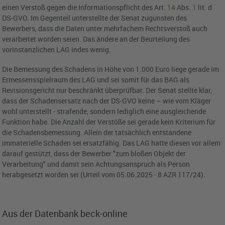
einen Verstoß gegen die Informationspflicht des Art.
14
Abs.
1
lit. d
DS-GVO. Im Gegenteil unterstellte der Senat zugunsten des
Bewerbers, dass die Daten unter mehrfachem Rechtsverstoß auch
verarbeitet worden seien. Das ändere an der Beurteilung des
vorinstanzlichen LAG indes wenig.
Die Bemessung des Schadens in Höhe von 1.000 Euro liege gerade im
Ermessensspielraum des LAG und sei somit für das BAG als
Revisionsgericht nur beschränkt überprüfbar. Der Senat stellte klar,
dass der Schadensersatz nach der DS-GVO keine – wie vom Kläger
wohl unterstellt - strafende, sondern lediglich eine ausgleichende
Funktion habe. Die Anzahl der Verstöße sei gerade kein Kriterium für
die Schadensbemessung. Allein der tatsächlich entstandene
immaterielle Schaden sei ersatzfähig. Das LAG hatte diesen vor allem
darauf gestützt, dass der Bewerber "zum bloßen Objekt der
Verarbeitung" und damit sein Achtungsanspruch als Person
herabgesetzt worden sei (Urteil vom 05.06.2025 - 8 AZR 117/24).
Aus der Datenbank beck-online