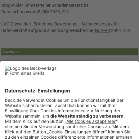
Stögmüller, Immaterieller Schadensersatz bei
Datenschutzverstoß,
RDi
2025,
200
LAG Düsseldorf, Erfolglose Bewerbung – Schadensersatz für
Datenverstoß aufgrund einer Google-Recherche,
NZA-RR
2024,
399
Anzeigen: