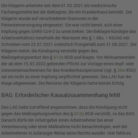
Die Klägerin arbeitete seit dem 01.02.2021 als medizinische
Fachangestellte bei der Beklagten, die ein Krankenhaus betreibt. Die
Klägerin wurde auf verschiedenen Stationen in der
Patientenversorgung eingesetzt. Sie war nicht bereit, sich einer
Impfung gegen SARS-CoV-2 zu unterziehen. Die Beklagte kündigte das
Arbeitsverhältnis innerhalb der Wartezeit des §
1
Abs.
1
KSchG mit
Schreiben vom 22.07.2021 ordentlich fristgemäß zum 31.08.2021. Die
Klägerin meint, die Kündigung verstoße gegen das
Maßregelungsverbot des §
612a
BGB und klagte. Vor Wirksamwerden
der ab dem 15.03.2022 geltenden Pflicht zur Vorlage eines Impf- oder
Genesenennachweises für das Krankenhauspersonal (vgl. §
20a
IfSG)
sei sie nicht zu einer Impfung verpflichtet gewesen. Das LAG hat die
Klage abgewiesen. Die Revision der Klägerin hatte keinen Erfolg.
BAG: Erforderlicher Kausalzusammenhang fehlt
Das LAG habe zutreffend angenommen, dass die Kündigung nicht
gegen das Maßregelungsverbot des §
612a
BGB verstößt, so das BAG.
Danach dürfe der Arbeitgeber einen Arbeitnehmer bei einer
Vereinbarung oder einer Maßnahme nicht benachteiligen, weil der
Arbeitnehmer in zulässiger Weise seine Rechte ausübt. Hier fehle es