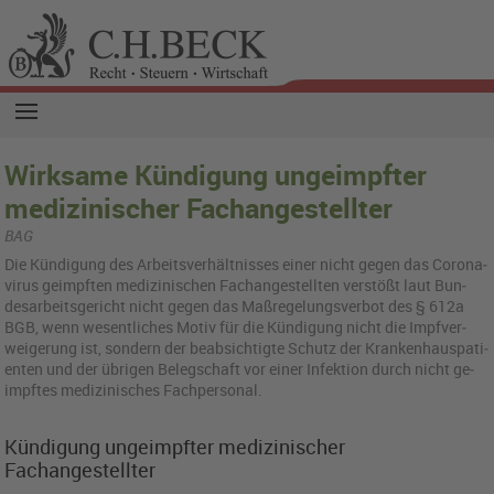
Wirksame Kündigung ungeimpfter
medizinischer Fachangestellter
BAG
Die Kün­di­gung des Ar­beits­ver­hält­nis­ses einer nicht gegen das Co­ro­na­
vi­rus ge­impf­ten me­di­zi­ni­schen Fach­an­ge­stell­ten ver­stö­ßt laut Bun­
des­ar­beits­ge­richt nicht gegen das Ma­ß­re­ge­lungs­ver­bot des § 612a
BGB, wenn we­sent­li­ches Motiv für die Kün­di­gung nicht die Impf­ver­
wei­ge­rung ist, son­dern der be­ab­sich­tig­te Schutz der Kran­ken­haus­pa­ti­
en­ten und der üb­ri­gen Be­leg­schaft vor einer In­fek­ti­on durch nicht ge­
impf­tes me­di­zi­ni­sches Fach­per­so­nal.
Kündigung ungeimpfter medizinischer
Fachangestellter