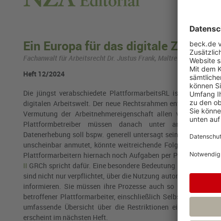
Ein Europa für das digitale Zeitalter
Fachanwalt für Arbeitsrecht Dr. Justus Frank, Maître en droit, LL.M.
Heft 12/2024
Die jüngst verabschiedete PlattformarbeitsRL ist das nächs
digitalen Arbeitswelt. Der neue Rechtsrahmen enthält neben de
Vermutung der Arbeitnehmereigenschaft allen voran umfa
Plattformbetreiber müssen danach unter anderem beson
Datenerhebung soll bspw. generell untersagt sein, wenn Platt
unscheinbar anmutet, könnte weitreichende Folgen haben. Plat
Plattformarbeitern hiernach noch Aufgaben per Push-Nachricht 
II
GRCh
spricht dafür. Eine besondere Bedeutung kommt auch d
sind nicht nur verpflichtet, über die Nutzung automatisierter 
informieren. Sie müssen ihre Prozesse auch so umstellen, da
betroffener Plattformarbeiter, einschließlich Selbstständiger, 
umfassende Übersicht über die Restriktionen eines algorit
erscheint im nächsten Heft.