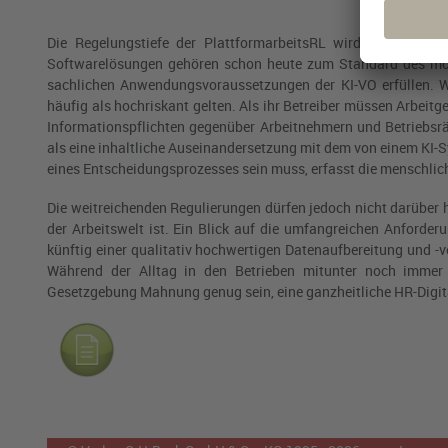
Die Regelungstiefe der PlattformarbeitsRL wird noch einmal
Softwarelösungen gehören schon heute zum Standard des mod
sachlichen Anwendungsvoraussetzungen der KI-VO erfüllen. Wi
häufig als hochriskant gelten. Als ihr Betreiber müssen Arbeitg
Informationspflichten gegenüber Arbeitnehmern und Betriebsrät
als eine inhaltliche Auseinandersetzung mit dem von einem KI-S
eines Entscheidungsprozesses sein muss, erfasst die menschliche
Die weitreichenden Regulierungen dürfen jedoch nicht darüber h
der Arbeitswelt ist. Ein Blick auf die umfangreichen Anforde
künftig einer qualitativ hochwertigen Datenaufbereitung und -
Während der Alltag in den Betrieben mitunter noch immer 
Gesetzgebung Mahnung genug sein, eine ganzheitliche HR-Digit