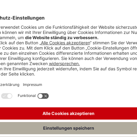
te europäische Mosaiksteinchen zur Regulierung der
r von Fischels/Sokoll (
NZA
2024,
721
) untersuchten
ssende Vorgaben zum algorithmischen Management.
dere Datenverarbeitungsverbote beachten. Eine
formarbeit nicht ausgeführt oder angeboten wird. Was
tformbetreiber werden sich fragen, ob sie inaktiven
anbieten dürfen. Der Einwilligungsvorbehalt in
Art.
8
en Transparenzanforderungen zu. Plattformbetreiber
Überwachungs- und Entscheidungssysteme detailliert zu
ss sie automatisierte Entscheidungen auf Verlangen
überprüfen, erklären und ggf. berichtigen können. Eine
hmischen Managements unter der PlattformarbeitsRL