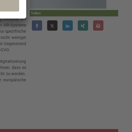
-VO. Komplexe
Teilen:
 mitunter die
gen HR-Systeme
nur spezifische
 nicht weniger
cht Gegenstand
-GVO
.
igitalisierung
hnen, dass es
cht zu werden.
e europäische