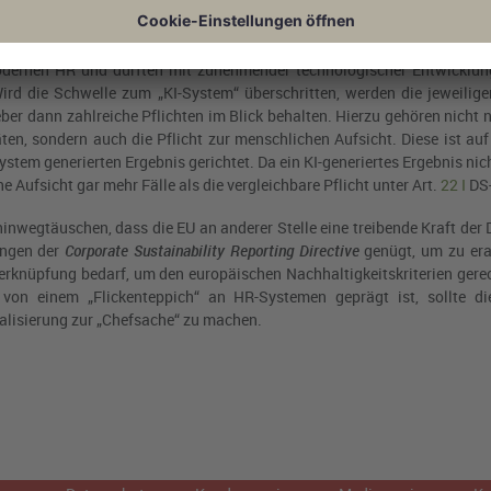
 deutlich übertroffen von der jüngst ebenfalls verabschiedeten KI
ernen HR und dürften mit zunehmender technologischer Entwicklung
rd die Schwelle zum „KI-System“ überschritten, werden die jeweili
eber dann zahlreiche Pflichten im Blick behalten. Hierzu gehören nicht 
en, sondern auch die Pflicht zur menschlichen Aufsicht. Diese ist auf
ystem generierten Ergebnis gerichtet. Da ein KI-generiertes Ergebnis ni
 Aufsicht gar mehr Fälle als die vergleichbare Pflicht unter
Art.
22
I
DS
inwegtäuschen, dass die EU an anderer Stelle eine treibende Kraft der D
rungen der
Corporate Sustainability Reporting Directive
genügt, um zu era
verknüpfung bedarf, um den europäischen Nachhaltigkeitskriterien gere
von einem „Flickenteppich“ an HR-Systemen geprägt ist, sollte di
alisierung zur „Chefsache“ zu machen.