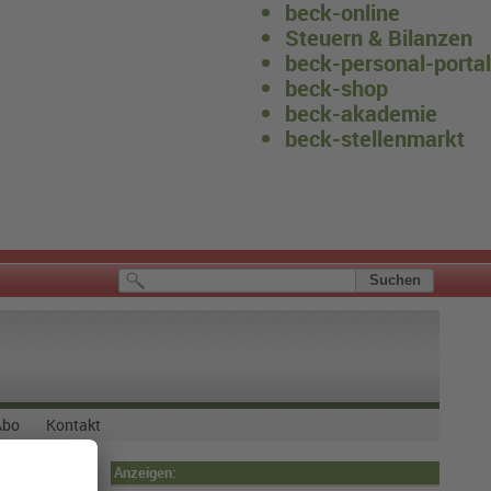
beck-online
Steuern & Bilanzen
beck-personal-portal
beck-shop
beck-akademie
beck-stellenmarkt
Abo
Kontakt
Anzeigen: