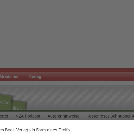
Akademie
Verlag
etter
NZA-Podcast
Autorenhinweise
Kostenloses Schnupper-