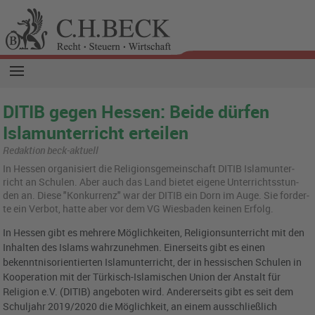
DITIB gegen Hessen: Beide dürfen
Islamunterricht erteilen
Redaktion beck-aktuell
In Hes­sen or­ga­ni­siert die Re­li­gi­ons­ge­mein­schaft DITIB Is­lam­un­ter­
richt an Schu­len. Aber auch das Land bie­tet ei­ge­ne Un­ter­richts­stun­
den an. Diese "Kon­kur­renz" war der DITIB ein Dorn im Auge. Sie for­der­
te ein Ver­bot, hatte aber vor dem VG Wies­ba­den kei­nen Er­folg.
In Hessen gibt es mehrere Möglichkeiten, Religionsunterricht mit den
Inhalten des Islams wahrzunehmen. Einerseits gibt es einen
bekenntnisorientierten Islamunterricht, der in hessischen Schulen in
Kooperation mit der Türkisch-Islamischen Union der Anstalt für
Religion e.V. (DITIB) angeboten wird. Andererseits gibt es seit dem
Schuljahr 2019/2020 die Möglichkeit, an einem ausschließlich