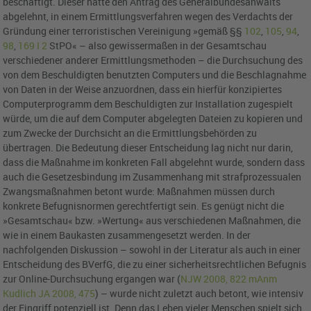
beschäftigt. Dieser hatte den Antrag des Generalbundesanwalts
abgelehnt, in einem Ermittlungsverfahren wegen des Verdachts der
Gründung einer terroristischen Vereinigung »gemäß §§
102
,
105
,
94
,
98
,
169 I 2
StPO« – also gewissermaßen in der Gesamtschau
verschiedener anderer Ermittlungsmethoden – die Durchsuchung des
von dem Beschuldigten benutzten Computers und die Beschlagnahme
von Daten in der Weise anzuordnen, dass ein hierfür konzipiertes
Computerprogramm dem Beschuldigten zur Installation zugespielt
würde, um die auf dem Computer abgelegten Dateien zu kopieren und
zum Zwecke der Durchsicht an die Ermittlungsbehörden zu
übertragen. Die Bedeutung dieser Entscheidung lag nicht nur darin,
dass die Maßnahme im konkreten Fall abgelehnt wurde, sondern dass
auch die Gesetzesbindung im Zusammenhang mit strafprozessualen
Zwangsmaßnahmen betont wurde: Maßnahmen müssen durch
konkrete Befugnisnormen gerechtfertigt sein. Es genügt nicht die
»Gesamtschau« bzw. »Wertung« aus verschiedenen Maßnahmen, die
wie in einem Baukasten zusammengesetzt werden. In der
nachfolgenden Diskussion – sowohl in der Literatur als auch in einer
Entscheidung des BVerfG, die zu einer sicherheitsrechtlichen Befugnis
zur Online-Durchsuchung ergangen war (
NJW 2008, 822
mAnm
Kudlich JA 2008, 475
) – wurde nicht zuletzt auch betont, wie intensiv
der Eingriff potenziell ist. Denn das Leben vieler Menschen spielt sich