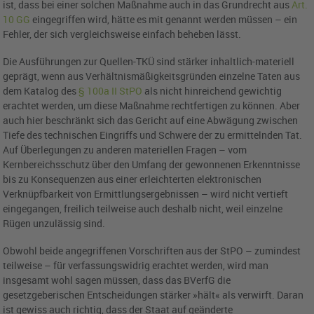
ist, dass bei einer solchen Maßnahme auch in das Grundrecht aus
Art.
10 GG
eingegriffen wird, hätte es mit genannt werden müssen – ein
Fehler, der sich vergleichsweise einfach beheben lässt.
Die Ausführungen zur Quellen-TKÜ sind stärker inhaltlich-materiell
geprägt, wenn aus Verhältnismäßigkeitsgründen einzelne Taten aus
dem Katalog des
§ 100a II StPO
als nicht hinreichend gewichtig
erachtet werden, um diese Maßnahme rechtfertigen zu können. Aber
auch hier beschränkt sich das Gericht auf eine Abwägung zwischen
Tiefe des technischen Eingriffs und Schwere der zu ermittelnden Tat.
Auf Überlegungen zu anderen materiellen Fragen – vom
Kernbereichsschutz über den Umfang der gewonnenen Erkenntnisse
bis zu Konsequenzen aus einer erleichterten elektronischen
Verknüpfbarkeit von Ermittlungsergebnissen – wird nicht vertieft
eingegangen, freilich teilweise auch deshalb nicht, weil einzelne
Rügen unzulässig sind.
Obwohl beide angegriffenen Vorschriften aus der StPO – zumindest
teilweise – für verfassungswidrig erachtet werden, wird man
insgesamt wohl sagen müssen, dass das BVerfG die
gesetzgeberischen Entscheidungen stärker »hält« als verwirft. Daran
ist gewiss auch richtig, dass der Staat auf geänderte