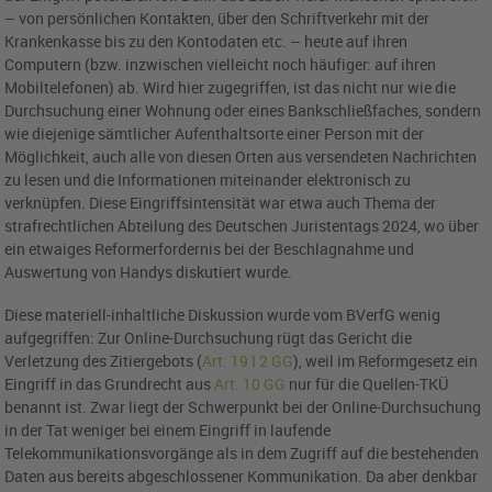
– von persönlichen Kontakten, über den Schriftverkehr mit der
Krankenkasse bis zu den Kontodaten etc. – heute auf ihren
Computern (bzw. inzwischen vielleicht noch häufiger: auf ihren
Mobiltelefonen) ab. Wird hier zugegriffen, ist das nicht nur wie die
Durchsuchung einer Wohnung oder eines Bankschließfaches, sondern
wie diejenige sämtlicher Aufenthaltsorte einer Person mit der
Möglichkeit, auch alle von diesen Orten aus versendeten Nachrichten
zu lesen und die Informationen miteinander elektronisch zu
verknüpfen. Diese Eingriffsintensität war etwa auch Thema der
strafrechtlichen Abteilung des Deutschen Juristentags 2024, wo über
ein etwaiges Reformerfordernis bei der Beschlagnahme und
Auswertung von Handys diskutiert wurde.
Diese materiell-inhaltliche Diskussion wurde vom BVerfG wenig
aufgegriffen: Zur Online-Durchsuchung rügt das Gericht die
Verletzung des Zitiergebots (
Art. 19 I 2 GG
), weil im Reformgesetz ein
Eingriff in das Grundrecht aus
Art. 10 GG
nur für die Quellen-TKÜ
benannt ist. Zwar liegt der Schwerpunkt bei der Online-Durchsuchung
in der Tat weniger bei einem Eingriff in laufende
Telekommunikationsvorgänge als in dem Zugriff auf die bestehenden
Daten aus bereits abgeschlossener Kommunikation. Da aber denkbar