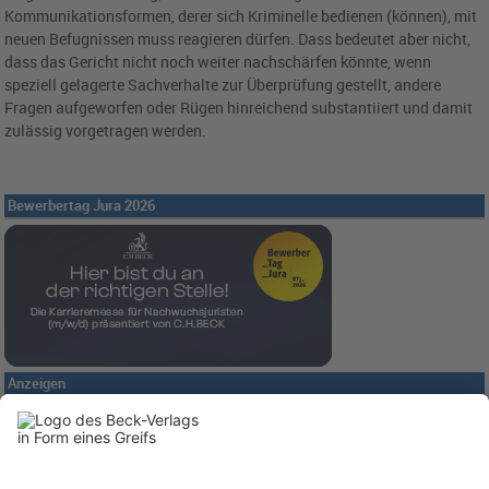
Kommunikationsformen, derer sich Kriminelle bedienen (können), mit
neuen Befugnissen muss reagieren dürfen. Dass bedeutet aber nicht,
dass das Gericht nicht noch weiter nachschärfen könnte, wenn
speziell gelagerte Sachverhalte zur Überprüfung gestellt, andere
Fragen aufgeworfen oder Rügen hinreichend substantiiert und damit
zulässig vorgetragen werden.
Bewerbertag Jura 2026
Anzeigen