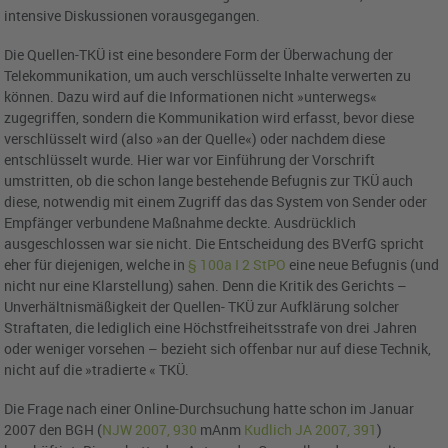
intensive Diskussionen vorausgegangen.
Die Quellen-TKÜ ist eine besondere Form der Überwachung der
Telekommunikation, um auch verschlüsselte Inhalte verwerten zu
können. Dazu wird auf die Informationen nicht »unterwegs«
zugegriffen, sondern die Kommunikation wird erfasst, bevor diese
verschlüsselt wird (also »an der Quelle«) oder nachdem diese
entschlüsselt wurde. Hier war vor Einführung der Vorschrift
umstritten, ob die schon lange bestehende Befugnis zur TKÜ auch
diese, notwendig mit einem Zugriff das das System von Sender oder
Empfänger verbundene Maßnahme deckte. Ausdrücklich
ausgeschlossen war sie nicht. Die Entscheidung des BVerfG spricht
eher für diejenigen, welche in
§ 100a I 2 StPO
eine neue Befugnis (und
nicht nur eine Klarstellung) sahen. Denn die Kritik des Gerichts –
Unverhältnismäßigkeit der Quellen- TKÜ zur Aufklärung solcher
Straftaten, die lediglich eine Höchstfreiheitsstrafe von drei Jahren
oder weniger vorsehen – bezieht sich offenbar nur auf diese Technik,
nicht auf die »tradierte « TKÜ.
Die Frage nach einer Online-Durchsuchung hatte schon im Januar
2007 den BGH (
NJW 2007, 930
mAnm
Kudlich JA 2007, 391
)