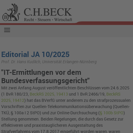
Editorial JA 10/2025
Prof. Dr. Hans Kudlich, Universität Erlangen-Nürnberg
"IT-Ermittlungen vor dem
Bundesverfassungsgericht"
Mit zwei Anfang August veröffentlichten Beschlüssen vom 24.6.2025
(1 BvR 180/23,
BeckRS 2025, 19413
und 1 BvR 2466/19,
BeckRS
2025, 19412
) hat das BVerfG unter anderem zu den strafprozessualen
Vorschriften zur Quellen-Telekommunikationsüberwachung (Quellen-
TKÜ, § 100a I 2 StPO) und zur Online-Durchsuchung (
§ 100b StPO
)
Stellung genommen. Beiden Regelungen, die durch das Gesetz zur
effektiveren und praxistauglicheren Ausgestaltung des
Strafverfahrens vom 17.8.2017 eingeführt worden waren, waren