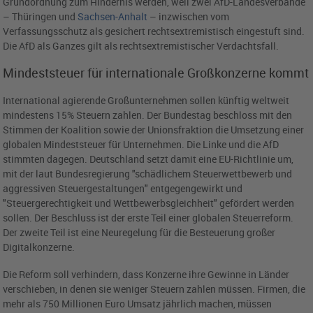
Grundordnung zum Hindernis werden, weil zwei AfD-Landesverbände
– Thüringen und
Sachsen-Anhalt
– inzwischen vom
Verfassungsschutz als gesichert rechtsextremistisch eingestuft sind.
Die AfD als Ganzes gilt als rechtsextremistischer Verdachtsfall.
Mindeststeuer für internationale Großkonzerne kommt
International agierende Großunternehmen sollen künftig weltweit
mindestens 15% Steuern zahlen. Der Bundestag beschloss mit den
Stimmen der Koalition sowie der Unionsfraktion die Umsetzung einer
globalen Mindeststeuer für Unternehmen. Die Linke und die AfD
stimmten dagegen. Deutschland setzt damit eine EU-Richtlinie um,
mit der laut Bundesregierung "schädlichem Steuerwettbewerb und
aggressiven Steuergestaltungen" entgegengewirkt und
"Steuergerechtigkeit und Wettbewerbsgleichheit" gefördert werden
sollen. Der Beschluss ist der erste Teil einer globalen Steuerreform.
Der zweite Teil ist eine Neuregelung für die Besteuerung großer
Digitalkonzerne.
Die Reform soll verhindern, dass Konzerne ihre Gewinne in Länder
verschieben, in denen sie weniger Steuern zahlen müssen. Firmen, die
mehr als 750 Millionen Euro Umsatz jährlich machen, müssen