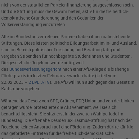
nicht von der staatlichen Parteienfinanzierung ausgeschlossen sein.
Und die Stiftung muss die Gewähr bieten, aktiv für die freiheitlich-
demokratische Grundordnung und den Gedanken der
Völkerverständigung einzutreten.
Alle im Bundestag vertretenen Parteien haben ihnen nahestehende
Stiftungen. Diese leisten politische Bildungsarbeit im In- und Ausland,
sind im Bereich politischer Forschung und Beratung tätig und
vergeben Stipendien für hochbegabte Studentinnen und Studenten.
Die gesetzliche Regelung wurde nötig, weil
das
Bundesverfassungsgericht
nach einer AfD-Klage die bisherige
Förderpraxis im letzten Februar verworfen hatte (Urteil vom
22.02.2023 –
2 BvE 3/19
). Die AfD will nun auch gegen das Gesetz in
Karlsruhe vorgehen.
Während das Gesetz von SPD, Grünen, FDP, Union und von der Linken
getragen wurde, protestierte die AfD vehement, weil sie sich
benachteiligt sieht. Sie sitzt erst in der zweiten Wahlperiode im
Bundestag. Die AfD-nahe Desiderius-Erasmus-Stiftung hat nach der
Regelung keinen Anspruch auf eine Förderung. Zudem dürfte künftig
das geforderte Eintreten für die freiheitlich-demokratische