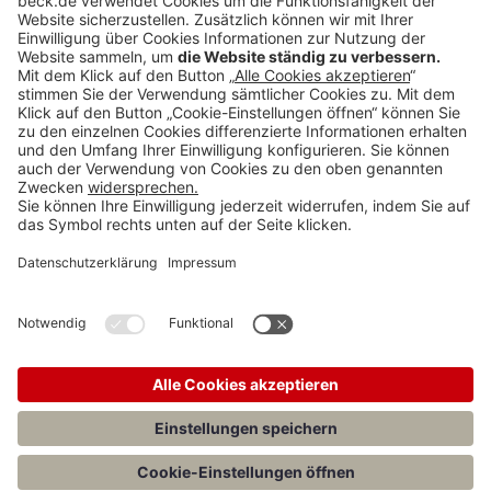
"Wir stellen zur Diskussion, dass Netzbetreiber, die ihre Netze
insbesondere für Erneuerbare ausbauen, entlastet werden. Heute
werden diese Investitionen ausschließlich von den Verbrauchern vor
Ort getragen, dabei ist der Ausbau eine gesamtgesellschaftliche
Herausforderung." Eine deutschlandweite Vereinheitlichung strebe er
dabei nicht an. Eine Neuregelung kann nach Einschätzung seiner
Behörde frühestens am 01.01.2025 in Kraft treten.
Aus der Datenbank beck-online
BVerfG, Staatliche Förderung politischer Stiftungen – Desiderius-
Erasmus-Stiftung,
NVwZ
2023,
496
(m. Anm. Geerlings)
Teilen: