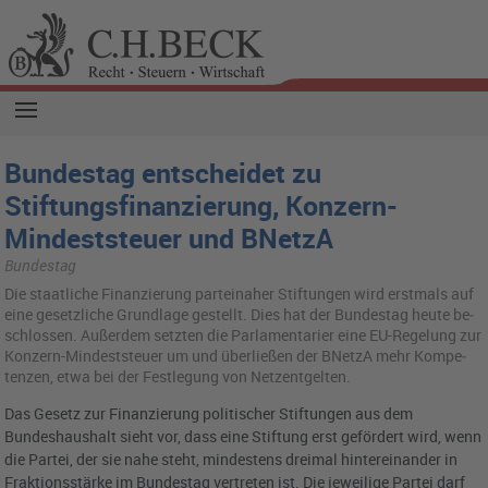
Bundestag entscheidet zu
Stiftungsfinanzierung, Konzern-
Mindeststeuer und BNetzA
Bundestag
Die staat­li­che Fi­nan­zie­rung par­tei­na­her Stif­tun­gen wird erst­mals auf
eine ge­setz­li­che Grund­la­ge ge­stellt. Dies hat der Bun­des­tag heute be­
schlos­sen. Au­ßer­dem setz­ten die Par­la­men­ta­ri­er eine EU-Re­ge­lung zur
Kon­zern-Min­dest­steu­er um und über­lie­ßen der BNetzA mehr Kom­pe­
ten­zen, etwa bei der Fest­le­gung von Netz­ent­gel­ten.
Das Gesetz zur Finanzierung politischer Stiftungen aus dem
Bundeshaushalt sieht vor, dass eine Stiftung erst gefördert wird, wenn
die Partei, der sie nahe steht, mindestens dreimal hintereinander in
Fraktionsstärke im Bundestag vertreten ist. Die jeweilige Partei darf