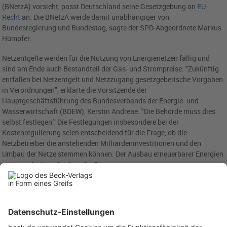
(BNetzA) vorsieht, passt Deutschland seine Gesetzgebung an
EU-
Recht
an. Die BNetzA werde damit unabhängiger von
Bundesregierung und Bundestag, sagte der SPD-Abgeordnete Markus
Hümpfer.
Netzentgelte werden für die Nutzung von Energienetzen fällig und
sind am Ende auch Bestandteil der Gas- und Strompreise. "Zukünftig
entfallen bei Netzentgelt und Netzzugang gesetzgeberische Vorgaben
in Verordnungen", erklärte die Vorsitzende der
Hauptgeschäftsführung des Bundesverbands der Energie- und
Wasserwirtschaft (BDEW), Kerstin Andreae. "Die Behörde muss dies
selbst festlegen." Die Festlegungen insbesondere bei der
Kostenregulierung seien entscheidend für die Frage, ob die
Netzbetreiber die anstehenden Milliardeninvestitionen und den
Umbau der Netze stemmen können. Der Ausbau erneuerbarer Energien
setze auch einen Ausbau der Stromnetze voraus.
Bundesnetzagentur-Chef Klaus Müller hatte schon im Spätsommer
eine
Strompreisreform
mit niedrigeren Gebühren für Regionen mit viel
Windkraft angekündigt. Heute bekräftigte er diese Pläne im
"Handelsblatt". Noch in diesem Jahr wolle seine Behörde einen
Vorschlag zur Reform der Netzentgelte machen, sagte er der Zeitung.