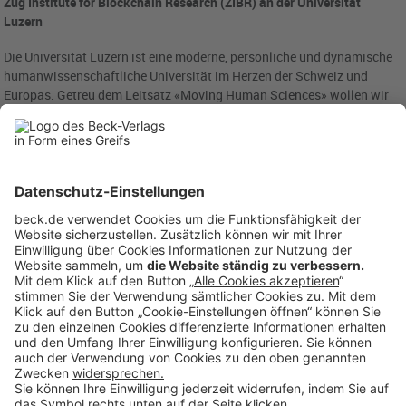
Zug Institute for Blockchain Research (ZIBR) an der Universität
Luzern
Die Universität Luzern ist eine moderne, persönliche und dynamische
humanwissenschaftliche Universität im Herzen der Schweiz und
Europas. Getreu dem Leitsatz «Moving Human Sciences» wollen wir
die Universität Luzern mit sechs Fakultäten, zwei Akademien und mit
zwei universitären Forschungszentren zu einem zukunftsweisenden
und international sichtbaren Zentrum von Forschung und Lehre zu
Humanwissenschaften entwickeln. Das sich aktuell im Aufbau
befindende «Zug Institute for Blockchain Research (ZIBR)» wird aus
insgesamt neun Professuren aus verschiedenen Fakultäten der
Universität Luzern bestehen. Das Institut mit Ihren Forschungsteams
wird sich mit den gesellschaftlichen, politischen, rechtlichen und
ökonomischen Konsequenzen der Blockchain-Technologie
auseinandersetzen. Damit soll ein in seiner Breite und Vielfalt
weltweit einzigartiges Institut für humanwissenschaftlich
ausgerichtete Blockchainforschung entstehen. An dem zum ZIBR
gehörenden
Lehrstuhl für Energierecht und Blockchain
wird zu
Fragestellungen an der Schnittstelle von Energiemärkten,
Digitalisierung und Blockchain-Technologie geforscht (z.B. zu Peer-to-
Peer-Energiehandelssystemen, der Regulierung dezentraler