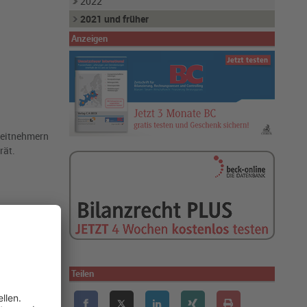
2022
2021 und früher
Anzeigen
beitnehmern
rät.
ivatfahrten
bei
Teilen