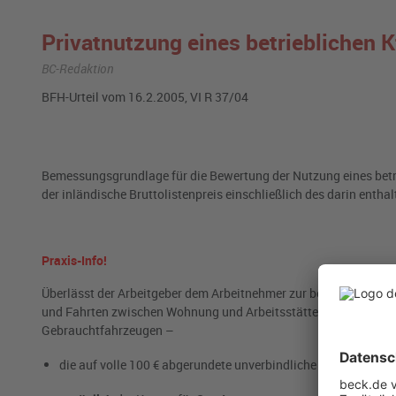
Privatnutzung eines betrieblichen K
BC-Redaktion
BFH-Urteil vom 16.2.2005, VI R 37/04
Bemessungsgrundlage für die Bewertung der Nutzung eines betri
der inländische Bruttolistenpreis einschließlich des darin entha
Praxis-Info!
Überlässt der Arbeitgeber dem Arbeitnehmer zur beruflichen und
und Fahrten zwischen Wohnung und Arbeitsstätte regelmäßig na
Gebrauchtfahrzeugen –
die auf volle 100 € abgerundete unverbindliche
Preisempfehlu