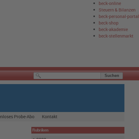
beck-online
Steuern & Bilanzen
beck-personal-portal
beck-shop
beck-akademie
beck-stellenmarkt
nloses Probe-Abo
Kontakt
Rubriken