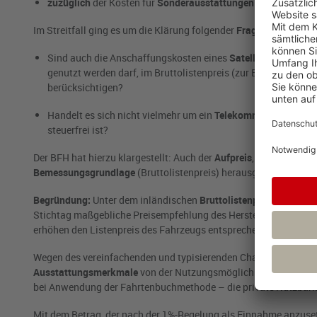
zuzüglich
der Kosten für
Sonderausstattungen
(z.B. Klimaan
Im Streitfall ging es um die Klärung folgender
Fragen
:
Sind auch die Anschaffungskosten eines
Satellitennavigatio
genutzt werden darf, im Bruttolistenpreis (zur Berechnung d
berücksichtigen?
Handelt es sich nicht vielmehr um ein
Telekommunikationsge
steuerfrei ist?
Der BFH hat hierzu klargestellt: Auch der
Aufpreis
, welcher auf 
Bemessungsgrundlage
(Bruttolistenpreis) herausgerechnet wer
Begründung:
Unter dem inländischen
Bruttolistenpreis
im Zeitpu
Stichtag maßgebliche Preisempfehlung des Herstellers zu verste
erhöhen den Listenpreis des Fahrzeugs entsprechend.
Wegen des vereinfachenden und typisierenden Charakters der Bew
Ausstattungsmerkmale
von der Nutzungsmöglichkeit des Fahrz
bei Anwendung der Fahrtenbuchmethode – die private Nutzbark
Mit dem Betrag, der nach der 1%-Regelung als Einnahme anzusetz