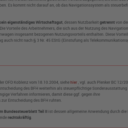
ben. Es kommt nicht darauf an, ob das Navigationssystem als steuerbef
kein eigenständiges Wirtschaftsgut
, dessen Nutzbarkeit
getrennt
von de
ie Vorteile des Arbeitnehmers, die sich aus der Nutzung des Navigatio
nwagen insgesamt bezogenen Nutzungsvorteils enthalten. Diese Vorteil
ng auch nicht nach § 3 Nr. 45 EStG (Einstufung als Telekommunikations
 der OFD Koblenz vom 18.10.2004, siehe
hier
, vgl. auch Plenker BC 12/20
ntscheidung des BFH weiterhin als steuerpflichtige Sonderausstattung
gige Verfahren informieren, damit diese ggf. gegen ihre
 zur Entscheidung des BFH ruhten.
im Bundessteuerblatt Teil II
ist dessen allgemeine Anwendung durch die
eide
rechtskräftig
.