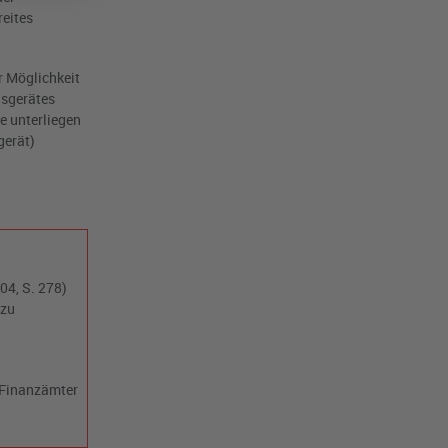
reites
r Möglichkeit
nsgerätes
e unterliegen
gerät)
04, S. 278)
 zu
 Finanzämter