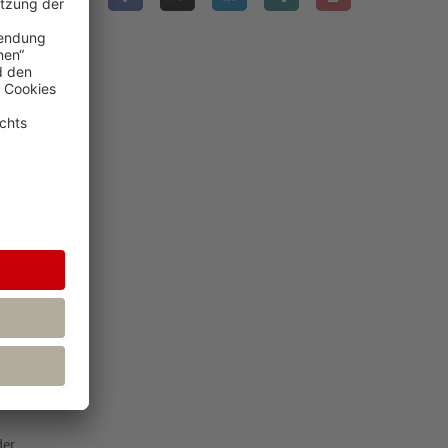
d auch privat
Arbeitgeber
diesem
ttungen. Sie
ändige
g – wie auch
der