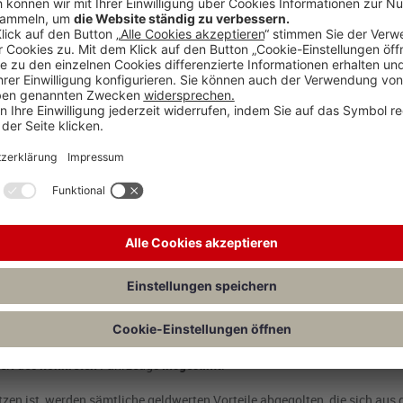
lage, Autoradio, Diebstahlsicherungssysteme) und der
Umsatzsteuer
.
nsgeräts
, das mit dem sog. Global Positioning System (GPS) arbeitet un
es geldwerten Vorteils aus der Privatnutzung des Firmenfahrzeugs) zu
rät
(i.S. des § 3 Nr. 45 EStG), dessen Gebrauchsüberlassung durch den 
das GPS-gestützte Navigationssystem entfällt, darf nicht aus der
den.
nkt der Erstzulassung (i.S. des § 6 Abs. 1 Nr. 4 Satz 2 EStG) ist die an 
hen – ebenso die Aufpreise für werkseitig zusätzlich eingebaute Aussta
ertung nach der 1%-Regelung ist es nicht gestattet, einzelne
unselbst
eugs selbst
zu trennen
. Denn besteuert wird im Rahmen der 1%-Regelun
eit des
konkreten
Fahrzeugs
insgesamt
.
en ist, werden sämtliche geldwerten Vorteile abgegolten, die sich aus 