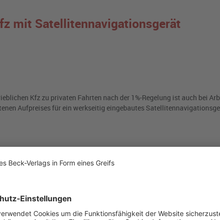
fz mit Satellitennavigationsgerät
eblichen Kfz zu privaten Fahrten nach der 1%-Regelung ist auch bei Ar
ltenen Aufpreises für ein werkseitig eingebautes Satellitennavigationsge
 privaten Nutzung einen Firmenwagen, wird der geldwerte Vorteil für Pr
ch der 1%-/0,03%-Listenpreisregelung ermittelt.
Listenpreis
ist – auch 
ng des Herstellers
im Zeitpunkt der Erstzulassung