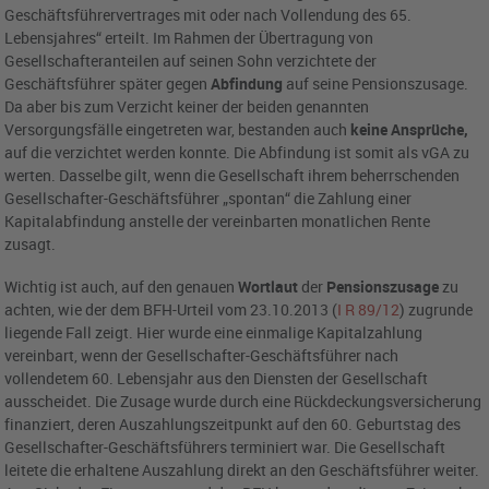
Geschäftsführervertrages mit oder nach Vollendung des 65.
Lebensjahres“ erteilt. Im Rahmen der Übertragung von
Gesellschafteranteilen auf seinen Sohn verzichtete der
Geschäftsführer später gegen
Abfindung
auf seine Pensionszusage.
Da aber bis zum Verzicht keiner der beiden genannten
Versorgungsfälle eingetreten war, bestanden auch
keine Ansprüche,
auf die verzichtet werden konnte. Die Abfindung ist somit als vGA zu
werten. Dasselbe gilt, wenn die Gesellschaft ihrem beherrschenden
Gesellschafter-Geschäftsführer „spontan“ die Zahlung einer
Kapitalabfindung anstelle der vereinbarten monatlichen Rente
zusagt.
Wichtig ist auch, auf den genauen
Wortlaut
der
Pensionszusage
zu
achten, wie der dem BFH-Urteil vom 23.10.2013 (
I R 89/12
) zugrunde
liegende Fall zeigt. Hier wurde eine einmalige Kapitalzahlung
vereinbart, wenn der Gesellschafter-Geschäftsführer nach
vollendetem 60. Lebensjahr aus den Diensten der Gesellschaft
ausscheidet. Die Zusage wurde durch eine Rückdeckungsversicherung
finanziert, deren Auszahlungszeitpunkt auf den 60. Geburtstag des
Gesellschafter-Geschäftsführers terminiert war. Die Gesellschaft
leitete die erhaltene Auszahlung direkt an den Geschäftsführer weiter.