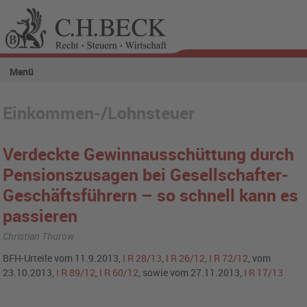
Menü
Einkommen-/Lohnsteuer
Verdeckte Gewinnausschüttung durch
Pensionszusagen bei Gesellschafter-
Geschäftsführern – so schnell kann es
passieren
Christian Thurow
BFH-Urteile vom 11.9.2013,
I R 28/13
,
I R 26/12
,
I R 72/12
, vom
23.10.2013,
I R 89/12
,
I R 60/12
, sowie vom 27.11.2013,
I R 17/13