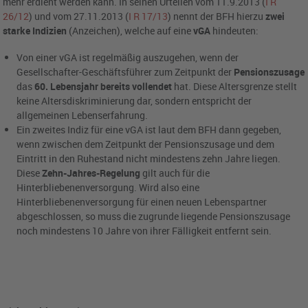
mehr erdient werden kann. In seinen Urteilen vom 11.9.2013 (
I R
26/12
) und vom 27.11.2013 (
I R 17/13
) nennt der BFH hierzu
zwei
starke Indizien
(Anzeichen), welche auf eine
vGA
hindeuten:
Von einer vGA ist regelmäßig auszugehen, wenn der
Gesellschafter-Geschäftsführer zum Zeitpunkt der
Pensionszusage
das
60. Lebensjahr bereits vollendet
hat. Diese Altersgrenze stellt
keine Altersdiskriminierung dar, sondern entspricht der
allgemeinen Lebenserfahrung.
Ein zweites Indiz für eine vGA ist laut dem BFH dann gegeben,
wenn zwischen dem Zeitpunkt der Pensionszusage und dem
Eintritt in den Ruhestand nicht mindestens zehn Jahre liegen.
Diese
Zehn-Jahres-Regelung
gilt auch für die
Hinterbliebenenversorgung. Wird also eine
Hinterbliebenenversorgung für einen neuen Lebenspartner
abgeschlossen, so muss die zugrunde liegende Pensionszusage
noch mindestens 10 Jahre von ihrer Fälligkeit entfernt sein.