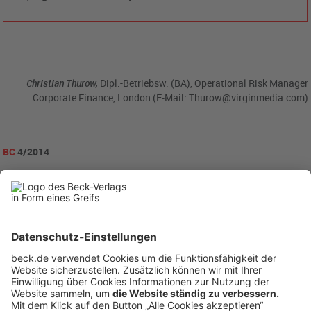
Christian Thurow,
Dipl.-Betriebsw. (BA), Operational Risk Manager
Corporate Finance, London (E-Mail: Thurow@virginmedia.com)
BC
4/2014
becklink356704
Rubriken
Menü
Anzeigen