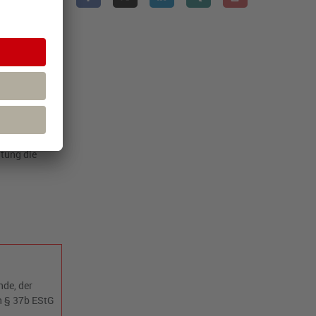
 zur
lauf der
m
ung
gegenüber
Finanzgericht
t der
e steuerlich
ende die
ltung die
nde, der
h § 37b EStG