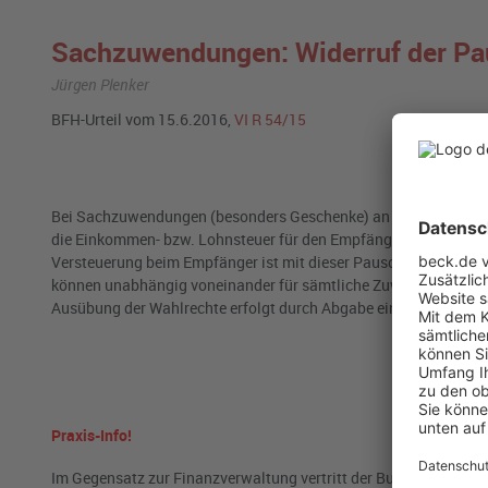
Sachzuwendungen: Widerruf der Pa
Jürgen Plenker
BFH-Urteil vom 15.6.2016,
VI R 54/15
Bei Sachzuwendungen (besonders Geschenke) an
Dritte
(§ 37b 
die Einkommen- bzw. Lohnsteuer für den Empfänger pauschal mi
Versteuerung beim Empfänger ist mit dieser Pauschalierung ab
können unabhängig voneinander für sämtliche Zuwendungen an D
Ausübung der Wahlrechte erfolgt durch Abgabe einer entspreche
Praxis-Info!
Im Gegensatz zur Finanzverwaltung vertritt der Bundesfinanzhof