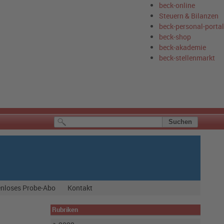
beck-online
Steuern & Bilanzen
beck-personal-portal
beck-shop
beck-akademie
beck-stellenmarkt
nloses Probe-Abo
Kontakt
Rubriken