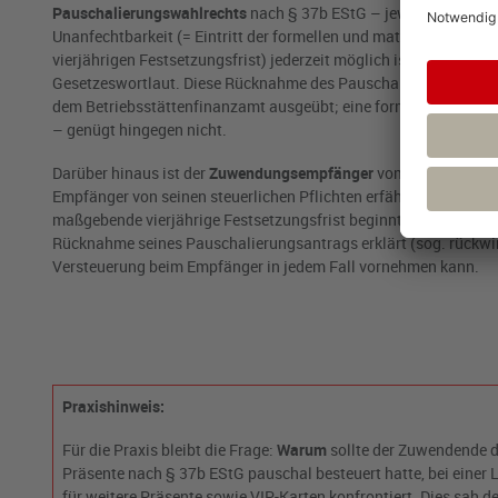
Pauschalierungswahlrechts
nach § 37b EStG – jeweils gesondert
Unanfechtbarkeit (= Eintritt der formellen und materiellen Bes
vierjährigen Festsetzungsfrist) jederzeit möglich ist. Ein bind
Gesetzeswortlaut. Diese Rücknahme des Pauschalierungswahlre
dem Betriebsstättenfinanzamt ausgeübt; eine formlose Erklär
– genügt hingegen nicht.
Darüber hinaus ist der
Zuwendungsempfänger
vom Zuwendenden
Empfänger von seinen steuerlichen Pflichten erfährt (Erfassun
maßgebende vierjährige Festsetzungsfrist beginnt beim Zuwend
Rücknahme seines Pauschalierungsantrags erklärt (sog. rückwirk
Versteuerung beim Empfänger in jedem Fall vornehmen kann.
Praxishinweis:
Für die Praxis bleibt die Frage:
Warum
sollte der Zuwendende 
Präsente nach § 37b EStG pauschal besteuert hatte, bei eine
für weitere Präsente sowie VIP-Karten konfrontiert. Dies sah