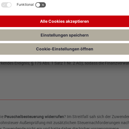
 für den Pauschalierungskreis nach § 37b Abs. 1 und Abs. 2 EStG – bis
tandskraft z.B. durch Aufhebung des Vorbehalts der Nachprüfung oder Ab
ender Charakter der Wahlrechtsausübung ergibt sich nämlich nicht aus de
chts wird aber nur durch
Abgabe einer geänderten Lohnsteuer-Anmeld
ung des Zuwendenden – gegenüber der Finanzverwaltung oder auch dem 
 von der Rücknahme des Pauschalierungsantrags zu
unterrichten,
dami
g der Einkünfte im Jahr der Zuwendung) und diesen nachkommen kann. Di
ungsempfänger erst mit Ablauf des Kalenderjahres, in dem der Zuwend
endes Ereignis; § 175 Abs. 1 Satz 1 Nr. 2 AO), sodass die Finanzverwa
die
Pauschalbesteuerung widerrufen
? Im Streitfall sah sich der Zuwende
r Lohnsteuer-Außenprüfung mit zusätzlichen Steuernachforderungen nac
 der Zuwendende nicht ein und hatte daher die bisher vorgenommene