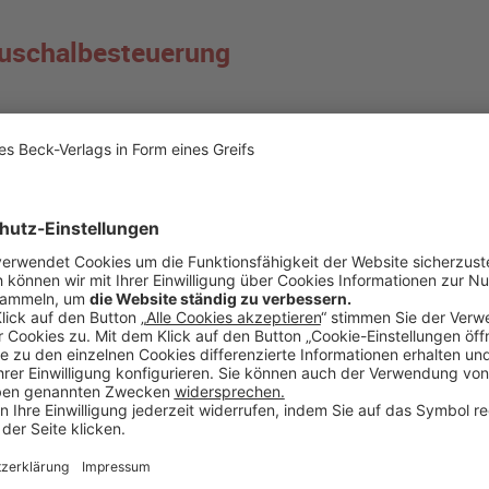
uschalbesteuerung
Abs. 1 EStG) und an eigene
Arbeitnehmer
(§ 37b Abs. 2 EStG) kann der
t 30% zuzüglich Solidaritätszuschlag und Kirchensteuer übernehmen; d
gegolten. Die
Pauschalierungswahlrechte
nach § 37b Abs. 1 EStG und Ab
ritte einerseits und eigene Arbeitnehmer andererseits ausgeübt werde
nden Lohnsteuer-Anmeldung (vgl. Zeile 19 des amtlichen Vordrucks).
 in einem nunmehr veröffentlichten Urteil die Auffassung, dass eine
Rü