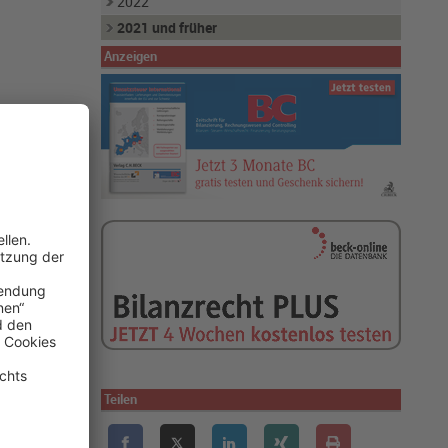
2022
2021 und früher
Anzeigen
 Zuwendende
ie
s. 2 EStG
n. Diese
Teilen
cknahme des