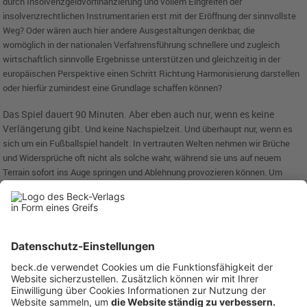
durch Insolvenzgeldvorfinanzierung und
vollem Eingreifen der
insolvenzrechtlichen Instrumentarien erst mit der Eröffnung der
sinnvollste
Weg? Oder wären auch hier andere Ausgestaltungen denkbar, die
womöglich
in der nationalen Verfahrensführung schnellere und zugleich
wirtschaftlich sinnvolle
Ergebnisse unterstützen und gleichzeitig in der
europäischen Perspektive einen
Schritt Richtung Harmonisierung darstellen
oder hierfür zumindest eine Grundlage
schaffen können?
Das Spiel dauert 90 Minuten. Aber eben auch nur, wenn es keine
Verlängerung gibt.
Und keine Nachspielzeit. Und überhaupt nur, wenn es
sich um ein Fußballspiel handelt.
In vertrauten Welten nehmen wir Brüche
und Widersprüche oft nicht als solche
wahr, während sie uns auf neuem
Terrain sofort ins Auge springen und Ablehnung
provozieren können. Um
besser zu werden, müssen wir diesen Widerstand überwinden.
Das nächste
Spiel ist immer das schwerste – aber auch das, das wir am
greifbarsten
gewinnen können.
Anzeige