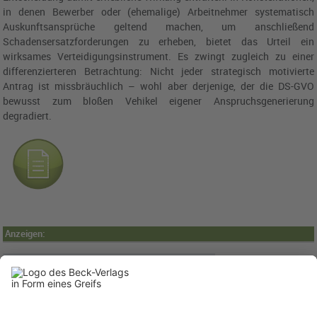
in denen Bewerber oder (ehemalige) Arbeitnehmer systematisch
Auskunftsansprüche geltend machen, um anschließend
Schadensersatzforderungen zu erheben, bietet das Urteil ein
wirksames Verteidigungsinstrument.
Es zwingt zugleich zu einer
differenzierteren Betrachtung: Nicht jeder strategisch motivierte
Antrag ist missbräuchlich – wohl aber derjenige, der die DS-GVO
bewusst zum bloßen Vehikel eigener Anspruchsgenerierung
degradiert.
Anzeigen: