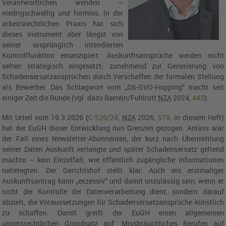
Verantwortlichen wenden –
niedrigschwellig und formlos. In der
arbeitsrechtlichen Praxis hat sich
dieses Instrument aber längst von
seiner ursprünglich intendierten
Kontrollfunktion emanzipiert: Auskunftsansprüche werden nicht
selten strategisch eingesetzt; zunehmend zur Generierung von
Schadensersatzansprüchen durch Verschaffen der formalen Stellung
als Bewerber. Das Schlagwort vom „DS-GVO-Hopping“ macht seit
einiger Zeit die Runde (vgl. dazu Barrein/Fuhlrott
NZA
2024,
443
).
Mit
Urteil vom 19.3.2026 (
C-526/24
,
NZA
2026,
579
, in diesem Heft)
hat der
EuGH
dieser Entwicklung nun Grenzen gezogen. Anlass war
der Fall eines Newsletter-Abonnenten, der kurz nach Übermittlung
seiner Daten Auskunft verlangte und später Schadensersatz geltend
machte – kein Einzelfall, wie öffentlich zugängliche Informationen
nahelegten. Der Gerichtshof stellt klar: Auch ein erstmaliger
Auskunftsantrag kann „exzessiv“ und damit unzulässig sein, wenn er
nicht der Kontrolle der Datenverarbeitung dient, sondern darauf
abzielt, die Voraussetzungen für Schadensersatzansprüche künstlich
zu schaffen. Damit greift der
EuGH
einen allgemeinen
unionsrechtlichen Grundsatz auf: Missbräuchliches Berufen auf