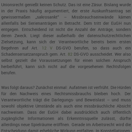
Unionsrecht genießt keinen Schutz. Das ist eine Zäsur. Bislang wurde
in der Praxis häufig argumentiert, der erste Auskunftsantrag sei
gewissermaßen „sakrosankt“ – Missbrauchseinwände kämen
allenfalls bei Serienanträgen in Betracht. Dem tritt der
EuGH
nun
entgegen. Entscheidend ist nicht die Anzahl der Anträge, sondern
deren Zweck. Liegt dieser außerhalb der datenschutzrechtlichen
Zielsetzung, kann sich der Verantwortliche bereits beim ersten
Begehren auf
Art.
12
V
DS-GVO
berufen, so dass auch ein
Schadensersatzanspruch gem.
Art.
82
DS-GVO
ausscheidet. Wer also
selbst gezielt die Voraussetzungen für einen solchen Anspruch
herbeiführt, kann sich nicht auf die vorgesehenen Rechtsfolgen
berufen.
Was folgt daraus? Zunächst einmal: Aufatmen ist verfrüht. Die Hürden
für den Nachweis eines Rechtsmissbrauchs bleiben hoch. Der
Verantwortliche trägt die Darlegungs- und Beweislast – und muss
sowohl objektive Umstände als auch eine missbräuchliche Absicht
nachweisen. Dass der
EuGH
dabei ausdrücklich auch öffentlich
zugängliche Informationen als Erkenntnisquelle zulässt, dürfte
allerdings neue Spielräume eröffnen. Gerade im Arbeitsrecht wird die
Entscheidung damit erhebliche Wirkung entfalten. In Konstellationen,