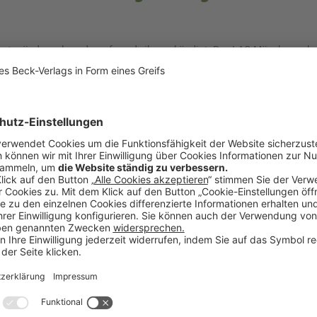
triebs­rat grün­den – kurz dar­auf wurde ihm ge­kün­digt. Das LAG Mün­chen sa
rei­tung.
 einen Betriebsrat zu gründen und dann seinen Hut nehmen muss, kann s
ertretung berufen. Das hat das
LAG München
entschieden. Auch wer er
u haben, verliere diesen Schutz, wenn er den Arbeitgeber nicht innerhal
 (Urteil vom 20.08.2025 –
10 SLa 2/25
).
er Mann hatte nach nur sechs Tagen im Job notariell beglaubigen lassen, 
ner Arbeitgeberin per E-Mail mit, dass er – sollte kein Betriebsrat exist
 Gleichzeitig bat er um ein Verzeichnis der Wahlberechtigten. Einen Ta
 Der Mann erhob daraufhin eine Kündigungsschutzklage und berief sich 
ratswahl nach §
20
Abs.
1
BetrVG. Auf den Sonderkündigungsschutz
te er erstmals mit Schriftsatz vom 15. Oktober 2024 geltend. Die Vorsc
bereiten, bereits vor der offiziellen Einladung zur Wahlversammlung – vo
s die Voraussetzungen des §
15
Abs.
3b
KSchG als erfüllt ansah. Eine Fri
nthalte das Gesetz nicht.