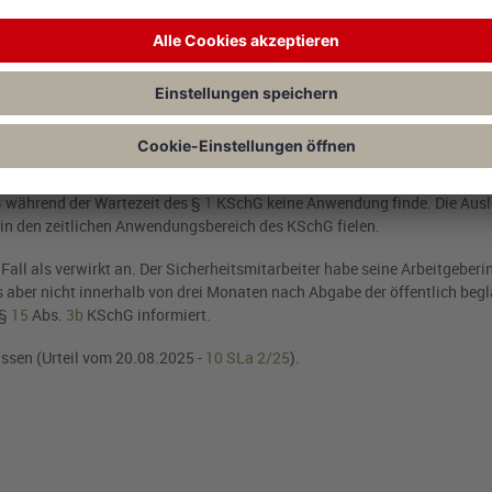
Monaten
nwendbar, wenn die Kündigung noch innerhalb der Probezeit erfolge. Z
ungen aus Gründen "in der Person oder in dem Verhalten des Arbeitnehme
eil der Mann aus ihrer Sicht für die Tätigkeit als Sicherheitsmitarbeit
b die Entscheidung der Vorinstanz auf. Die Richterinnen und Richter stel
während der Wartezeit des §
1
KSchG keine Anwendung finde. Die Ausl
e in den zeitlichen Anwendungsbereich des KSchG fielen.
 als verwirkt an. Der Sicherheitsmitarbeiter habe seine Arbeitgeberin
s aber nicht innerhalb von drei Monaten nach Abgabe der öffentlich beg
 §
15
Abs.
3b
KSchG informiert.
assen (
Urteil vom 20.08.2025 -
10 SLa 2/25
).