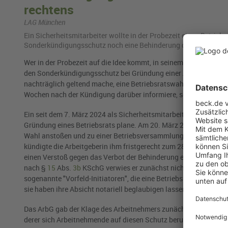
rechtens
LAG München
Ein Si­cher­heits­mit­ar­bei­ter woll­te in der Pro­be­zeit einen Be­
Son­der­kün­di­gungs­schutz noch eine Be­hin­de­rung der Wahl­vor­be­
Wer in der Probezeit auf die Idee kommt, in seinem Unternehmen
den Sonderkündigungsschutz bei Gründung einer Arbeitnehmerv
nachträglich geltend mache, eine Betriebsratswahl vorbereitet z
Wochen nach der Kündigung darüber informiere, so das Gericht
Ein seit dem 7. März 2024 als Sicherheitsmitarbeiter angestellt
Gründung eines Betriebsrats plane. Am 20. März 2024 teilte er sei
Wahl anstoßen und zu einer Betriebsversammlung einladen wolle.
kündigte die Arbeitgeberin ihm fristgerecht zum 28. März 2024.
einen Verstoß gegen das Verbot der Behinderung einer Betriebs
nach §
15
Abs.
3b
KSchG verwies er zunächst nicht – diesen mach
sogenannte "Vorfeld-Initiatoren", die eine Betriebsratswahl vor
sie haben ihre Absicht notariell beglaubigen lassen.
Das ArbG gab der Klage des Arbeitnehmers zunächst statt, da e
derer sich Arbeitnehmende auf diesen Schutz berufen müssten, e