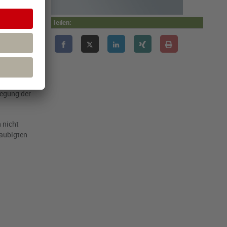
Teilen:
ur Begründung
rs" erfasse.
er nicht
lten klar,
egung der
 nicht
laubigten