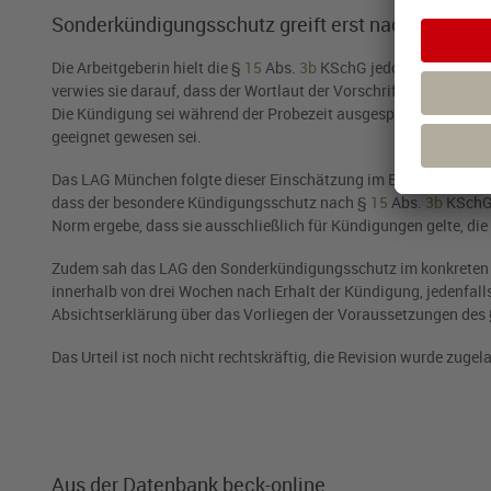
Sonderkündigungsschutz greift erst nach sechs 
Die Arbeitgeberin hielt die §
15
Abs.
3b
KSchG jedoch für nicht a
verwies sie darauf, dass der Wortlaut der Vorschrift nur Kündig
Die Kündigung sei während der Probezeit ausgesprochen worden, w
geeignet gewesen sei.
Das
LAG München
folgte dieser Einschätzung im Ergebnis und ho
dass der besondere Kündigungsschutz nach §
15
Abs.
3b
KSchG 
Norm ergebe, dass sie ausschließlich für Kündigungen gelte, di
Zudem sah das LAG den Sonderkündigungsschutz im konkreten Fall
innerhalb von drei Wochen nach Erhalt der Kündigung, jedenfall
Absichtserklärung über das Vorliegen der Voraussetzungen des
Das Urteil ist noch nicht rechtskräftig, die Revision wurde zugel
Aus der Datenbank beck-online