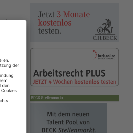
h weder einen
ich nicht auf
st
b weniger
dass er die
ieren – dessen
g später
zuerst auf
hrift schützt
BECK Stellenmarkt
rausgesetzt,
st, innerhalb