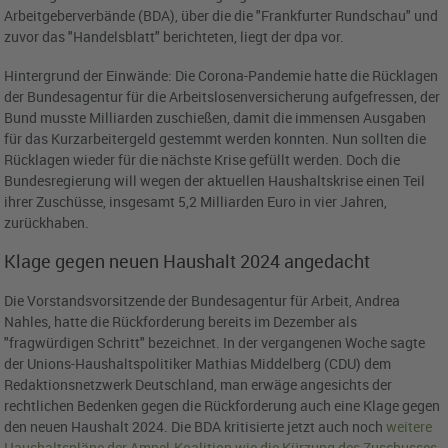
Arbeitgeberverbände (BDA), über die die "Frankfurter Rundschau" und
zuvor das "Handelsblatt" berichteten, liegt der dpa vor.
Hintergrund der Einwände: Die Corona-Pandemie hatte die Rücklagen
der Bundesagentur für die Arbeitslosenversicherung aufgefressen, der
Bund musste Milliarden zuschießen, damit die immensen Ausgaben
für das Kurzarbeitergeld gestemmt werden konnten. Nun sollten die
Rücklagen wieder für die nächste Krise gefüllt werden. Doch die
Bundesregierung will wegen der aktuellen Haushaltskrise einen Teil
ihrer Zuschüsse, insgesamt 5,2 Milliarden Euro in vier Jahren,
zurückhaben.
Klage gegen neuen Haushalt 2024 angedacht
Die Vorstandsvorsitzende der Bundesagentur für Arbeit, Andrea
Nahles, hatte die Rückforderung bereits im Dezember als
"fragwürdigen Schritt" bezeichnet. In der vergangenen Woche sagte
der Unions-Haushaltspolitiker Mathias Middelberg (CDU) dem
Redaktionsnetzwerk Deutschland, man erwäge angesichts der
rechtlichen Bedenken gegen die Rückforderung auch eine Klage gegen
den neuen Haushalt 2024. Die BDA kritisierte jetzt auch noch
weitere
Haushaltspläne der Ampel-Koalition wie die Kürzung des Zuschusses