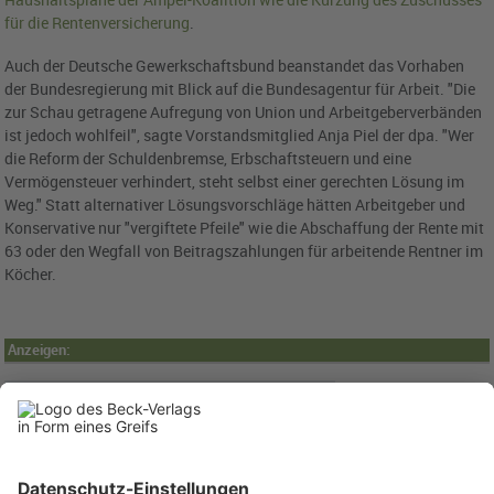
für die Rentenversicherung
.
Auch der Deutsche Gewerkschaftsbund beanstandet das Vorhaben
der Bundesregierung mit Blick auf die Bundesagentur für Arbeit. "Die
zur Schau getragene Aufregung von Union und Arbeitgeberverbänden
ist jedoch wohlfeil", sagte Vorstandsmitglied Anja Piel der dpa. "Wer
die Reform der Schuldenbremse, Erbschaftsteuern und eine
Vermögensteuer verhindert, steht selbst einer gerechten Lösung im
Weg." Statt alternativer Lösungsvorschläge hätten Arbeitgeber und
Konservative nur "vergiftete Pfeile" wie die Abschaffung der Rente mit
63 oder den Wegfall von Beitragszahlungen für arbeitende Rentner im
Köcher.
Anzeigen: