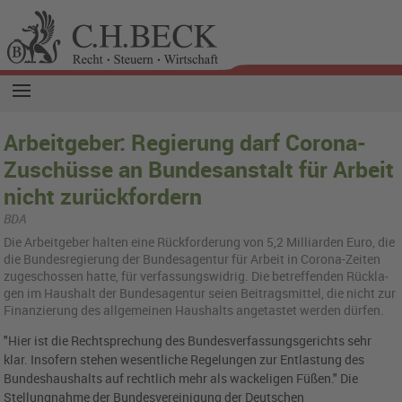
Arbeitgeber: Regierung darf Corona-
Zuschüsse an Bundesanstalt für Arbeit
nicht zurückfordern
BDA
Die Ar­beit­ge­ber hal­ten eine Rück­for­de­rung von 5,2 Mil­li­ar­den Euro, die
die Bun­des­re­gie­rung der Bun­des­agen­tur für Ar­beit in Co­ro­na-Zei­ten
zu­ge­schos­sen hatte, für ver­fas­sungs­wid­rig. Die be­tref­fen­den Rück­la­
gen im Haus­halt der Bun­des­agen­tur seien Bei­trags­mit­tel, die nicht zur
Fi­nan­zie­rung des all­ge­mei­nen Haus­halts an­ge­tas­tet wer­den dür­fen.
"Hier ist die Rechtsprechung des Bundesverfassungsgerichts sehr
klar. Insofern stehen wesentliche Regelungen zur Entlastung des
Bundeshaushalts auf rechtlich mehr als wackeligen Füßen." Die
Stellungnahme der Bundesvereinigung der Deutschen