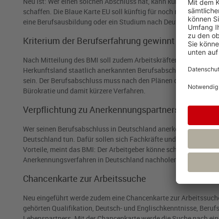
Neu ist: Wer einen solchen Abschluss hat, kann künftig jede qua
schaffen. Die Blaue Karte EU soll künftig für noch mehr Fachkrä
eine Berufsausbildung oder ein Studium nach Deutschland zu k
Kriterium der Berufserfahrung gewinnt an Bedeut
Nach Mitteilung des BMI soll zudem Arbeitskräften die Einwand
Herkunftsland staatlich anerkannten Berufsabschluss haben. Je
sein. Der Berufsabschluss muss nach den Plänen des Bundeskabi
Bürokratie und damit kürzere Verfahren.
Verpflichtung zu Anerkennungspartnerschaft
Wer seinen Berufsabschluss in Deutschland anerkennen lassen w
Deutschland tun. Dafür sollen sich Fachkräfte und Arbeitgeber 
Vorteile, meint das BMI: Der Arbeitgeber könne schneller eine q
Anerkennungsverfahren in Deutschland nachholen und nebenher s
Chancenkarte zur Arbeitssuche
Neu eingeführt werde zudem eine Chancenkarte zur Arbeitssuche,
gehörten Qualifikation, Deutsch- und Englischkenntnisse, Beruf
Lebenspartners. Mit der Chancenkarte werde die Suche nach eine