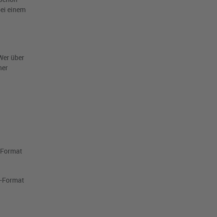
bei einem
Wer über
ner
-Format
f-Format