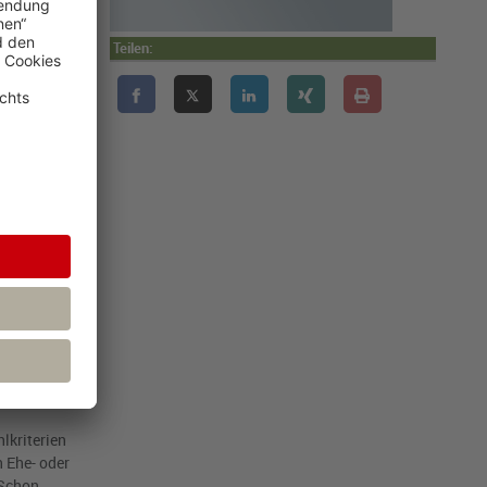
exibilität
er werden, für
Teilen:
nd einen im
 tarifgebunden
 weniger
se nach
en Seiten
lkriterien
 Ehe- oder
 Schon