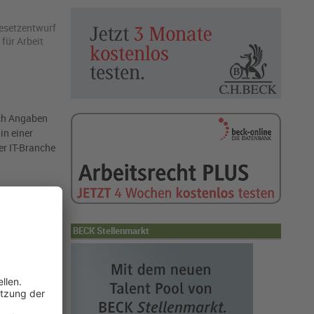
­setz­ent­wurf
 für Ar­beit
ach Angaben
in einer
er IT-Branche
 oder eine
BECK Stellenmarkt
Fachkraft
der über die