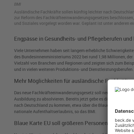
BMI
Aus­län­di­sche Fach­kräf­te sol­len künf­tig leich­ter nach Deutsch
zur Re­form des Fach­kräf­te­ein­wan­de­rungs­ge­set­zes be­schlos­sen,
und So­zia­les vor­ge­legt wor­den war. Ge­plant ist unter an­de­ren ei
Engpässe in Gesundheits- und Pflegeberufen und 
Viele Unternehmen haben seit langem erhebliche Schwierigkeiten,
des Bundesinnenministeriums 2022 bei rund 1,98 Millionen, der
Vielzahl von Branchen und Regionen und zeigten sich zum Beispie
und in vielen weiteren Produktions- und Dienstleistungsberufen.
Mehr Möglichkeiten für ausländische Fachkräfte
Das neue Fachkräfteeinwanderungsgesetz soll neue Möglichkeite
Ausbildung zu absolvieren. Bereits jetzt gebe es die Möglichke
nach Deutschland zu kommen, etwa über die Blaue Karte EU für
nationale Aufenthaltserlaubnis, so das BMI.
Blaue Karte EU soll größeren Personenkreis errei