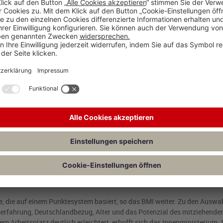
lifizierte Beschäftigung ausüben. Damit will die Bundesregierung mehr Fl
fte mit Hochschulabschluss erreichbar sein. Zudem soll es noch attraktiv
ommen und hier zu bleiben.
ung
erung ermöglicht werden, die mindestens zwei Jahre Berufserfahrung u
doch sei eine Gehaltsschwelle einzuhalten oder der Arbeitgeber müsse
netts künftig nicht mehr in Deutschland anerkannt sein – das bedeute
ill, kann das nach dem Gesetzentwurf künftig auch erst nach der Einrei
zu einer Anerkennungspartnerschaft verpflichten müssen. Dies biete beid
ualifizierte Fachkraft beschäftigen und die Arbeitnehmer könnten das
chon qualifiziert arbeiten.
 die auf einem Punktesystem basiert, so das BMI weiter. Zu den Auswah
serfahrung, Deutschlandbezug, Alter und das Potenzial des mitziehenden
m Arbeitsplatz deutlich erleichtert, erhofft sich das Innenministerium.