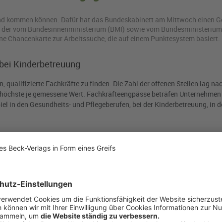
­land kom­men kön­nen. Dafür hat das Bun­des­ka­bi­nett am Mitt­woch einen Ge
 der vom Bun­des­in­nen­mi­nis­te­ri­um (BMI) sowie vom Bun­des­mi­nis­te­ri­um
ne Chan­cen­kar­te zur Ar­beits­su­che, die auf einem Punk­te­sys­tem ba­siert.
bei Kinderbetreuung
 qualifizierte Fachkräfte zu finden. Die Zahl der offenen Stellen lag n
 höchste je gemessene Wert. Fachkräfteengpässe beträfen Unternehmen 
l in den Gesundheits- und Pflegeberufen, bei der Kinderbetreuung, in d
n schaffen, nach Deutschland einzureisen, um hier erwerbstätig zu sein
it, mit einem in Deutschland erworbenen oder anerkannten Abschluss als 
 Hochschulabsolventinnen und Hochschulabsolventen aus Drittstaaten o
chen