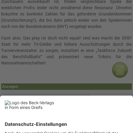
Zuschauern ausverkauft ist, finden vergleichbare Spiele der
weiblichen Profis leider nicht annähernd diese Resonanz. Ohnehin
bräuchte es konkrete Zahlen für das geforderte Grundeinkommen
(Grundsicherung?), die bis dato jedoch weder von den Spielerinnen
noch von der Bundestrainerin (MVT) vorgelegt wurden.
Fazit also: Das play ist doch nicht equal! Und was macht der DFB?
Statt für mehr TV-Gelder und höhere Ausschüttungen durch die
Turnierveranstalter zu sorgen, installiert er eine „Taskforce Zukunft
des Berufsfußballs“ und präsentiert neue Trikots für die
Nationalmannschaften!
Anzeigen: