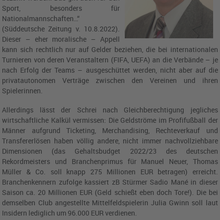
Sport, besonders für
Nationalmannschaften…“
(Süddeutsche Zeitung v. 10.8.2022).
Dieser – eher moralische – Appell
kann sich rechtlich nur auf Gelder beziehen, die bei internationalen
Turnieren von deren Veranstaltern (FIFA, UEFA) an die Verbände – je
nach Erfolg der Teams – ausgeschüttet werden, nicht aber auf die
privatautonomen Verträge zwischen den Vereinen und ihren
Spielerinnen.
Allerdings lässt der Schrei nach Gleichberechtigung jegliches
wirtschaftliche Kalkül vermissen: Die Geldströme im Profifußball der
Männer aufgrund Ticketing, Merchandising, Rechteverkauf und
Transfererlösen haben völlig andere, nicht immer nachvollziehbare
Dimensionen (das Gehaltsbudget 2022/23 des deutschen
Rekordmeisters und Branchenprimus für Manuel Neuer, Thomas
Müller & Co. soll knapp 275 Millionen EUR betragen) erreicht.
Branchenkennern zufolge kassiert zB Stürmer Sadio Mané in dieser
Saison ca. 20 Millionen EUR (Geld schießt eben doch Tore!). Die bei
demselben Club angestellte Mittelfeldspielerin Julia Gwinn soll laut
Insidern lediglich um 96.000 EUR verdienen.