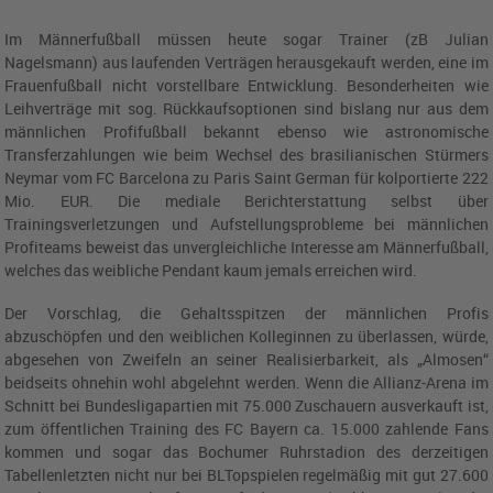
Im Männerfußball müssen heute sogar Trainer (zB Julian
Nagelsmann) aus laufenden Verträgen herausgekauft werden, eine im
Frauenfußball nicht vorstellbare Entwicklung. Besonderheiten wie
Leihverträge mit sog. Rückkaufsoptionen sind bislang nur aus dem
männlichen Profifußball bekannt ebenso wie astronomische
Transferzahlungen wie beim Wechsel des brasilianischen Stürmers
Neymar vom FC Barcelona zu Paris Saint German für kolportierte 222
Mio. EUR. Die mediale Berichterstattung selbst über
Trainingsverletzungen und Aufstellungsprobleme bei männlichen
Profiteams beweist das unvergleichliche Interesse am Männerfußball,
welches das weibliche Pendant kaum jemals erreichen wird.
Der Vorschlag, die Gehaltsspitzen der männlichen Profis
abzuschöpfen und den weiblichen Kolleginnen zu überlassen, würde,
abgesehen von Zweifeln an seiner Realisierbarkeit, als „Almosen“
beidseits ohnehin wohl abgelehnt werden. Wenn die Allianz-Arena im
Schnitt bei Bundesligapartien mit 75.000 Zuschauern ausverkauft ist,
zum öffentlichen Training des FC Bayern ca. 15.000 zahlende Fans
kommen und sogar das Bochumer Ruhrstadion des derzeitigen
Tabellenletzten nicht nur bei BLTopspielen regelmäßig mit gut 27.600